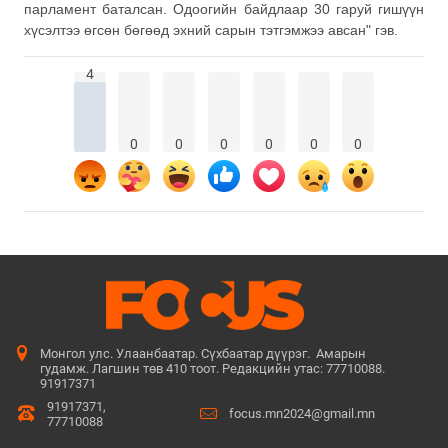
парламент баталсан. Одоогийн байдлаар 30 гаруй гишүүн
хүсэлтээ өгсөн бөгөөд эхний сарын тэтгэмжээ авсан" гэв.
4
0
0
0
0
0
0
Монгол улс. Улаанбаатар. Сүхбаатар дүүрэг. Амарын
гудамж. Лагшин төв 410 тоот. Редакцийн утас: 77710088.
91917371
91917371,
focus.mn2024@gmail.mn
77710088