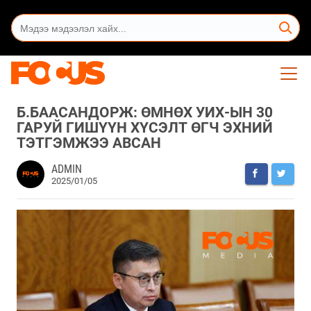
Б.БААСАНДОРЖ: ӨМНӨХ УИХ-ЫН 30
ГАРУЙ ГИШҮҮН ХҮСЭЛТ ӨГЧ ЭХНИЙ
ТЭТГЭМЖЭЭ АВСАН
ADMIN
2025/01/05