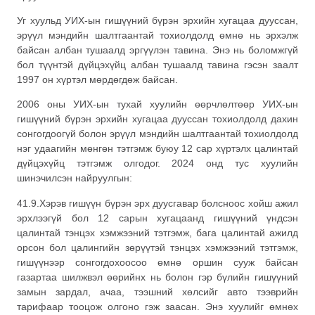
Уг хуульд УИХ-ын гишүүний бүрэн эрхийн хугацаа дууссан,
эрүүл мэндийн шалтгаантай тохиолдолд өмнө нь эрхэлж
байсан албан тушаалд эргүүлэн тавина. Энэ нь боломжгүй
бол түүнтэй дүйцэхүйц албан тушаалд тавина гэсэн заалт
1997 он хүртэл мөрдөгдөж байсан.
2006 оны УИХ-ын тухай хуулийн өөрчлөлтөөр УИХ-ын
гишүүний бүрэн эрхийн хугацаа дууссан тохиолдолд дахин
сонгогдоогүй болон эрүүл мэндийн шалтгаантай тохиолдолд
нэг удаагийн мөнгөн тэтгэмж буюу 12 сар хүртэлх цалинтай
дүйцэхүйц тэтгэмж олгодог. 2024 онд тус хуулийн
шинэчилсэн найруулгын:
41.9.Хэрэв гишүүн бүрэн эрх дуусгавар болсноос хойш ажил
эрхлээгүй бол 12 сарын хугацаанд гишүүний үндсэн
цалинтай тэнцэх хэмжээний тэтгэмж, бага цалинтай ажилд
орсон бол цалингийн зөрүүтэй тэнцэх хэмжээний тэтгэмж,
гишүүнээр сонгогдохоосоо өмнө оршин сууж байсан
газартаа шилжвэл өөрийнх нь болон гэр бүлийн гишүүний
замын зардал, ачаа, тээшний хөлсийг авто тээврийн
тарифаар тооцож олгоно гэж заасан. Энэ хуулийг өмнөх