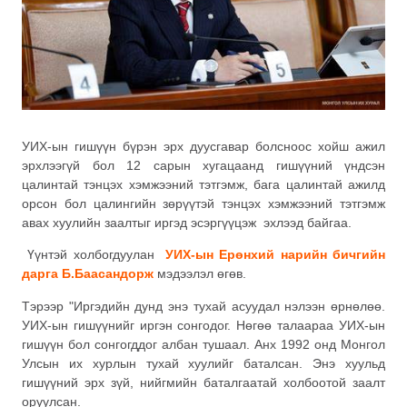
УИХ-ын гишүүн бүрэн эрх дуусгавар болсноос хойш ажил
эрхлээгүй бол 12 сарын хугацаанд гишүүний үндсэн
цалинтай тэнцэх хэмжээний тэтгэмж, бага цалинтай ажилд
орсон бол цалингийн зөрүүтэй тэнцэх хэмжээний тэтгэмж
авах хуулийн заалтыг иргэд эсэргүүцэж эхлээд байгаа.
Үүнтэй холбогдуулан
УИХ-ын Ерөнхий нарийн бичгийн
дарга Б.Баасандорж
мэдээлэл өгөв.
Тэрээр "Иргэдийн дунд энэ тухай асуудал нэлээн өрнөлөө.
УИХ-ын гишүүнийг иргэн сонгодог. Нөгөө талаараа УИХ-ын
гишүүн бол сонгогддог албан тушаал. Анх 1992 онд Монгол
Улсын их хурлын тухай хуулийг баталсан. Энэ хуульд
гишүүний эрх зүй, нийгмийн баталгаатай холбоотой заалт
оруулсан.