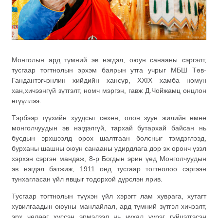
Монголын ард түмний эв нэгдэл, оюун санааны сэргэлт,
тусгаар тогтнолын эрхэм баярын утга учрыг МБШ Төв-
Гандантэгчэнлин хийдийн хансүр, XXIX хамба номун
хан,хичээнгүй зүтгэлт, номч мэргэн, гавж Д.Чойжамц онцлон
өгүүллээ.
Тэрбээр түүхийн хуудсыг сөхөн, олон зуун жилийн өмнө
монголчуудын эв нэгдэлгүй, тархай бутархай байсан нь
бусдын эрхшээлд орох шалтгаан болсныг
тэмдэглээд,
бурханы шашны оюун санааны удирдлага дор эх оронч үзэл
хэрхэн сэргэн мандаж, 8-р Богдын эрин үед Монголчуудын
эв нэгдэл батжиж, 1911 онд тусгаар тогтнолоо сэргээн
тунхагласан үйл явцыг тодорхой дүрслэн ярив.
Тусгаар тогтнолын түүхэн үйл хэрэгт лам хуврага, хутагт
хувилгаадын оюуны манлайлал, ард түмний зүтгэл хичээлт,
эрх чөлөөг хүссэн эрмэлзэл нь чухал үүрэг гүйцэтгэсэн