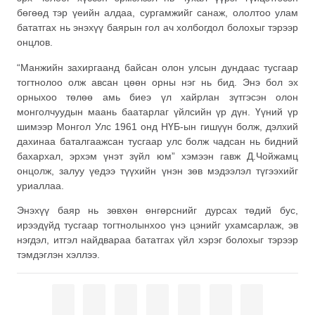
бөгөөд тэр үеийн алдаа, сургамжийг санаж, ололтоо улам
бататгах нь энэхүү баярын гол ач холбогдол болохыг тэрээр
онцлов.
“Манжийн захиргаанд байсан олон улсын дундаас тусгаар
тогтнолоо олж авсан цөөн орны нэг нь бид. Энэ бол эх
орныхоо төлөө амь биеэ үл хайрлан зүтгэсэн олон
монголчуудын маань баатарлаг үйлсийн үр дүн. Үүний үр
шимээр Монгол Улс 1961 онд НҮБ-ын гишүүн болж, дэлхий
дахинаа баталгаажсан тусгаар улс болж чадсан нь бидний
бахархал, эрхэм үнэт зүйл юм” хэмээн гавж Д.Чойжамц
онцолж, залуу үедээ түүхийн үнэн зөв мэдээлэл түгээхийг
уриаллаа.
Энэхүү баяр нь зөвхөн өнгөрснийг дурсах төдий бус,
ирээдүйд тусгаар тогтнолынхоо үнэ цэнийг ухамсарлаж, эв
нэгдэл, итгэл найдвараа бататгах үйл хэрэг болохыг тэрээр
тэмдэглэн хэллээ.