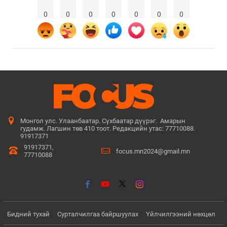
0
0
0
0
0
0
0
Монгол улс. Улаанбаатар. Сүхбаатар дүүрэг. Амарын
гудамж. Лагшин төв 410 тоот. Редакцийн утас: 77710088.
91917371
91917371,
focus.mn2024@gmail.mn
77710088
Бидний тухай
Сурталчилгаа байршуулах
Үйлчилгээний нөхцөл