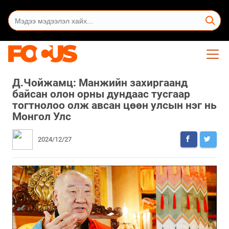
Д.Чойжамц: Манжийн захиргаанд
байсан олон орны дундаас тусгаар
тогтнолоо олж авсан цөөн улсын нэг нь
Монгол Улс
2024/12/27