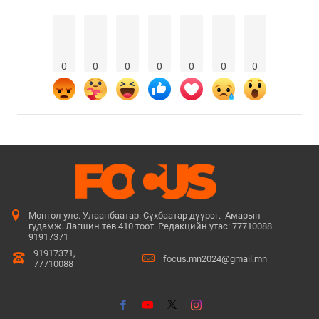
0
0
0
0
0
0
0
Монгол улс. Улаанбаатар. Сүхбаатар дүүрэг. Амарын
гудамж. Лагшин төв 410 тоот. Редакцийн утас: 77710088.
91917371
91917371,
focus.mn2024@gmail.mn
77710088