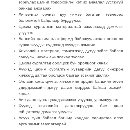
зориулах цагийг тодорхойлж, хэт их ачаалал үүсгэхгүй
байхад анхаарах.
Хичээллэх орчныг дуу чимээ багатай, төвлөрөх
боломжтой байдлаар бүрдүүлэх.
Цахим сургалтын материалтай ажиллахад дэмжлэг
үзүүлэх
Багшийн цахим платформд байршуулахаар өгсөн эх
сурвалжуудыг судлахад хүүхдээ дэмжих.
Хичээлийн материал, тэмдэглэлд дутуу зүйлс байвал
сануулж, нөхөж ажиллахад туслах.
Цахим сургалтад оролцож буй оролцоог хянах
Хүүхэд цахим сургалтын хуваарийн дагуу синхрон
хичээлд цагтаа оролцож байгаа эсэхийг шалгах.
Онлайн хэлэлцүүлэг, хичээлийн ирцийг багшийн өгсөн
удирдамжийн дагуу дагаж мөрдөж байгаа эсэхийг
хянах.
Бие даан суралцахад дэмжлэг үзүүлэх, урамшуулах
Хүүхэд хичээлийн даалгавруудаа бие даан
гүйцэтгэхэд дэмжлэг үзүүлэх.
Асуух зүйл байвал багшид хандаж, хариултаа олох
арга замыг зааж өгөөрэй.