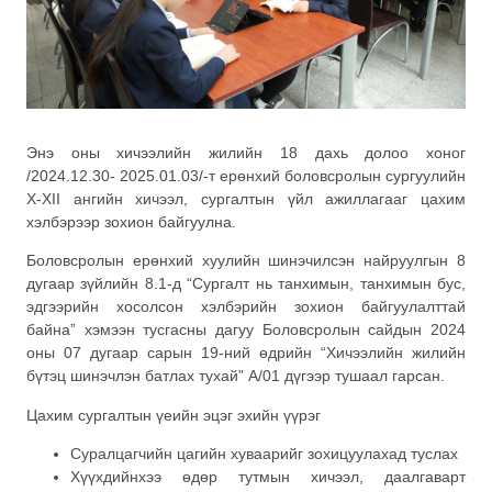
Энэ оны хичээлийн жилийн 18 дахь долоо хоног
/2024.12.30- 2025.01.03/-т ерөнхий боловсролын сургуулийн
X-XII ангийн хичээл, сургалтын үйл ажиллагааг цахим
хэлбэрээр зохион байгуулна.
Боловсролын ерөнхий хуулийн шинэчилсэн найруулгын 8
дугаар зүйлийн 8.1-д “Сургалт нь танхимын, танхимын бус,
эдгээрийн хосолсон хэлбэрийн зохион байгуулалттай
байна” хэмээн тусгасны дагуу Боловсролын сайдын 2024
оны 07 дугаар сарын 19-ний өдрийн “Хичээлийн жилийн
бүтэц шинэчлэн батлах тухай” А/01 дүгээр тушаал гарсан.
Цахим сургалтын үеийн эцэг эхийн үүрэг
Суралцагчийн цагийн хуваарийг зохицуулахад туслах
Хүүхдийнхээ өдөр тутмын хичээл, даалгаварт