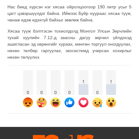
Нас биед хүрсэн нэг хясаа ойролцоогоор 190 литр усыг 5
цагт цэвэршүүлдэг байна. Иймээс Буйр нуураас хясаа түүж,
чанаж идэж идэхгүй байхыг зөвлөж байна.
Хясаа түүж бэлтгэсэн тохиолдолд Монгол Улсын Зөрчлийн
тухай хуулийн 7.12-д заасны дагуу зөрчил үйлдэхэд
ашигласан эд хөрөнгийг хураах, мөнгөн торгуул оногдуулах,
нөхөн төлбөр гаргуулах, экосистемд учирсан хохирлыг
нөхөн төлүүлнэ.
1
1
0
0
0
0
0