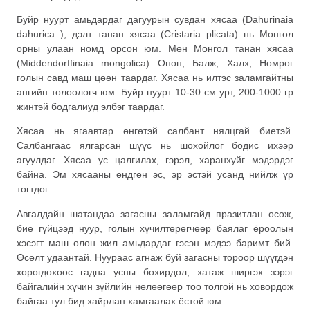
Буйр нуурт амьдардаг дагуурын сувдан хясаа (Dahurinaia
dahurica ), дэлт танан хясаа (Cristaria plicata) нь Монгол
орны улаан номд орсон юм. Мөн Монгол танан хясаа
(Middendorffinaia mongolica) Онон, Балж, Халх, Нөмрөг
голын савд маш цөөн таардаг. Хясаа нь илтэс заламгайтны
ангийн төлөөлөгч юм. Буйр нуурт 10-30 см урт, 200-1000 гр
жинтэй бодгалиуд элбэг таардаг.
Хясаа нь ягаавтар өнгөтэй салбант нялцгай биетэй.
Салбангаас ялгарсан шүүс нь шохойлог бодис ихээр
агуулдаг. Хясаа ус цалгилах, гэрэл, харанхуйг мэдэрдэг
байна. Эм хясааны өндгөн эс, эр эстэй усанд нийлж үр
тогтдог.
Авгалдайн шатандаа загасны заламгайд празитлан өсөж,
бие гүйцээд нуур, голын хүчилтөрөгчөөр баялаг ёроолын
хэсэгт маш олон жил амьдардаг гэсэн мэдээ баримт бий.
Өсөлт удаантай. Нуураас агнаж буй загасны тороор шүүгдэн
хорогдохоос гадна усны бохирдол, хатаж ширгэх зэрэг
байгалийн хүчин зүйлийн нөлөөгөөр тоо толгой нь ховордож
байгаа тул бид хайрлан хамгаалах ёстой юм.