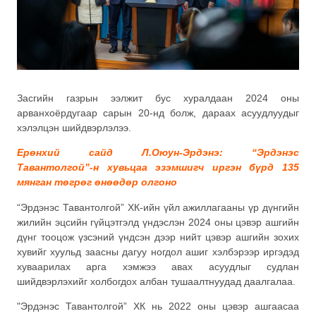
Засгийн газрын ээлжит бус хуралдаан 2024 оны
арванхоёрдугаар сарын 20-нд болж, дараах асуудлуудыг
хэлэлцэн шийдвэрлэлээ.
Ерөнхий сайд Л.Оюун-Эрдэнэ: “Эрдэнэс
Тавантолгой”-н хувьцаа эзэмшигч иргэн бүрд 135
мянган төгрөг өнөөдөр олгоно
“Эрдэнэс Тавантолгой” ХК-ийн үйл ажиллагааны үр дүнгийн
жилийн эцсийн гүйцэтгэлд үндэслэн 2024 оны цэвэр ашгийн
дүнг тооцож үзсэний үндсэн дээр нийт цэвэр ашгийн зохих
хувийг хуульд заасны дагуу ногдол ашиг хэлбэрээр иргэдэд
хуваарилах арга хэмжээ авах асуудлыг судлан
шийдвэрлэхийг холбогдох албан тушаалтнуудад даалгалаа.
"Эрдэнэс Тавантолгой” ХК нь 2022 оны цэвэр ашгаасаа