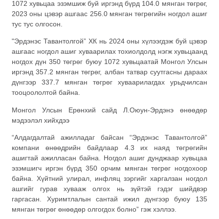
1072 хувьцаа эзэмшиж буй иргэнд бүрд 104.0 мянган төгрөг,
2023 оны цэвэр ашгаас 256.0 мянган төгрөгийн ногдол ашиг
тус тус олгосон.
"Эрдэнэс Тавантолгой” ХК нь 2024 оны хүлээгдэж буй цэвэр
ашгаас ногдол ашиг хуваарилах тохиолдолд нэгж хувьцаанд
ногдох дүн 350 төгрөг буюу 1072 хувьцаатай Монгол Улсын
иргэнд 357.2 мянган төгрөг, албан татвар суутгасны дараах
дүнгээр 337.7 мянган төгрөг хуваарилагдах урьдчилсан
тооцоололтой байна.
Монгол Улсын Ерөнхий сайд Л.Оюун-Эрдэнэ өнөөдөр
мэдээлэл хийхдээ
“Алдагдалтай ажилладаг байсан “Эрдэнэс Тавантолгой”
компани өнөөдрийн байдлаар 4.3 их наяд төгрөгийн
ашигтай ажилласан байна. Ногдол ашиг дунджаар хувьцаа
эзэмшигч иргэн бүрд 350 орчим мянган төгрөг ногдохоор
байна. Хүйтний улирал, инфляц зэргийг харгалзан ногдол
ашгийг гурав хувааж олгох нь зүйтэй гэдэг шийдвэр
гаргасан. Хуримтлалын сантай ижил дүнгээр буюу 135
мянган төгрөг өнөөдөр олгогдох болно” гэж хэллээ.