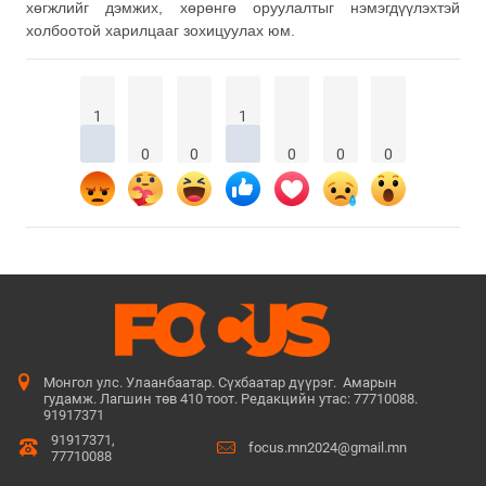
хөгжлийг дэмжих, хөрөнгө оруулалтыг нэмэгдүүлэхтэй
холбоотой харилцааг зохицуулах юм.
1
1
0
0
0
0
0
Монгол улс. Улаанбаатар. Сүхбаатар дүүрэг. Амарын
гудамж. Лагшин төв 410 тоот. Редакцийн утас: 77710088.
91917371
91917371,
focus.mn2024@gmail.mn
77710088