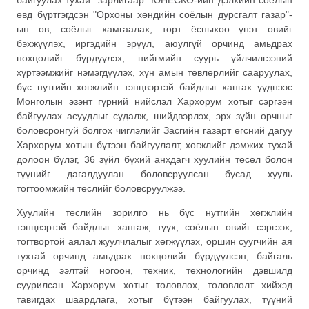
байгуулах тухай” зарлигаар “ЮНЕСКО-ийн дэлхийн соёлын
өвд бүртгэгдсэн "Орхоны хөндийн соёлын дурсгалт газар"-
ын өв, соёлыг хамгаалах, төрт ёсныхоо үнэт өвийг
бэхжүүлэх, иргэдийн эрүүл, аюулгүй орчинд амьдрах
нөхцөлийг бүрдүүлэх, нийгмийн суурь үйлчилгээний
хүртээмжийг нэмэгдүүлэх, хүн амын төвлөрлийг сааруулах,
бүс нутгийн хөгжлийн тэнцвэртэй байдлыг хангах үүднээс
Монголын эзэнт гүрний нийслэл Хархорум хотыг сэргээн
байгуулах асуудлыг судалж, шийдвэрлэх, эрх зүйн орчныг
боловсронгуй болгох чиглэлийг Засгийн газарт өгсний дагуу
Хархорум хотын бүтээн байгуулалт, хөгжлийг дэмжих тухай
долоон бүлэг, 36 зүйл бүхий анхдагч хуулийн төсөл болон
түүнийг дагалдуулан боловсруулсан бусад хууль
тогтоомжийн төслийг боловсруулжээ.
Хуулийн төслийн зорилго нь бүс нутгийн хөгжлийн
тэнцвэртэй байдлыг хангаж, түүх, соёлын өвийг сэргээх,
тогтвортой аялал жуулчлалыг хөгжүүлэх, оршин суугчийн ая
тухтай орчинд амьдрах нөхцөлийг бүрдүүлсэн, байгаль
орчинд ээлтэй ногоон, техник, технологийн дэвшилд
суурилсан Хархорум хотыг төлөвлөх, төлөвлөлт хийхэд
тавигдах шаардлага, хотыг бүтээн байгуулах, түүний