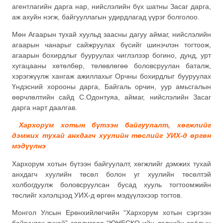
агентлагийн дарга нар, нийслэлийн бүх шатны Засаг дарга,
аж ахуйн нэгж, байгууллагын удирдлагад үүрэг болголоо.
Мөн Агаарын тухай хуульд заасны дагуу аймаг, нийслэлийн
агаарын чанарыг сайжруулах бүсийг шинэчлэн тогтоож,
агаарын бохирдлыг бууруулах чиглэлээр богино, дунд, урт
хугацааны хөтөлбөр, төлөвлөгөө боловсруулан баталж,
хэрэгжүүлж хангаж ажиллахыг Орчны бохирдлыг бууруулах
Үндэсний хорооны дарга, Байгаль орчин, уур амьсгалын
өөрчлөлтийн сайд С.Одонтуяа, аймаг, нийслэлийн Засаг
дарга нарт даалгав.
Хархорум хотын бүтээн байгуулалт, хөгжлийг
дэмжих тухай анхдагч хуулийн төслийг УИХ-д өргөн
мэдүүлнэ
Хархорум хотын бүтээн байгуулалт, хөгжлийг дэмжих тухай
анхдагч хуулийн төсөл болон уг хуулийн төсөлтэй
холбогдуулж боловсруулсан бусад хууль тогтоомжийн
төслийг хэлэлцээд УИХ-д өргөн мэдүүлэхээр тогтов.
Монгол Улсын Ерөнхийлөгчийн “Хархорум хотын сэргээн