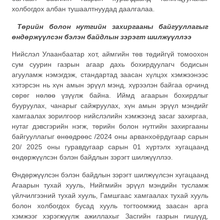
холбогдох албан тушаалтнуудад даалгалаа.
Төрийн болон нутгийн захиргааны байгууллагыг
өндөржүүлсэн бэлэн байдлын зэрэгт шилжүүллээ
Нийслэл Улаанбаатар хот, аймгийн төв төдийгүй томоохон
сум суурин газрын агаар дахь бохирдуулагч бодисын
агууламж нэмэгдэж, стандартад заасан хүлцэх хэмжээнээс
хэтэрсэн нь хүн амын эрүүл мэнд, хүрээлэн байгаа орчинд
сөрөг нөлөө үзүүлж байна. Иймд агаарын бохирдлыг
бууруулах, чанарыг сайжруулах, хүн амын эрүүл мэндийг
хамгаалах зорилгоор нийслэлийн хэмжээнд засаг захиргаа,
нутаг дэвсгэрийн нэгж, төрийн болон нутгийн захиргааны
байгууллагыг өнөөдрөөс /2024 оны арванхоёрдугаар сарын
20/ 2025 оны гуравдугаар сарын 01 хүртэлх хугацаанд
өндөржүүлсэн бэлэн байдлын зэрэгт шилжүүллээ.
Өндөржүүлсэн бэлэн байдлын зэрэгт шилжүүлсэн хугацаанд
Агаарын тухай хууль, Нийгмийн эрүүл мэндийн тусламж
үйлчилгээний тухай хууль, Гамшгаас хамгаалах тухай хууль
болон холбогдох бусад хууль тогтоомжид заасан арга
хэмжээг хэрэгжүүлж ажиллахыг Засгийн газрын гишүүд,