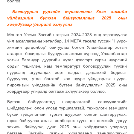
болгов.
Багануурын уурхайг түшиглэсэн Кокс химийн
үйлдвэрийн бүтээн байгуулалтыг 2025 оны
хоёрдугаар улиралд эхлүүлнэ
Монгол Улсын Засгийн газрын 2024-2028 онд хэрэгжүүлэх
үйл ажиллагааны хөтөлбөр, 14 МЕГА төсөлд туссан “Нүүрс-
химийн цогцолбор” байгуулах болон Улаанбаатар хотын
агаарын бохирдлыг бууруулах ажлын хүрээнд Улаанбаатар
хотын Багануур дүүргийн нутаг дэвсгэрт хүрэн нүүрсний
ордыг түшиглэн, нам температурт боловсруулан түүхий
нүүрсэнд агуулагдах хорт нэгдэл, дэгдэмхий бодисыг
бууруулах, утаа багатай хөх нүүрс үйлдвэрлэх нүүрс-
пиролизын үйлдвэрийн бүтээн байгуулалтыг 2025 оны
хоёрдугаар улиралд багтааж эхлүүлэхээр боллоо.
Бүтээн байгуулалтад шаардлагатай санхүүжилтийг
шийдвэрлэж, олон улсад туршлагатай, технологи эзэмшигч
бүхий гүйцэтгэгчийг түргэн шуурхай сонгон шалгаруулах,
гэрээ байгуулах ажлыг холбогдох хууль тогтоомжийн дагуу
зохион байгуулж, дүнг 2025 оны хоёрдугаар улиралд
багтаан Засгийн газрын хуралдаанд танилцуулахыг