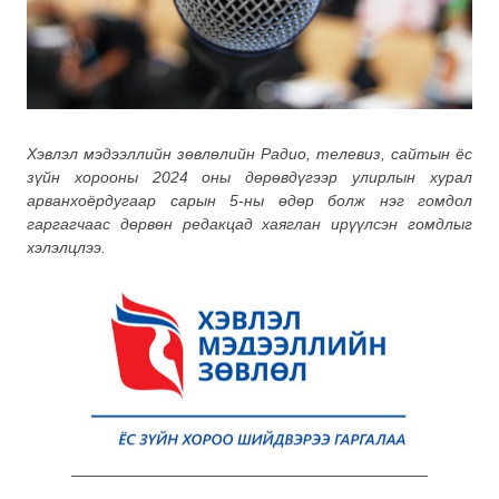
Хэвлэл мэдээллийн зөвлөлийн Радио, телевиз, сайтын ёс
зүйн хорооны 2024 оны дөрөвдүгээр улирлын хурал
арванхоёрдугаар сарын 5-ны өдөр болж нэг гомдол
гаргагчаас дөрвөн редакцад хаяглан ирүүлсэн гомдлыг
хэлэлцлээ.