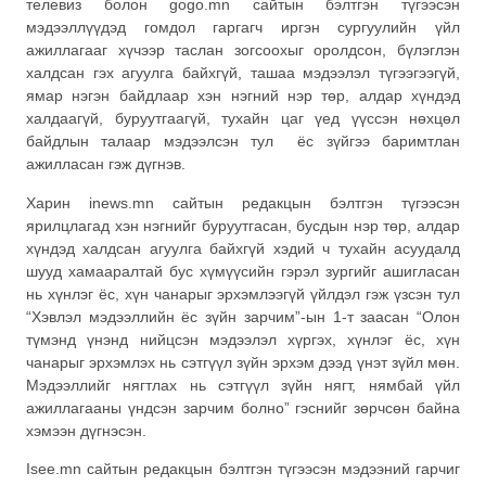
телевиз болон gogo.mn сайтын бэлтгэн түгээсэн
мэдээллүүдэд гомдол гаргагч иргэн сургуулийн үйл
ажиллагааг хүчээр таслан зогсоохыг оролдсон, бүлэглэн
халдсан гэх агуулга байхгүй, ташаа мэдээлэл түгээгээгүй,
ямар нэгэн байдлаар хэн нэгний нэр төр, алдар хүндэд
халдаагүй, буруутгаагүй, тухайн цаг үед үүссэн нөхцөл
байдлын талаар мэдээлсэн тул ёс зүйгээ баримтлан
ажилласан гэж дүгнэв.
Харин inews.mn сайтын редакцын бэлтгэн түгээсэн
ярилцлагад хэн нэгнийг буруутгасан, бусдын нэр төр, алдар
хүндэд халдсан агуулга байхгүй хэдий ч тухайн асуудалд
шууд хамааралтай бус хүмүүсийн гэрэл зургийг ашигласан
нь хүнлэг ёс, хүн чанарыг эрхэмлээгүй үйлдэл гэж үзсэн тул
“Хэвлэл мэдээллийн ёс зүйн зарчим”-ын 1-т заасан “Олон
түмэнд үнэнд нийцсэн мэдээлэл хүргэх, хүнлэг ёс, хүн
чанарыг эрхэмлэх нь сэтгүүл зүйн эрхэм дээд үнэт зүйл мөн.
Мэдээллийг нягтлах нь сэтгүүл зүйн нягт, нямбай үйл
ажиллагааны үндсэн зарчим болно” гэснийг зөрчсөн байна
хэмээн дүгнэсэн.
Isee.mn сайтын редакцын бэлтгэн түгээсэн мэдээний гарчиг