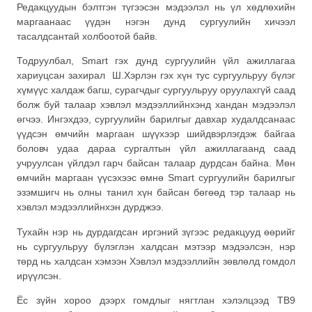
Редакцуудын бэлтгэн түгээсэн мэдээлэл нь үл хөдлөхийн
маргаанаас үүдэн нэгэн дунд сургуулийн хичээл
тасалдсантай холбоотой байв.
Тодруулбал, Smart гэх дунд сургуулийн үйл ажиллагаа
хариуцсан захирал Ш.Хэрлэн гэх хүн тус сургуульруу бүлэг
хүмүүс халдаж багш, сурагчдыг сургуульруу оруулахгүй саад
болж буй талаар хэвлэл мэдээллийнхэнд хандан мэдээлэл
өгчээ. Ингэхдээ, сургуулийн барилгыг давхар худалдсанаас
үүдсэн өмчийн маргаан шүүхээр шийдвэрлэгдэж байгаа
боловч удаа дараа сургалтын үйл ажиллагаанд саад
учруулсан үйлдэл гарч байсан талаар дурдсан байна. Мөн
өмчийн маргаан үүсэхээс өмнө Smart сургуулийн барилгыг
эзэмшигч нь олны танил хүн байсан бөгөөд тэр талаар нь
хэвлэл мэдээллийнхэн дурджээ.
Тухайн нэр нь дурдагдсан иргэний зүгээс редакцууд өөрийг
нь сургуульруу бүлэглэн халдсан мэтээр мэдээлсэн, нэр
төрд нь халдсан хэмээн Хэвлэл мэдээллийн зөвлөлд гомдол
ирүүлсэн.
Ёс зүйн хороо дээрх гомдлыг нягтлан хэлэлцээд ТВ9