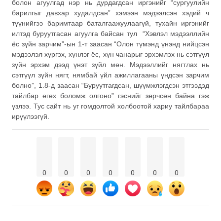
болон агуулгад нэр нь дурдагдсан иргэнийг “сургуулийн
барилгыг давхар худалдсан” хэмээн мэдээлсэн хэдий ч
түүнийгээ баримтаар баталгаажуулаагүй, тухайн иргэнийг
илтэд буруутгасан агуулга байсан тул “Хэвлэл мэдээллийн
ёс зүйн зарчим”-ын 1-т заасан “Олон түмэнд үнэнд нийцсэн
мэдээлэл хүргэх, хүнлэг ёс, хүн чанарыг эрхэмлэх нь сэтгүүл
зүйн эрхэм дээд үнэт зүйл мөн. Мэдээллийг нягтлах нь
сэтгүүл зүйн нягт, нямбай үйл ажиллагааны үндсэн зарчим
болно”, 1.8-д заасан “Буруутгагдсан, шүүмжлэгдсэн этгээдэд
тайлбар өгөх боломж олгоно” гэснийг зөрчсөн байна гэж
үзлээ. Тус сайт нь уг гомдолтой холбоотой хариу тайлбараа
ирүүлээгүй.
0
0
0
0
0
0
0