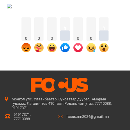
1
1
0
0
0
0
0
Монгол улс. Улаанбаатар. Сүхбаатар дүүрэг. Амарын
гудамж. Лагшин төв 410 тоот. Редакцийн утас: 77710088.
91917371
91917371,
focus.mn2024@gmail.mn
77710088