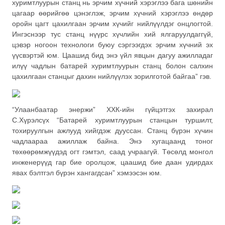
хуримтлуурын станц нь эрчим хүчний хэрэглээ бага шөнийн
цагаар өөрийгөө цэнэглэж, эрчим хүчний хэрэглээ өндөр
оройн цагт цахилгаан эрчим хүчийг нийлүүлдэг онцлогтой.
Ингэснээр тус станц нүүрс хүчлийн хий ялгаруулдаггүй,
цэвэр ногоон технологи буюу сэргээгдэх эрчим хүчний эх
үүсвэртэй юм. Цаашид бид энэ үйл явцын дагуу ажилладаг
илүү чадлын батарей хуримтлуурын станц болон салхин
цахилгаан станцыг дахин нийлүүлэх зорилготой байгаа” гэв.
“Улаанбаатар энержи” ХХК-ийн гүйцэтгэх захирал
С.Хүрэлсүх “Батарей хуримтлуурын станцын туршилт,
тохируулгын ажлууд хийгдэж дууссан. Станц бүрэн хүчин
чадлаараа ажиллаж байна. Энэ хугацаанд тоног
төхөөрөмжүүдэд огт гэмтэл, саад учраагүй. Төсөлд монгол
инженерүүд гар бие оролцож, цаашид бие даан удирдах
явах бэлтгэл бүрэн хангагдсан” хэмээсэн юм.