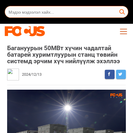
Багануурын 50МВт хүчин чадалтай
батарей хуримтлуурын станц төвийн
системд эрчим хүч нийлүүлж эхэллээ
2024/12/13