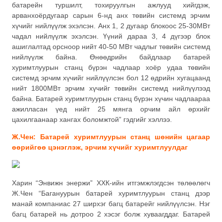
батарейн туршилт, тохируулгын ажлууд хийгдэж,
арванхоёрдугаар сарын 6-нд анх төвийн системд эрчим
хүчийг нийлүүлж эхэлсэн. Анх 1, 2 дугаар блокоос 25-30МВт
чадал нийлүүлж эхэлсэн. Үүний дараа 3, 4 дүгээр блок
ашиглалтад орсноор нийт 40-50 МВт чадлыг төвийн системд
нийлүүлж байна. Өнөөдрийн байдлаар батарей
хуримтлуурын станц бүрэн чадлаар хоёр удаа төвийн
системд эрчим хүчийг нийлүүлсэн бол 12 өдрийн хугацаанд
нийт 1800МВт эрчим хүчийг төвийн системд нийлүүлээд
байна. Батарей хуримтлуурын станц бүрэн хүчин чадлаараа
ажилласан үед нийт 25 мянга орчим айл өрхийг
цахилгаанаар хангах боломжтой” гэдгийг хэллээ.
Ж.Чен: Батарей хуримтлуурын станц шөнийн цагаар
өөрийгөө цэнэглэж, эрчим хүчийг хуримтлуулдаг
Харин “Энвижн энержи” ХХК-ийн итгэмжлэгдсэн төлөөлөгч
Ж.Чен “Багануурын батарей хуримтлуурын станц дээр
манай компаниас 27 ширхэг багц батарейг нийлүүлсэн. Нэг
багц батарей нь дотроо 2 хэсэг болж хуваагддаг. Батарей