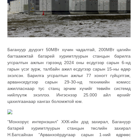
Багануур дүүрэгт 50МВт хүчин чадалтай, 200МВт цагийн
багтаамжтай батарей хуримтлуурын станцын барилга
угсралтын ажлын гэрээнд 2024 оны есдүгээр сарын 6-нд
гарын үсэг зурж, талбайн ажил есдүгээр сарын 15-ны өдөр
эхэлсэн. Барилга угсралтын ажлыг 77 хоногт гүйцэтгэж,
арваннэгдүгээр сарын 29-30-нд техникийн комисс
ажилласнаар тус станц эрчим хүчийг төвийн системд
нийлүүлж эхэллээ. Ингэснээр 25.000 айл өрхийг
цахилгаанаар хангах боломжтой юм.
“Монхорус интернэшнл” ХХК-ийн дэд захирал, Багануур
батарей хуримтлуурын станцын төслийн захирал
Н.Батсайхан “Арванхоёрдугаар сарын 1-ний өдрөөс