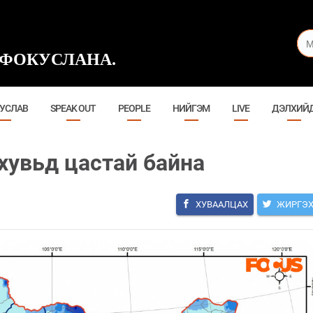
ФОКУСЛАНА.
УСЛАВ
SPEAK OUT
PEOPLE
НИЙГЭМ
LIVE
ДЭЛХИЙ
 хувьд цастай байна
ХУВААЛЦАХ
ЖИРГЭ