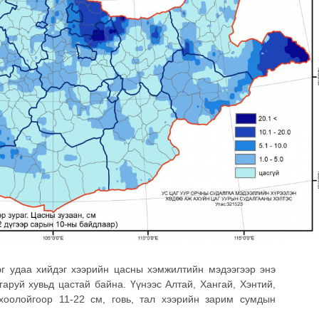
эг удаа хийдэг хээрийн цасны хэмжилтийн мэдээгээр энэ
аруй хувьд цастай байна. Үүнээс Алтай, Хангай, Хэнтий,
 хоолойгоор 11-22 см, говь, тал хээрийн зарим сумдын