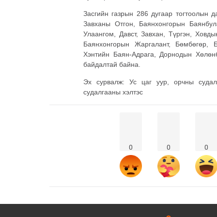
Засгийн газрын 286 дугаар тогтоолын д
Завханы Отгон, Баянхонгорын Баянбула
Улаангом, Давст, Завхан, Түргэн, Ховды
Баянхонгорын Жаргалант, Бөмбөгөр, Б
Хэнтийн Баян-Адрага, Дорнодын Хөлөнб
байдалтай байна.
Эх сурвалж: Ус цаг уур, орчны суда
судалгааны хэлтэс
0
0
0