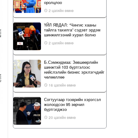
оролцлоо
2 цагийн өмнө
ҮЙЛ ЯВДАЛ: “Чингис хааны
тайлга тахилга” сэдэвт эрдэм
шинжилгээний хурал болно
2 цагийн өмнө
Б.Сэмжидмаа: Зөвшөөрлийн
шинжтэй 103 бүртгэлээс
нийслэлийн бизнес эрхлэгчдийг
чөлөөллөө
16 цагийн өмнө
Согтуугаар тээврийн хэрэгсэл
жолоодсон 95 зөрчил
бүртгэгджээ
20 цагийн өмнө
“Туул усан цогцолбор” төслийн