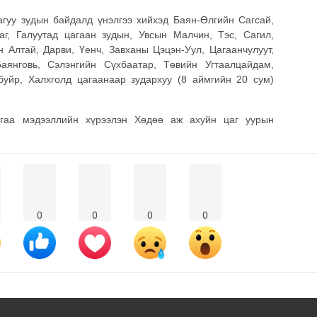
агуу зудын байдалд үнэлгээ хийхэд Баян-Өлгийн Сагсай,
г, Галуутад цагаан зудын, Увсын Малчин, Тэс, Сагил,
н Алтай, Дарви, Үенч, Завханы Цэцэн-Уул, Цагаанчулуут,
аянговь, Сэлэнгийн Сүхбаатар, Төвийн Угтаалцайдам,
уйр, Халхголд цагаанаар зудархуу (8 аймгийн 20 сум)
лгаа мэдээллийн хүрээлэн Хөдөө аж ахуйн цаг уурын
0
0
0
0