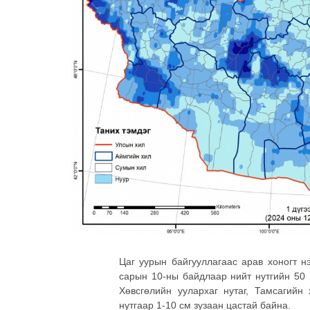
Цаг уурын байгууллагаас арав хоногт н
сарын 10-ны байдлаар нийт нутгийн 50 г
Хөвсгөлийн уулархаг нутаг, Тамсагийн
нутгаар 1-10 см зузаан цастай байна.