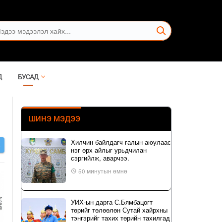
Д
БУСАД
ШИНЭ МЭДЭЭ
Хилчин байлдагч галын аюулаас
Х
нэг өрх айлыг урьдчилан
сэргийлж, аварчээ.
50 минутын өмнө
УИХ-ын дарга С.Бямбацогт
төрийг төлөөлөн Сутай хайрхны
тэнгэрийг тахих төрийн тахилгад