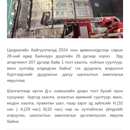
Цагдаагийн байгууллагад 2024 оны арваннэгдүгээр сарын
28-ний өдөр Баянзүрх дүүргийн 26 дугаар хороо Эдү
апартмент 207 дугаар байр 1 тоот хаалга, нойлын суултуур,
ванн хулгайд алдагдсан байна" гэх дуудлага, мэдээлэл
бүртгэгдснийг дуудлагын дагуу шалгалтын ажиллагаа
явууллаа.
Шалгалтаар иргэн Д-н эзэмшлийн дээрх тоот бүхий орон
сууцнаас бүргэд хаалга, угаалгын өрөөний суултуур, ванн,
модон хаалга, пракитан шал, паар зэрэг эд зүйлсийг Н,(32
нас ) А,(29 нас) Б(32 нас) нар нь хулгайлсан үйлдлийг
илрүүлэн, шалгалтын ажиллагааг үргэлжлүүлэн явуулж
байна.