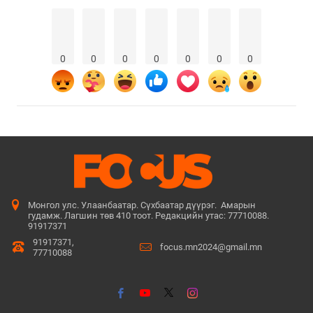
0
0
0
0
0
0
0
Монгол улс. Улаанбаатар. Сүхбаатар дүүрэг. Амарын
гудамж. Лагшин төв 410 тоот. Редакцийн утас: 77710088.
91917371
91917371,
focus.mn2024@gmail.mn
77710088