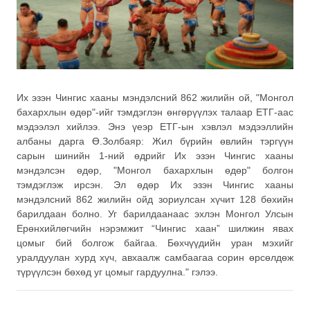
Их эзэн Чингис хааны мэндэлсний 862 жилийн ой, "Монгол
бахархлын өдөр"-ийг тэмдэглэн өнгөрүүлэх талаар ЕТГ-аас
мэдээлэл хийлээ. Энэ үеэр ЕТГ-ын хэвлэл мэдээллийн
албаны дарга Ө.Золбаяр: Жил бүрийн өвлийн тэргүүн
сарын шинийн 1-ний өдрийг Их эзэн Чингис хааны
мэндэлсэн өдөр, "Монгол бахархлын өдөр" болгон
тэмдэглэж ирсэн. Эл өдөр Их эзэн Чингис хааны
мэндэлсний 862 жилийн ойд зориулсан хүчит 128 бөхийн
барилдаан болно. Уг барилдаанаас эхлэн Монгол Улсын
Ерөнхийлөгчийн нэрэмжит “Чингис хаан” шилжин явах
цомыг бий болгож байгаа. Бөхчүүдийн уран мэхийг
уралдуулан хурд хүч, авхаалж самбаагаа сорин өрсөлдөж
түрүүлсэн бөхөд уг цомыг гардуулна." гэлээ.