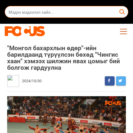
"Монгол бахархлын өдөр"-ийн
барилдаанд түрүүлсэн бөхөд "Чингис
хаан" хэмээх шилжин явах цомыг бий
болгож гардуулна
2024/10/30