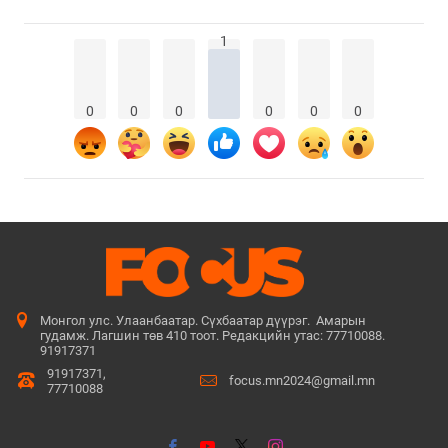
1
0
0
0
0
0
0
Монгол улс. Улаанбаатар. Сүхбаатар дүүрэг. Амарын
гудамж. Лагшин төв 410 тоот. Редакцийн утас: 77710088.
91917371
91917371,
focus.mn2024@gmail.mn
77710088