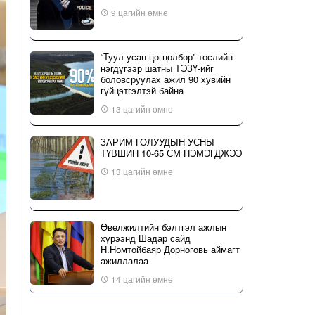
9 цагийн өмнө
“Туул усан цогцолбор” төслийн
нэгдүгээр шатны ТЭЗҮ-ийг
боловсруулах ажил 90 хувийн
гүйцэтгэлтэй байна
13 цагийн өмнө
ЗАРИМ ГОЛУУДЫН УСНЫ
ТҮВШИН 10-65 СМ НЭМЭГДЖЭЭ
13 цагийн өмнө
Өвөлжилтийн бэлтгэл ажлын
хүрээнд Шадар сайд
Н.Номтойбаяр Дорноговь аймагт
ажиллалаа
14 цагийн өмнө
ҮЙЛ ЯВДАЛ: Нийслэлийн ИТХ-