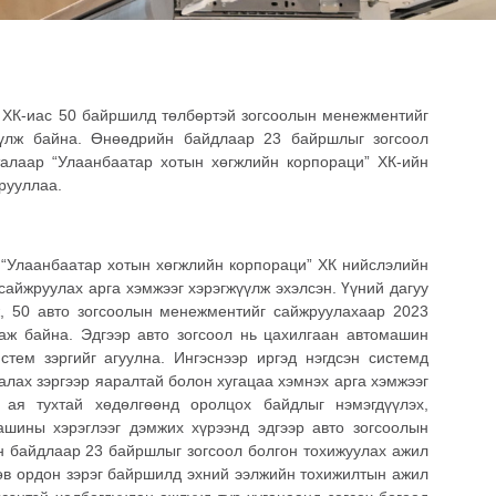
 ХК-иас 50 байршилд төлбөртэй зогсоолын менежментийг
үүлж байна. Өнөөдрийн байдлаар 23 байршлыг зогсоол
талаар “Улаанбаатар хотын хөгжлийн корпораци” ХК-ийн
рууллаа.
“Улаанбаатар хотын хөгжлийн корпораци” ХК нийслэлийн
айжруулах арга хэмжээг хэрэгжүүлж эхэлсэн. Үүний дагуу
ж, 50 авто зогсоолын менежментийг сайжруулахаар 2023
аж байна. Эдгээр авто зогсоол нь цахилгаан автомашин
стем зэргийг агуулна. Ингэснээр иргэд нэгдсэн системд
алах зэргээр яаралтай болон хугацаа хэмнэх арга хэмжээг
ая тухтай хөдөлгөөнд оролцох байдлыг нэмэгдүүлэх,
ашины хэрэглээг дэмжих хүрээнд эдгээр авто зогсоолын
н байдлаар 23 байршлыг зогсоол болгон тохижуулах ажил
төв ордон зэрэг байршилд эхний ээлжийн тохижилтын ажил