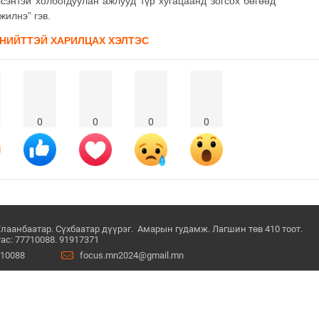
сэнтэй холбогдуулан ажлууд түр хугацаанд зогсох бөгөөд
жилнэ” гэв.
 НИЙТТЭЙ ХАРИЛЦАХ ХЭЛТЭС
0
0
0
0
Улаанбаатар. Сүхбаатар дүүрэг. Амарын гудамж. Лагшин төв 410 тоот.
ас: 77710088. 91917371
710088
focus.mn2024@gmail.mn
ний нөхцөл
© Since 2022 - 2026. Бүх 