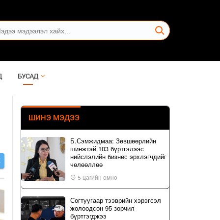
Д
БУСАД
ШИНЭ МЭДЭЭ
Б.Сэмжидмаа: Зөвшөөрлийн
шинжтэй 103 бүртгэлээс
нийслэлийн бизнес эрхлэгчдийг
Х
чөлөөллөө
5 цагийн өмнө
Согтуугаар тээврийн хэрэгсэл
жолоодсон 95 зөрчил
бүртгэгджээ