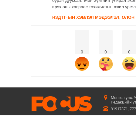
бүрэн дууссан. Мөн хүйтний улирал эхэл
ирэх оны хавраас тохижилтын ажил үргэл
НЗДТГ-ЫН ХЭВЛЭЛ МЭДЭЭЛЭЛ, ОЛОН
0
0
0
Монгол улс. 
Редакцийн ут
91917371, 77
Бидний тухай
Сурталчилгаа байршуулах
Үйлчилгээ