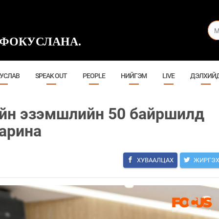
ФОКУСЛАНА.
УСЛАВ
SPEAK OUT
PEOPLE
НИЙГЭМ
LIVE
ДЭЛХИЙ
ийн эзэмшлийн 50 байршилд
барина
ХУВААЛЦАХ
ЖИРГЭ