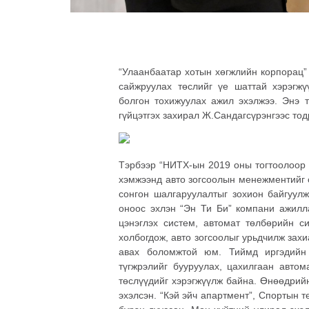
“Улаанбаатар хотын хөгжлийн корпорац”
сайжруулах төслийг үе шаттай хэрэгж
болгон тохижуулах ажил эхэлжээ. Энэ 
гүйцэтгэх захирал Ж.Сандагсүрэнгээс тод
Тэрбээр “НИТХ-ын 2019 оны тогтоолоор 
хэмжээнд авто зогсоолын менежментийг с
сонгон шалгаруулалтыг зохион байгуул
оноос эхлэн “Эн Ти Би” компани ажилл
цэнэглэх систем, автомат төлбөрийн си
холбогдож, авто зогсоолыг урьдчилж захи
авах боломжтой юм. Тиймд иргэдийн 
түгжрэлийг бууруулах, цахилгаан автом
төслүүдийг хэрэгжүүлж байна. Өнөөдрий
эхэлсэн. “Кэй эйч апартмент”, Спортын 