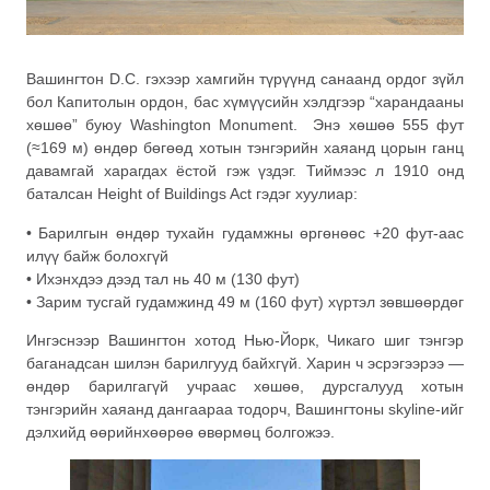
Вашингтон D.C. гэхээр хамгийн түрүүнд санаанд ордог зүйл
бол Капитолын ордон, бас хүмүүсийн хэлдгээр “харандааны
хөшөө” буюу Washington Monument. Энэ хөшөө 555 фут
(≈169 м) өндөр бөгөөд хотын тэнгэрийн хаяанд цорын ганц
давамгай харагдах ёстой гэж үздэг. Тиймээс л 1910 онд
баталсан Height of Buildings Act гэдэг хуулиар:
• Барилгын өндөр тухайн гудамжны өргөнөөс +20 фут-аас
илүү байж болохгүй
• Ихэнхдээ дээд тал нь 40 м (130 фут)
• Зарим тусгай гудамжинд 49 м (160 фут) хүртэл зөвшөөрдөг
Ингэснээр Вашингтон хотод Нью-Йорк, Чикаго шиг тэнгэр
баганадсан шилэн барилгууд байхгүй. Харин ч эсрэгээрээ —
өндөр барилгагүй учраас хөшөө, дурсгалууд хотын
тэнгэрийн хаяанд дангаараа тодорч, Вашингтоны skyline-ийг
дэлхийд өөрийнхөөрөө өвөрмөц болгожээ.