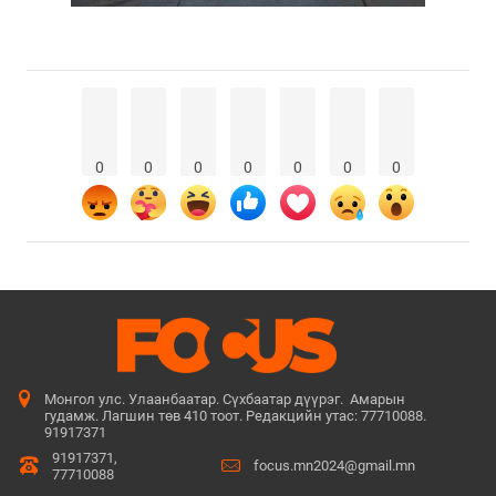
0
0
0
0
0
0
0
Монгол улс. Улаанбаатар. Сүхбаатар дүүрэг. Амарын
гудамж. Лагшин төв 410 тоот. Редакцийн утас: 77710088.
91917371
91917371,
focus.mn2024@gmail.mn
77710088