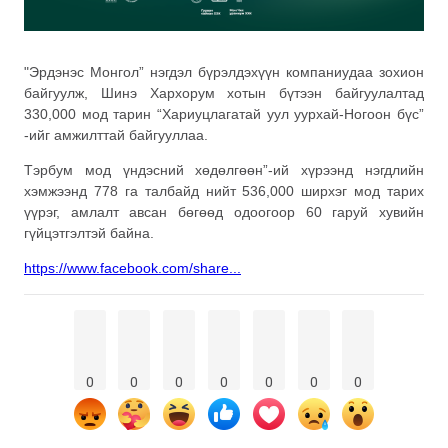
"Эрдэнэс Монгол” нэгдэл бүрэлдэхүүн компаниудаа зохион
байгуулж, Шинэ Хархорум хотын бүтээн байгуулалтад
330,000 мод тарин “Хариуцлагатай уул уурхай-Ногоон бүс”
-ийг амжилттай байгууллаа.
Тэрбум мод үндэсний хөдөлгөөн”-ий хүрээнд нэгдлийн
х
эмжээнд 778 га талбайд нийт 536,000 ширхэг мод тарих
үүрэг, амлалт авсан бөгөөд одоогоор 60 гаруй хувийн
гүйцэтгэлтэй байна.
https://www.facebook.com/share...
0
0
0
0
0
0
0