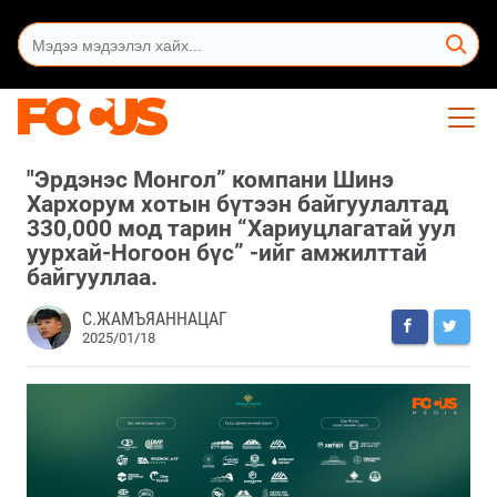
"Эрдэнэс Монгол” компани Шинэ
Хархорум хотын бүтээн байгуулалтад
330,000 мод тарин “Хариуцлагатай уул
уурхай-Ногоон бүс” -ийг амжилттай
байгууллаа.
С.ЖАМЪЯАННАЦАГ
2025/01/18