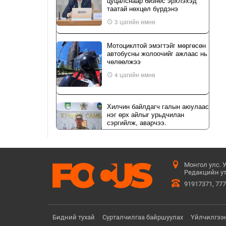
цуцалснаар бизнес эрхлэхэд
таатай нөхцөл бүрдэнэ
3 цагийн өмнө
Мотоциклтой эмэгтэйг мөргөсөн
автобусны жолоочийг ажлаас нь
чөлөөлжээ
4 цагийн өмнө
Хилчин байлдагч галын аюулаас
нэг өрх айлыг урьдчилан
сэргийлж, аварчээ.
5 цагийн өмнө
Монгол улс. 
УИХ-ын дарга С.Бямбацогт
Редакцийн ут
төрийг төлөөлөн Сутай хайрхны
тэнгэрийг тахих төрийн тахилгад
91917371, 77
оролцлоо
7 цагийн өмнө
Бидний тухай
Сурталчилгаа байршуулах
Үйлчилгээ