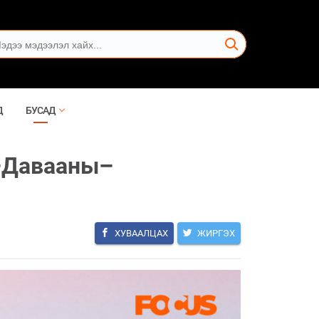
Д
БУСАД
р–Давааны–
ХУВААЛЦАХ
ЖИРГЭХ