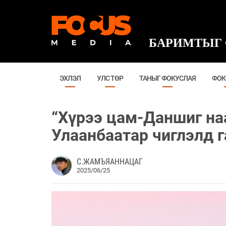
БАРИМТЫГ 
ЭХЛЭЛ
УЛС ТӨР
ТАНЫГ ФОКУСЛАЯ
ФОК
“Хүрээ цам-Даншиг н
Улаанбаатар чиглэлд г
С.ЖАМЪЯАННАЦАГ
2025/06/25