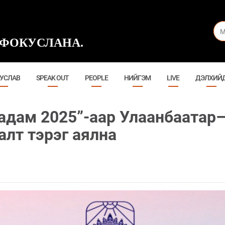
ФОКУСЛАНА.
УСЛАВ
SPEAK OUT
PEOPLE
НИЙГЭМ
LIVE
ДЭЛХИЙ
аадам 2025”-аар Улаанбаата
алт тэрэг аялна