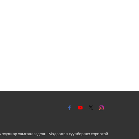
эрх хуулиар хамгаалагдсан. Мэдээлэл хуулбарлах хориотой.