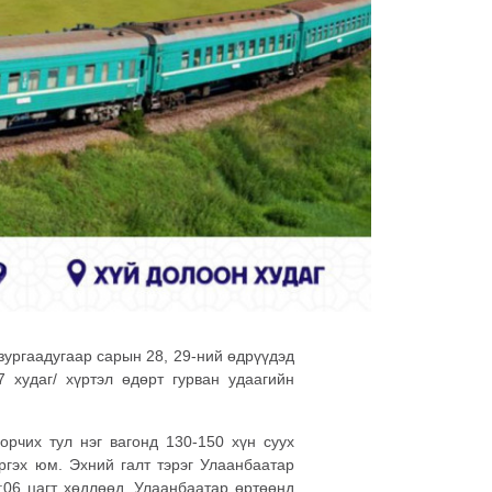
ургаадугаар сарын 28, 29-ний өдрүүдэд
 худаг/ хүртэл өдөрт гурван удаагийн
орчих тул нэг вагонд 130-150 хүн суух
ргэх юм. Эхний галт тэрэг Улаанбаатар
0:06 цагт хөдлөөд, Улаанбаатар өртөөнд