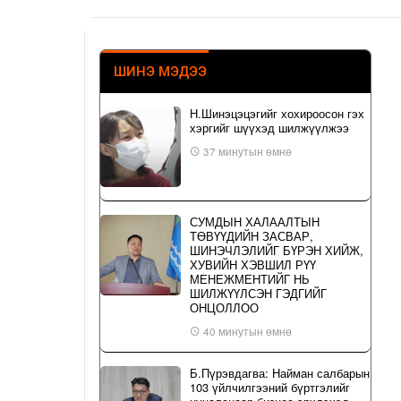
ШИНЭ МЭДЭЭ
Н.Шинэцэцэгийг хохироосон гэх
хэргийг шүүхэд шилжүүлжээ
37 минутын өмнө
СУМДЫН ХАЛААЛТЫН
ТӨВҮҮДИЙН ЗАСВАР,
ШИНЭЧЛЭЛИЙГ БҮРЭН ХИЙЖ,
ХУВИЙН ХЭВШИЛ РҮҮ
МЕНЕЖМЕНТИЙГ НЬ
ШИЛЖҮҮЛСЭН ГЭДГИЙГ
ОНЦОЛЛОО
40 минутын өмнө
Б.Пүрэвдагва: Найман салбарын
103 үйлчилгээний бүртгэлийг