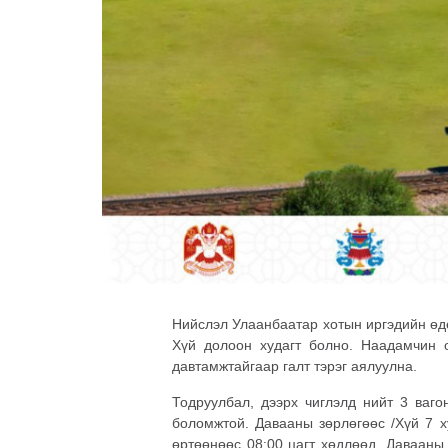
Нийслэл Улаанбаатар хотын иргэдийн өд
Хүй долоон худагт болно. Наадамчин о
давтамжтайгаар галт тэрэг аялуулна.
Тодруулбал, дээрх чиглэлд нийт 3 ваго
боломжтой. Давааны зөрлөгөөс /Хүй 7 х
өртөөнөөс 08:00 цагт хөдлөөд, Давааны 