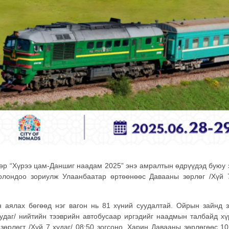
өр “Хүрээ
цам-Даншиг
наадам 2025” энэ амралтын өдрүүдэд буюу з
лондоо зориулж Улаанбаатар өртөөнөөс Давааны зөрлөг /Хүй 7
н аялах бөгөөд нэг вагон нь 81 хүний суудалтай. Ойрын зайнд з
удаг/ нийтийн тээврийн автобусаар иргэдийг наадмын талбайд хү
зөрлөгт /Хүй 7 худаг/ 08:50 зогсоно. Харин Давааны зөрлөгөөс 1