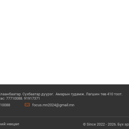
Улаанбаатар. Сүхбаатар дүүрэг. Амарын гудамж. Лагшин төв 410 тоот.
ас: 77710088. 91917371
710088
focus.mn2024@gmail.mn
ний нөхцөл
© Since 2022 - 2026. Бүх 