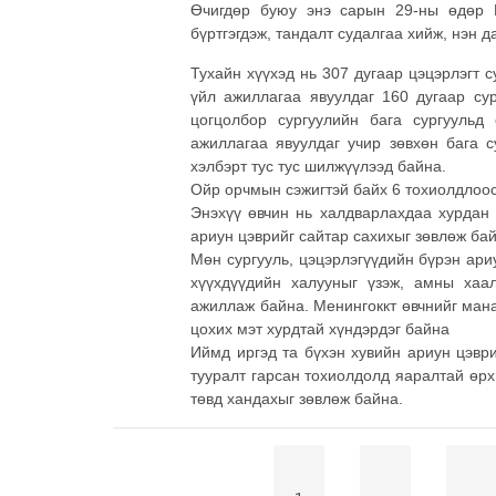
Өчигдөр буюу энэ сарын 29-ны өдөр Н
бүртгэгдэж, тандалт судалгаа хийж, нэн д
Тухайн хүүхэд нь 307 дугаар цэцэрлэгт 
үйл ажиллагаа явуулдаг 160 дугаар сур
цогцолбор сургуулийн бага
сургуульд
ажиллагаа явуулдаг учир зөвхөн бага с
хэлбэрт тус тус шилжүүлээд байна.
Ойр орчмын сэжигтэй байх 6 тохиолдлоос
Энэхүү өвчин нь халдварлахдаа хурдан 
ариун цэврийг сайтар сахихыг зөвлөж бай
Мөн сургууль, цэцэрлэгүүдийн бүрэн ариу
хүүхдүүдийн халууныг үзэж, амны хаал
ажиллаж байна. Менингоккт өвчнийг мана
цохих мэт хурдтай хүндэрдэг байна
Иймд иргэд та бүхэн хувийн ариун цэври
тууралт гарсан тохиолдолд яаралтай өр
төвд хандахыг зөвлөж байна.