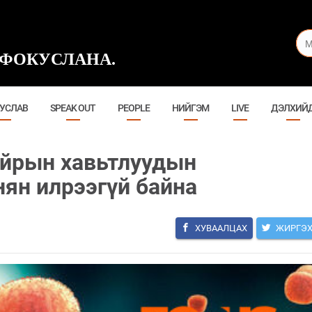
ФОКУСЛАНА.
УСЛАВ
SPEAK OUT
PEOPLE
НИЙГЭМ
LIVE
ДЭЛХИЙ
ойрын хавьтлуудын
нян илрээгүй байна
ХУВААЛЦАХ
ЖИРГЭ