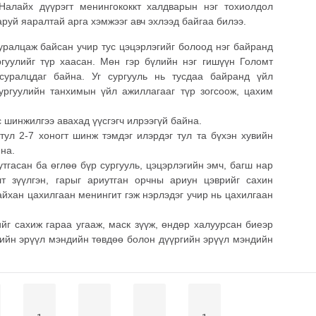
алайх дүүрэгт менингококкт халдварын нэг тохиолдол
аруй яаралтай арга хэмжээг авч эхлээд байгаа билээ.
суралцаж байсан учир тус цэцэрлэгийг болоод нэг байранд
гуулийг түр хаасан. Мөн гэр бүлийн нэг гишүүн Голомт
 суралцдаг байна. Уг сургууль нь тусдаа байранд үйл
ургуулийн танхимын үйл ажиллагааг түр зогсоож, цахим
 шинжилгээ авахад үүсгэгч илрээгүй байна.
тул 2-7 хоногт шинж тэмдэг илэрдэг тул та бүхэн хувийн
на.
тгасан ба өглөө бүр сургууль, цэцэрлэгийн эмч, багш нар
т зүүлгэн, гарыг ариутган орчны ариун цэврийг сахин
йхан цахилгаан менингит гэж нэрлэдэг учир нь цахилгаан
йг сахиж гараа угааж, маск зүүж, өндөр халуурсан биеэр
хийн эрүүл мэндийн төвдөө болон дүүргийн эрүүл мэндийн