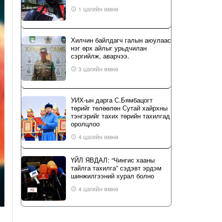
1 цагийн өмнө
Хилчин байлдагч галын аюулаас
нэг өрх айлыг урьдчилан
сэргийлж, аварчээ.
3 цагийн өмнө
УИХ-ын дарга С.Бямбацогт
төрийг төлөөлөн Сутай хайрхны
тэнгэрийг тахих төрийн тахилгад
оролцлоо
4 цагийн өмнө
ҮЙЛ ЯВДАЛ: “Чингис хааны
тайлга тахилга” сэдэвт эрдэм
шинжилгээний хурал болно
4 цагийн өмнө
Б.Сэмжидмаа: Зөвшөөрлийн