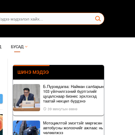
Д
БУСАД
ШИНЭ МЭДЭЭ
Б.Пүрэвдагва: Найман салбарын
103 үйлчилгээний бүртгэлийг
цуцалснаар бизнес эрхлэхэд
Х
таатай нөхцөл бүрдэнэ
39 минутын өмнө
Мотоциклтой эмэгтэйг мөргөсөн
автобусны жолоочийг ажлаас нь
чөлөөлжээ