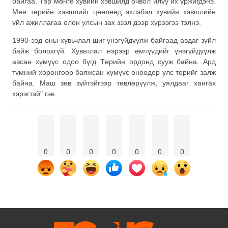
байгаа. Тэр мөнгө хувийн хэвшилд очвол илүү их үржигдэнэ.
Мөн төрийн хэвшлийг цөөлөөд эхлэбэл хувийн хэвшлийн
үйл ажиллагаа олон улсын зах зээл дээр хүрээгээ тэлнэ.
1990-ээд оны хувьчлал шиг үнэгүйдүүлж байгаад авдаг зүйл
байж болохгүй. Хувьчлал нэрээр өмчүүдийг үнэгүйдүүлж
авсан хүмүүс одоо бүгд Төрийн ордонд сууж байна. Ард
түмний хөрөнгөөр баяжсан хүмүүс өнөөдөр улс төрийг залж
байна. Маш зөв зүйтэйгээр төвлөрүүлж, уялдааг хангах
хэрэгтэй" гэв.
0
0
0
0
0
0
0