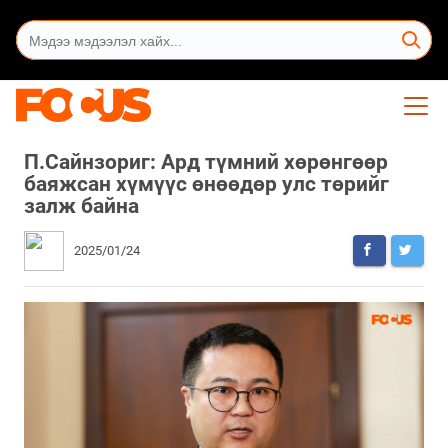
П.Сайнзориг: Ард түмний хөрөнгөөр
баяжсан хүмүүс өнөөдөр улс төрийг
залж байна
2025/01/24