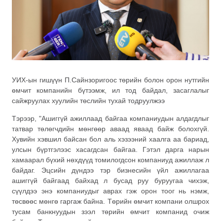
УИХ-ын гишүүн П.Сайнзоригоос төрийн болон орон нутгийн
өмчит компанийн бүтээмж, ил тод байдал, засаглалыг
сайжруулах хуулийн төслийн тухай тодруулжээ
Тэрээр, "Ашиггүй ажиллаад байгаа компаниудын алдагдлыг
татвар төлөгчдийн мөнгөөр аваад яваад байж болохгүй.
Хувийн хэвшил байсан бол аль хэзээний хаалга аа бариад,
улсын бүртгэлээс хасагдсан байгаа. Гэтэл дарга нарын
хамаарал бүхий нөхдүүд томилогдсон компаниуд ажиллаж л
байдаг. Эцсийн дүндээ тэр бизнесийн үйл ажиллагаа
ашиггүй байгаад байхад л бусад руу буруугаа чихэж,
сүүлдээ энэ компаниудыг аврах гэж орон тоог нь нэмж,
төсвөөс мөнгө гаргаж байна. Төрийн өмчит компани олшрох
тусам банкнуудын зээл төрийн өмчит компанид очиж