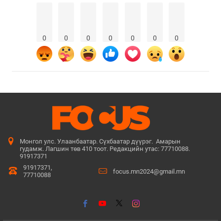
0
0
0
0
0
0
0
Монгол улс. Улаанбаатар. Сүхбаатар дүүрэг. Амарын
гудамж. Лагшин төв 410 тоот. Редакцийн утас: 77710088.
91917371
91917371,
focus.mn2024@gmail.mn
77710088