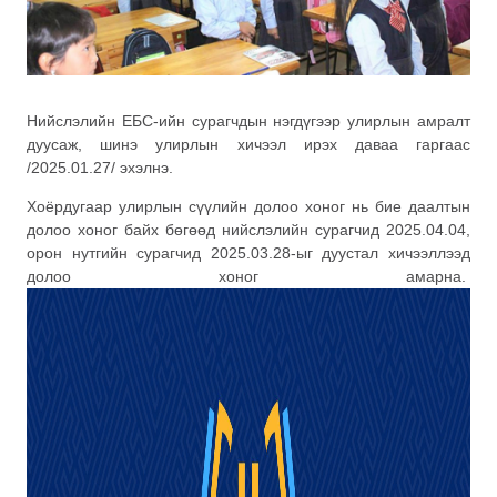
Нийслэлийн ЕБС-ийн сурагчдын нэгдүгээр улирлын амралт
дуусаж, шинэ улирлын хичээл ирэх даваа гаргаас
/2025.01.27/ эхэлнэ.
Хоёрдугаар улирлын сүүлийн долоо хоног нь бие даалтын
долоо хоног байх бөгөөд нийслэлийн сурагчид 2025.04.04,
орон нутгийн сурагчид 2025.03.28-ыг дуустал хичээллээд
долоо хоног амарна.