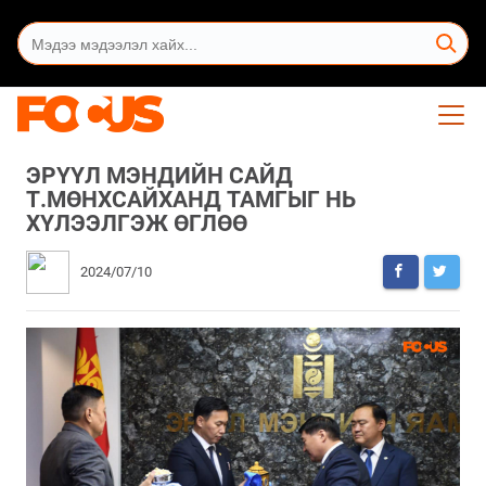
ЭРҮҮЛ МЭНДИЙН САЙД
Т.МӨНХСАЙХАНД ТАМГЫГ НЬ
ХҮЛЭЭЛГЭЖ ӨГЛӨӨ
2024/07/10