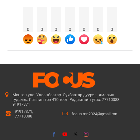
0
0
0
0
0
0
0
Монгол улс. Улаанбаатар. Сүхбаатар дүүрэг. Амарын
гудамж. Лагшин төв 410 тоот. Редакцийн утас: 77710088.
91917371
91917371,
focus.mn2024@gmail.mn
77710088