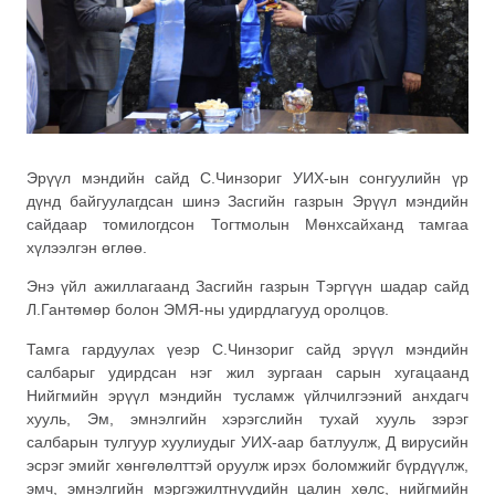
Эрүүл мэндийн сайд С.Чинзориг УИХ-ын сонгуулийн үр
дүнд байгуулагдсан шинэ Засгийн газрын Эрүүл мэндийн
сайдаар томилогдсон Тогтмолын Мөнхсайханд тамгаа
хүлээлгэн өглөө.
Энэ үйл ажиллагаанд Засгийн газрын Тэргүүн шадар сайд
Л.Гантөмөр болон ЭМЯ-ны удирдлагууд оролцов.
Тамга гардуулах үеэр С.Чинзориг сайд эрүүл мэндийн
салбарыг удирдсан нэг жил зургаан сарын хугацаанд
Нийгмийн эрүүл мэндийн тусламж үйлчилгээний анхдагч
хууль, Эм, эмнэлгийн хэрэгслийн тухай хууль зэрэг
салбарын тулгуур хуулиудыг УИХ-аар батлуулж, Д вирусийн
эсрэг эмийг хөнгөлөлттэй оруулж ирэх боломжийг бүрдүүлж,
эмч, эмнэлгийн мэргэжилтнүүдийн цалин хөлс, нийгмийн