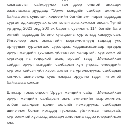
хамгааллыг сайжруулах тал дээр онцгой анхаарч
ажилласнаа дурдаад “Эрүүл мэндийн салбарт ажиллаж
байгаа эмч, сувилагч, хөдөөгийн багийн эмч нарыг гадаадад
сургалтад хамруулах олон талын арга хэмжээг авсан. Үүний
үр дүнд 2023 онд 200 эх баригч, сувилагч, 114 багийн бага
эмчийг гадаадад богино хугацааны сургалтад хамруулсан.
Ингэснээр эмч, эмнэлгийн мэргэжилтнүүд гадаад улс
орнуудын туршлагаас суралцаж, чадавхижсанаар иргэдэд
эрүүл мэндийн тусламж үйлчилгээг чанартай, хүртээмжтэй
хүргэхэд нь тодорхой ахиц гарсан” гээд Т.Мөнхсайхан
сайдыг эрүүл мэндийн салбарын хүн учраас өнөөдрийг
хүртэлх хийсэн үйл хэрэг, ажлыг нь үргэлжлүүлж, салбарын
хөгжил, шинэчлэлд хувь нэмрээ оруулна гэдэгт итгэлтэй
байгаагаа хэлсэн.
Шинээр томилогдсон Эрүүл мэндийн сайд Т.Мөнхсайхан
эрүүл мэндийн салбарын эмч, эмнэлгийн мэргэжилтэн,
албан хаагчдын цалин хөлсийг нэмэгдүүлж, салбарын
шинэчлэл болон иргэдэд тусламж, үйлчилгээг чанартай,
хүртээмжтэй хүргэхэд анхаарч ажиллана гэдгээ илэрхийлсэн
юм.