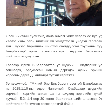
Олон нийтийн сүлжээнд лайв бичлэг хийх үеэрээ ёс бус үг,
хэллэг хэлж олон нийтийг үл хүндэтгэсэн үйлдэл гаргасан
тул шүүхээс баривчлах шийтгэл оногдуулсан “Бурханы хүү
Баярбаатар” иргэн Б.Баярбаатарт шүүхээс баривчлах
шийтгэл оногдуулсан.
Тэрбээр Иргэн Б.Баярбаатар уг шүүхийн шийдвэрийг үл
зөвшөөрч, Ардчилсан намын дэргэдэх Хүний эрхийн
хорооны дарга Д.Ганбаярт хүсэлт гаргажээ.
Уг хүсэлтэд,
"Миний бие Бямбацогт овогтой Баярбаатар
нь 2025.1.10-ны өдөр Чингэлтэй, Сүхбаатар дүүргийн
зөрчлийн хэргийн анхан шатны шүүхэд зөрчлийн тухай
хуулийн 5.2, 1.4-өөр 30 хоног баривчлах шийтгэл авсан. Уг
шийтгэлийг би хүлээн зөвшөөрөхгүй байна.