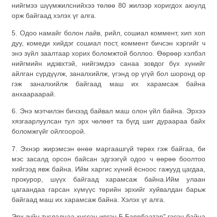
нийгмээ шүүмжилснийхээ төлөө 80 жилээр хоригдох аюулд
орж байгаад хэлэх үг алга.
5. Одоо намайг болон лайв, рийл, сошиал коммент, хип хоп
дуу, комеди хийдэг сошиал пост, коммент бичсэн хэргийг ч
энэ зүйл заалтаар хорих боломжтой боллоо. Өөрөөр хэлбэл
нийгмийн идэвхтэй, нийгэмдээ санаа зовдог бүх хүнийг
айлган сүрдүүлж, заналхийлж, үгэнд ор үгүй бол шоронд ор
гэж заналхийлж байгаад маш их харамсаж байна
анхаараарай.
6. Энэ мэтчилэн бичээд байвал маш олон үйл байна. Эрхээ
хязгаарлуулсан тул эрх чөлөөт та бүгд шиг дураараа байх
боломжгүйг ойлгоорой.
7. Эхнэр жирэмсэн өнөө маргаашгүй төрөх гэж байгаа, би
мэс засалд орсон байсан эдгээгүй одоо ч өөрөө боолтоо
хийгээд явж байна. Ийм харгис хүний ёсноос гажууд цагдаа,
прокурор, шүүх байгаад харамсаж байна.Ийм улаан
цагаандаа гарсан хүмүүс төрийн эрхийг хуйвалдан барьж
байгаад маш их харамсаж байна. Хэлэх үг алга.
Эрх зүйн туслалцаа хүссэн иргэн Б.Баярбаатар" гэсэн байна