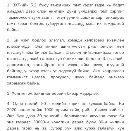
1. ЗХТ-ийн 5.2 буюу танхайрах гэмт хэрэг гэдэг нь бодит
амьдрал дээр олон нийтийн дунд үйлдэгдэх гэмт хэргийг
томьёолсон зүйл заалт. Гэтэл үүнийг сошиалаар танхайрах
гэмт хэрэг болгож гуйвуулж ялласанд маш их гомдолтой
байна.
2. Би үзэл бодлоо элэглэл, комеди хэлбэрээр ихэвчлэн
илэрхийлдэг. Энэ миний шийтгүүлсэн рийл бичлэг мөн
ялгаагүй ийм бичлэг байсан. Элэглэл нийтэлснийхээ төлөө
ял авсан дэлхийн анхны хүн болчих шиг боллоо. Элэглэлийг
доромжлол, танхайрал гэж үздэг ийм шүүх, шүүгчтэй
байгаад үнэхээр хэлэх үг олдохгүй байна. Ийм хоцрогдсон
коммунист цагдаа, прокурор, шүүх байгаад үнэхээр
харамсаж байна.
3. Хонгил гэж байдгийг өөрийн биеэр мэдэрлээ.
4. Одоо намайг 80-н жилийн хорих ял хүлээж байна. Би
2020 оноос хойш 1000 орчим лайв, рийл, бичлэг хийсэн.
Энэ бүгд дээр 30 хоногийн баривчилгаа явуулна гэвэл би
энэ газраас 30000-н хоногийн дараа буюу 80-н жилийн
дараа гарах нь ээ. Зүгээр хүн алж хүрээ талаагүй хүн