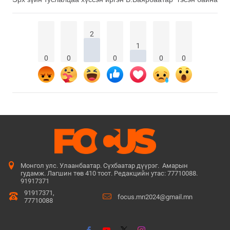
2
1
0
0
0
0
0
Монгол улс. Улаанбаатар. Сүхбаатар дүүрэг. Амарын
гудамж. Лагшин төв 410 тоот. Редакцийн утас: 77710088.
91917371
91917371,
focus.mn2024@gmail.mn
77710088