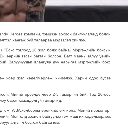
endy Heroes компани, тэмцээн зохион байгуулагчид болон
элтгэл хангаж буй талаараа мэдээлэл хийлээ.
ээ
"Бокс тоглоод 16 жил болж байна. Мэргэжлийн боксын
Би өөрийн гэсэн багтай болсон. Багт маань залуу үеийн
бий. Залуучуудыг ялангуяа дүү нарыгаа мэргэжлийн бокс
эж хоёр жил хөдөлмөрлөж, хичээлээ. Харин одоо бүсээ
лсон. Миний өрсөлдөгчөөр 2-3 тамирчин бий. Тэд 20-оос
уюу бараг хожигдолгүй тамирчид.
д юм. WBA холбооны ерөнхийлөгч ирнэ. Миний промотер,
энийг Монголд зохион байгуулах гэж маш их хөдөлмөрлөж
оруулалтыг ч босгож байгаа юм.