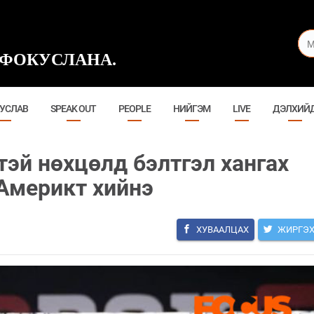
ФОКУСЛАНА.
УСЛАВ
SPEAK OUT
PEOPLE
НИЙГЭМ
LIVE
ДЭЛХИЙ
тэй нөхцөлд бэлтгэл хангах
 Америкт хийнэ
ХУВААЛЦАХ
ЖИРГЭ