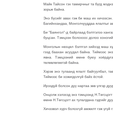
Майк Тайсон гэх тамирчныг та бүгд мэднэ
зорьж байна.
Энэ бүсийг авах гэж би маш их хичээсэн.
Багийнхандаа, Монголчууддаа ялалтыг а
Би "Баянгол"-д байрлаад бэлтгэлээ ханга
буцсан. Тэмцээн болохоос долоо хоноги
Монголын нөхцөл бэлтгэл хийхэд маш хүн
гээд баахан асуудал байна. Тиймээс эн
явна. Тэмцээний өмнө буюу хоёрдуг
төлөвлөгөөтэй байна.
Хэрэв энэ тулаанд ялалт байгуулбал, та
Тиймээс би хожигдолгүй байх ёстой.
Ирээдүй болсон дүү нартаа зөв үлгэр дуу
Онцолж хэлэхэд энэ тэмцээнд Н.Төгсцогт 
өмнө Н.Төгсцогт ах тулалдана гэдгийг ду
Хичээвэл хүрч болохгүй амжилт гэж үгүй г