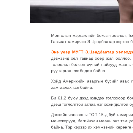
Монголын мэргэжлийн боксын зөвлөл, Ts
Гавьяат тамирчин Э.Цэндбаатар хэрхэн б
Энэ үеэр МУГТ Э.Цэндбаатар хэлэхд
дэвжээнд хөл тавиад хоёр жил боллоо. 
төлөөлөл болсон хүчтэй найзууд маань 
руу гаргая гэж бодож байна.
Хойд Америкийн аваргын бүсийг авах г
хамгаалах гэж байна.
Би 61.2 буюу дээд жиндээ тоглохоор бо
дээш тоглолттой атлаа нэг хожигдолтой б
Дэлхийн чансааны ТОП 15-д буй тамирчи
менежерүүд, багийнхан маань энэ тэмцэ
байна. Тэр хэрээр их хэмжээний хөрөнгө 