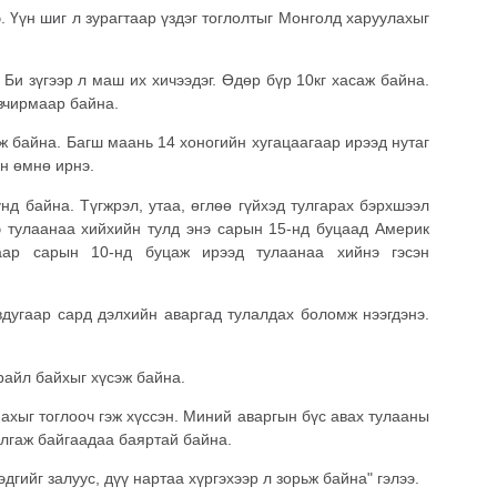
. Үүн шиг л зурагтаар үздэг тоглолтыг Монголд харуулахыг
 Би зүгээр л маш их хичээдэг. Өдөр бүр 10кг хасаж байна.
вчирмаар байна.
ж байна. Багш маань 14 хоногийн хугацаагаар ирээд нутаг
йн өмнө ирнэ.
д байна. Түгжрэл, утаа, өглөө гүйхэд тулгарах бэрхшээл
э тулаанаа хийхийн тулд энэ сарын 15-нд буцаад Америк
аар сарын 10-нд буцаж ирээд тулаанаа хийнэ гэсэн
вдугаар сард дэлхийн аваргад тулалдах боломж нээгдэнэ.
райл байхыг хүсэж байна.
ахыг тоглооч гэж хүссэн. Миний аваргын бүс авах тулааны
улгаж байгаадаа баяртай байна.
эдгийг залуус, дүү нартаа хүргэхээр л зорьж байна" гэлээ.