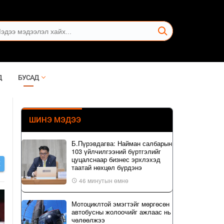
Д
БУСАД
ШИНЭ МЭДЭЭ
Б.Пүрэвдагва: Найман салбарын
103 үйлчилгээний бүртгэлийг
цуцалснаар бизнес эрхлэхэд
Х
таатай нөхцөл бүрдэнэ
46 минутын өмнө
Мотоциклтой эмэгтэйг мөргөсөн
автобусны жолоочийг ажлаас нь
чөлөөлжээ