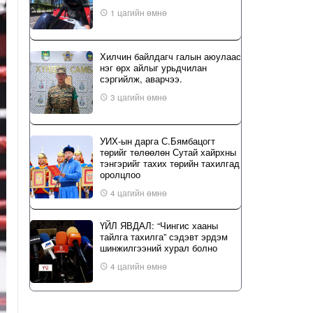
1 цагийн өмнө
Хилчин байлдагч галын аюулаас
нэг өрх айлыг урьдчилан
сэргийлж, аварчээ.
3 цагийн өмнө
УИХ-ын дарга С.Бямбацогт
төрийг төлөөлөн Сутай хайрхны
тэнгэрийг тахих төрийн тахилгад
оролцлоо
4 цагийн өмнө
ҮЙЛ ЯВДАЛ: “Чингис хааны
тайлга тахилга” сэдэвт эрдэм
шинжилгээний хурал болно
4 цагийн өмнө
Б.Сэмжидмаа: Зөвшөөрлийн