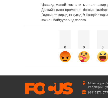
Цаашид манай компани монгол тамирчд
Дэлхийн олон промотер, боксын салбар
Гаднын тамирчдын хувьд Э.Цэндбаатарыг
зохион байгуулагчид хэллээ.
0
0
0
Монгол улс. 
Редакцийн ут
91917371, 77