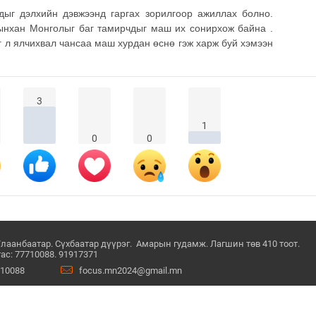
ыг дэлхийн дэвжээнд гаргах зорилгоор ажиллах болно.
ынхан Монголыг баг тамирчдыг маш их сонирхож байна .
 л ялчихвал чансаа маш хурдан өснө гэж харж буй хэмээн
3
1
0
0
Улаанбаатар. Сүхбаатар дүүрэг. Амарын гудамж. Лагшин төв 410 тоот.
ас: 77710088. 91917371
710088
focus.mn2024@gmail.mn