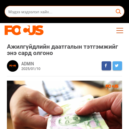
Ажилгүйдлийн даатгалын тэтгэмжийг
энэ сард олгоно
ADMIN
2025/01/10