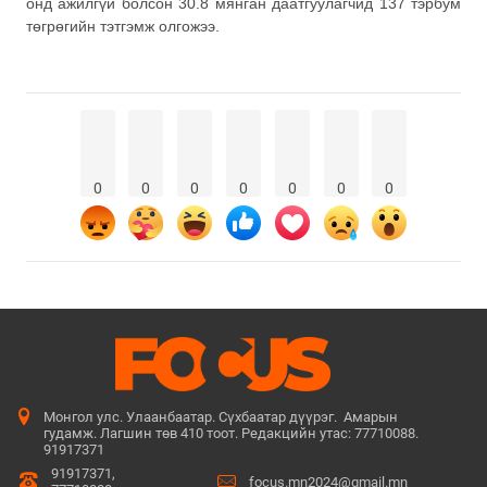
онд ажилгүй болсон 30.8 мянган даатгуулагчид 137 тэрбум
төгрөгийн тэтгэмж олгожээ.
0
0
0
0
0
0
0
Монгол улс. Улаанбаатар. Сүхбаатар дүүрэг. Амарын
гудамж. Лагшин төв 410 тоот. Редакцийн утас: 77710088.
91917371
91917371,
focus.mn2024@gmail.mn