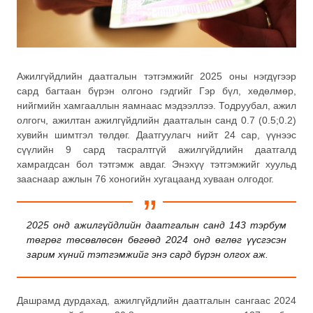
Ажилгүйдлийн даатгалын тэтгэмжийг 2025 оны нэгдүгээр
сард багтаан бүрэн олгоно гэдгийг Гэр бүл, хөдөлмөр,
нийгмийн хамгааллын яамнаас мэдээллээ. Тодруубал, ажил
олгогч, ажилтан ажилгүйдлийн даатгалын санд 0.7 (0.5;0.2)
хувийн шимтгэл төлдөг. Даатгуулагч нийт 24 сар, үүнээс
сүүлийн 9 сард тасралтгүй ажилгүйдлийн даатгалд
хамрагдсан бол тэтгэмж авдаг. Энэхүү тэтгэмжийг хуульд
зааснаар ажлын 76 хоногийн хугацаанд хуваан олгодог.
2025 онд ажилгүйдлийн даатгалын санд 143 тэрбум
төгрөг төсөвлөсөн бөгөөд 2024 онд өглөг үүсгэсэн
зарим хүний тэтгэмжийг энэ сард бүрэн олгох аж.
Дашрамд дурдахад, ажилгүйдлийн даатгалын сангаас 2024