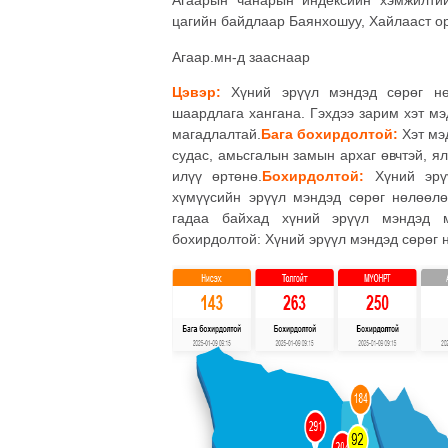
Агаарын чанарын индексийн хэмжилти
цагийн байдлаар Баянхошуу, Хайлааст о
Агаар.мн-д зааснаар
Цэвэр:
Хүний эрүүл мэндэд сөрөг нөл
шаардлага хангана. Гэхдээ зарим хэт м
магадлалтай.
Бага бохирдолтой:
Хэт мэ
судас, амьсгалын замын архаг өвчтэй, я
илүү өртөнө.
Бохирдолтой:
Хүний эрүү
хүмүүсийн эрүүл мэндэд сөрөг нөлөөлө
гадаа байхад хүний эрүүл мэндэд 
бохирдолтой: Хүний эрүүл мэндэд сөрөг 