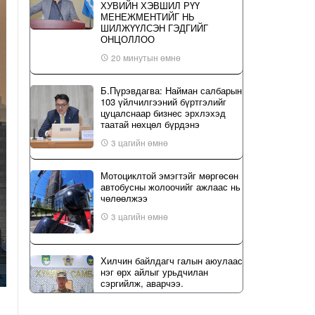
ХУВИЙН ХЭВШИЛ РҮҮ
МЕНЕЖМЕНТИЙГ НЬ
ШИЛЖҮҮЛСЭН ГЭДГИЙГ
ОНЦОЛЛОО
20 минутын өмнө
Б.Пүрэвдагва: Найман салбарын
103 үйлчилгээний бүртгэлийг
цуцалснаар бизнес эрхлэхэд
таатай нөхцөл бүрдэнэ
3 цагийн өмнө
Мотоциклтой эмэгтэйг мөргөсөн
автобусны жолоочийг ажлаас нь
чөлөөлжээ
3 цагийн өмнө
Хилчин байлдагч галын аюулаас
нэг өрх айлыг урьдчилан
сэргийлж, аварчээ.
5 цагийн өмнө