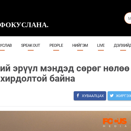
ФОКУСЛАНА.
УСЛАВ
SPEAK OUT
PEOPLE
НИЙГЭМ
LIVE
ДЭЛХИЙ
ий эрүүл мэндэд сөрөг нөлөө
охирдолтой байна
ХУВААЛЦАХ
ЖИРГЭ