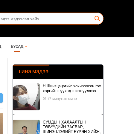
Д
БУСАД
ШИНЭ МЭДЭЭ
Н.Шинэцэцэгийг хохироосон гэх
хэргийг шүүхэд шилжүүлжээ
Х
17 минутын өмнө
СУМДЫН ХАЛААЛТЫН
ТӨВҮҮДИЙН ЗАСВАР,
ШИНЭЧЛЭЛИЙГ БҮРЭН ХИЙЖ,