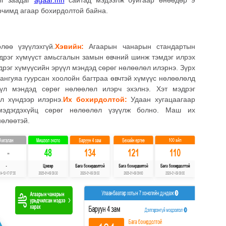
йг заадаг
agaar.mn
сайтад мэдээлж буйгаар өнөөдөр 9
рчимд агаар бохирдолтой байна.
өө үзүүлэхгүй.
Хэвийн:
Агаарын чанарын стандартын
эдрэг хүмүүст амьсгалын замын өвчний шинж тэмдэг илрэх
дрэг хүмүүсийн эрүүл мэндэд сөрөг нөлөөлөл илэрнэ. Зүрх
лангуяа гуурсан хоолойн багтраа өвчтэй хүмүүс нөлөөлөлд
л мэндэд сөрөг нөлөөлөл илэрч эхэлнэ. Хэт мэдрэг
л хүндээр илэрнэ.
Их бохирдолтой:
Удаан хугацаагаар
мэдэгдэхүйц сөрөг нөлөөлөл үзүүлж болно. Маш их
нөлөөтэй.