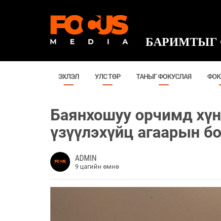
БАРИМТЫГ 
ЭХЛЭЛ
УЛС ТӨР
ТАНЫГ ФОКУСЛАЯ
ФОК
Баянхошуу орчимд хүн
үзүүлэхүйц агаарын б
ADMIN
9 цагийн өмнө