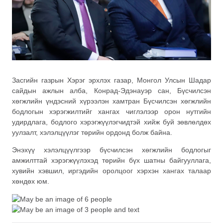
Засгийн газрын Хэрэг эрхлэх газар, Монгол Улсын Шадар
сайдын ажлын алба, Конрад-Эдэнауэр сан, Бүсчилсэн
хөгжлийн үндэсний хүрээлэн хамтран Бүсчилсэн хөгжлийн
бодлогын хэрэгжилтийг хангах чиглэлээр орон нутгийн
удирдлага, бодлого хэрэгжүүлэгчидтэй хийж буй зөвлөлдөх
уулзалт, хэлэлцүүлэг төрийн ордонд болж байна.
Энэхүү хэлэлцүүлгээр бүсчилсэн хөгжлийн бодлогыг
амжилттай хэрэгжүүлэхэд төрийн бүх шатны байгууллага,
хувийн хэвшил, иргэдийн оролцоог хэрхэн хангах талаар
хөндөх юм.