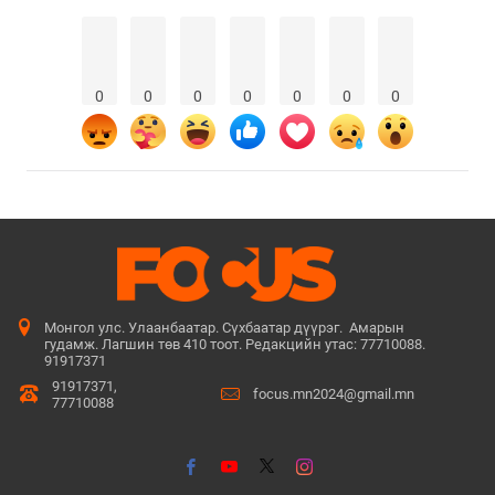
0
0
0
0
0
0
0
Монгол улс. Улаанбаатар. Сүхбаатар дүүрэг. Амарын
гудамж. Лагшин төв 410 тоот. Редакцийн утас: 77710088.
91917371
91917371,
focus.mn2024@gmail.mn
77710088