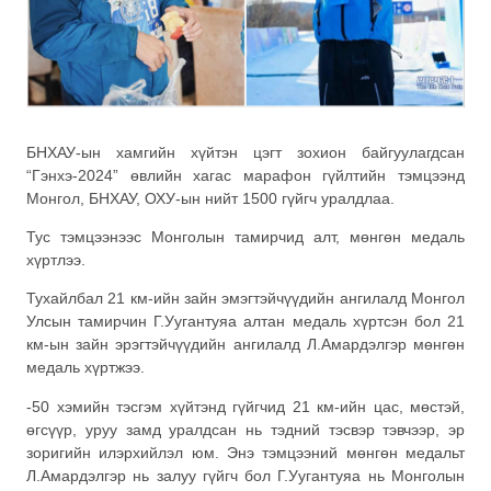
БНХАУ-ын хамгийн хүйтэн цэгт зохион байгуулагдсан
“Гэнхэ-2024” өвлийн хагас марафон гүйлтийн тэмцээнд
Монгол, БНХАУ, ОХУ-ын нийт 1500 гүйгч уралдлаа.
Тус тэмцээнээс Монголын тамирчид алт, мөнгөн медаль
хүртлээ.
Тухайлбал 21 км-ийн зайн эмэгтэйчүүдийн ангилалд Монгол
Улсын тамирчин Г.Уугантуяа алтан медаль хүртсэн бол 21
км-ын зайн эрэгтэйчүүдийн ангилалд Л.Амардэлгэр мөнгөн
медаль хүртжээ.
-50 хэмийн тэсгэм хүйтэнд гүйгчид 21 км-ийн цас, мөстэй,
өгсүүр, уруу замд уралдсан нь тэдний тэсвэр тэвчээр, эр
зоригийн илэрхийлэл юм. Энэ тэмцээний мөнгөн медальт
Л.Амардэлгэр нь залуу гүйгч бол Г.Уугантуяа нь Монголын