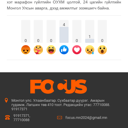
хэт марафон гүйлтийн ОУХМ цолтой, 24 цагийн гүйлтийн
Монгол Улсын аварга, дээд амжилтыг эзэмшигч байна.
4
1
0
0
0
0
0
Монгол улс. Улаанбаатар. Сүхбаатар дүүрэг. Амарын
гудамж. Лагшин төв 410 тоот. Редакцийн утас: 77710088.
91917371
91917371,
focus.mn2024@gmail.mn
77710088