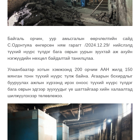
Байгаль орчин, уур амьсгалын өөрчлөлтийн сайд
С.Одонтуяа өнгөрсөн ням гарагт /2024.12.29/ нийслэлд
түүхий нүүрс түлдэг бага оврын уурын зуухтай аж ахуйн
нэгжүүдийн нөхцөл байдалтай танилцлаа.
Улаанбаатар хотын хэмжээнд 200 орчим ААН жилд 150
мянган тонн түүхий нүүрс түлж байна. Агаарын бохирдлыг
бууруулах ажлын хүрээнд ирэх оноос түүхий нүүрс түлдэг
бага оврын эдгээр зуухуудыг үе шаттайгаар хийн халаалтад
шилжүүлэхээр төлөвлөжээ.