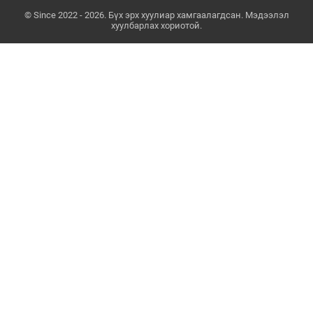
© Since 2022 - 2026. Бүх эрх хуулиар хамгаалагдсан. Мэдээлэл
хуулбарлах хориотой.