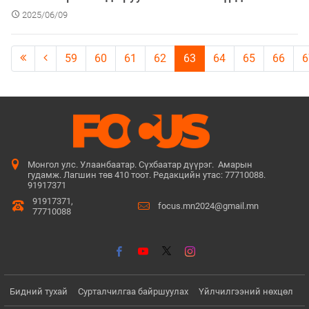
2025/06/09
59
60
61
62
63
64
65
66
6
Монгол улс. Улаанбаатар. Сүхбаатар дүүрэг. Амарын
гудамж. Лагшин төв 410 тоот. Редакцийн утас: 77710088.
91917371
91917371,
focus.mn2024@gmail.mn
77710088
Бидний тухай
Сурталчилгаа байршуулах
Үйлчилгээний нөхцөл