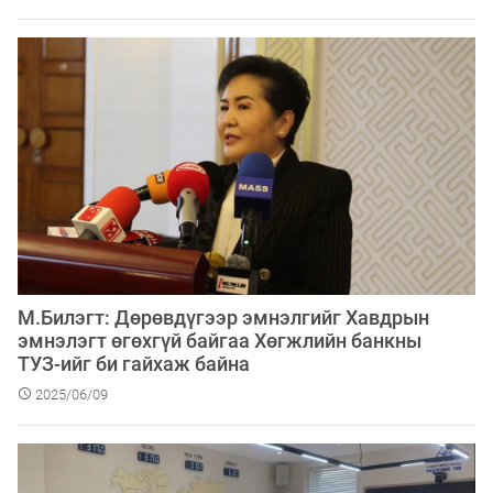
М.Билэгт: Дөрөвдүгээр эмнэлгийг Хавдрын
эмнэлэгт өгөхгүй байгаа Хөгжлийн банкны
ТУЗ-ийг би гайхаж байна
2025/06/09