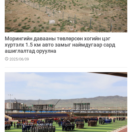
Морингийн давааны төвлөрсөн хогийн цэг
хүртэлх 1.5 км авто замыг наймдугаар сард
ашиглалтад оруулна
2025/06/09