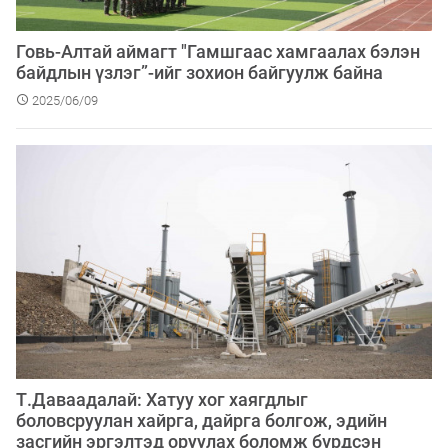
Говь-Алтай аймагт "Гамшгаас хамгаалах бэлэн
байдлын үзлэг”-ийг зохион байгуулж байна
2025/06/09
Т.Даваадалай: Хатуу хог хаягдлыг
боловсруулан хайрга, дайрга болгож, эдийн
засгийн эргэлтэд оруулах боломж бүрдсэн