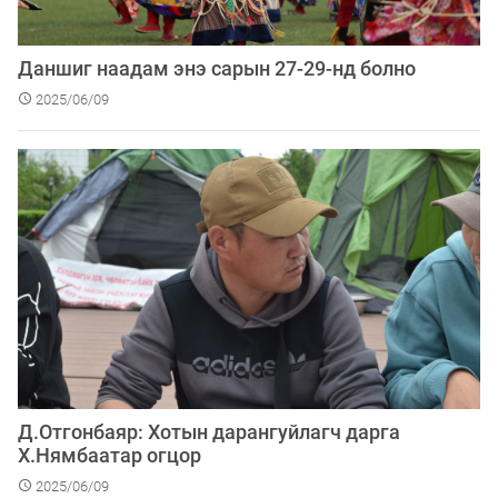
Даншиг наадам энэ сарын 27-29-нд болно
2025/06/09
Д.Отгонбаяр: Хотын дарангуйлагч дарга
Х.Нямбаатар огцор
2025/06/09