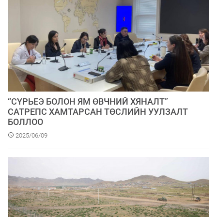
“СҮРЬЕЭ БОЛОН ЯМ ӨВЧНИЙ ХЯНАЛТ”
САТРЕПС ХАМТАРСАН ТӨСЛИЙН УУЛЗАЛТ
БОЛЛОО
2025/06/09