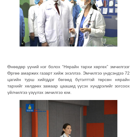
Өнөөдөр үүний нэг болох “Нярайн тархи хөргөх” эмчилгээг
Өргөө амаржих газарт хийж эхэллээ. Эмчилгээ үндсэндээ 72
цагийн турш хийгддэг бөгөөд бүтэлттэй төрсөн нярайн
тархийг хөлдөөх замаар цаашид үүсэх хүндрэлийг зогсоох
үйлчилгээ үзүүлэх эмчилгээ юм.