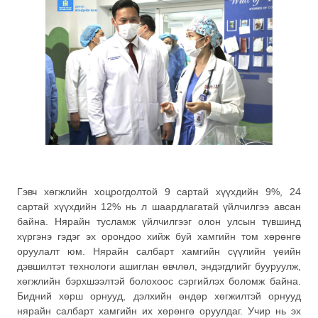
Гэвч хөгжлийн хоцрогдолтой 9 сартай хүүхдийн 9%, 24
сартай хүүхдийн 12% нь л шаардлагатай үйлчилгээ авсан
байна. Нярайн тусламж үйлчилгээг олон улсын түвшинд
хүргэнэ гэдэг эх орондоо хийж буй хамгийн том хөрөнгө
оруулалт юм. Нярайн салбарт хамгийн сүүлийн үеийн
дэвшилтэт технологи ашиглан өвчлөл, эндэгдлийг бууруулж,
хөгжлийн бэрхшээлтэй болохоос сэргийлэх боломж байна.
Бидний хөрш орнууд, дэлхийн өндөр хөгжилтэй орнууд
нярайн салбарт хамгийн их хөрөнгө оруулдаг. Учир нь эх