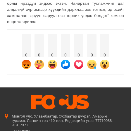
орны ирээдүй эндээс эхтэй. Чанартай тусламжийг цаг
алдалгүй хүргэснээр хүүхдийн дархлаа зөв тогтож, эд эсийг
хамгаалан, эрүүл саруул өсч торних үндэс болдог” хэмээн
онцолж ярилаа.
0
0
0
0
0
0
0
Монгол улс. Улаанбаатар. Сүхбаатар дүүрэг. Амарын
гудамж. Лагшин төв 410 тоот. Редакцийн утас: 77710088.
91917371