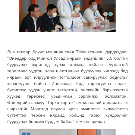
Энэ талаар Эрүүл мэндийн сайд Т.Мөнхсайхан дурдахдаа:
“Өнөөдөр бид Монгол Улсад нярайн эндэгдлийг 5,5 болгон
бууруулах зорилгод хүрэх алхмаа хийлээ. Бүтэлттэй
төрөлтөөс үүдсэн олон шалтгааныг бууруулах чиглэлд бид
нярайн эрт илрүүлгийн тогтолцоог сайжруулах бодлогыг
хэрэгжүүлж байна. Ингэснээр бид төрөнгүүтээ эндэх,
бүтэлтээс үүдэн уналт таталттай, хөгжлийн бэрхшээлтэй
хүүхэд төрөхөөс урьдчилан сэргийлэх боломжтой.
Өнөөдрийн энэхүү “Тархи хөргөх” эмчилгээний аппаратыг 5
ширхэгийг Монголд оруулж ирэн эмчилгээг эхлүүлснээр
бүтэлттэй төрсөн нярайд хойшид гарах хүндрэлийг
бууруулах боломж бүрдэж байна” хэмээн ярилаа.