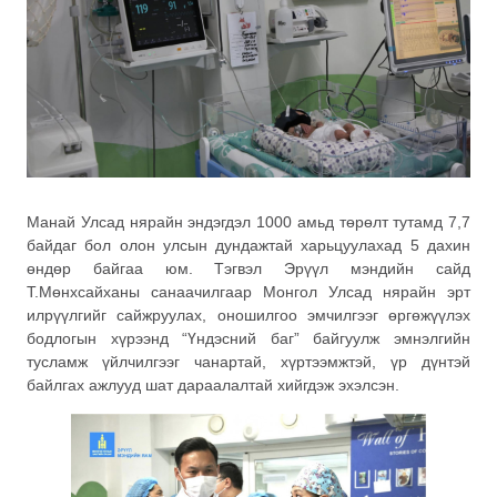
Манай Улсад нярайн эндэгдэл 1000 амьд төрөлт
тутамд 7,7
байдаг бол олон улсын дундажтай харьцуулахад 5 дахин
өндөр байгаа юм. Тэгвэл Эрүүл мэндийн сайд
Т.Мөнхсайханы санаачилгаар Монгол Улсад нярайн эрт
илрүүлгийг сайжруулах, оношилгоо эмчилгээг өргөжүүлэх
бодлогын хүрээнд “Үндэсний баг” байгуулж эмнэлгийн
тусламж үйлчилгээг чанартай, хүртээмжтэй, үр дүнтэй
байлгах ажлууд шат дараалалтай хийгдэж эхэлсэн.