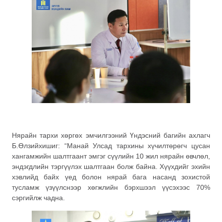
Нярайн тархи хөргөх эмчилгээний Үндэсний багийн ахлагч
Б.Өлзийхишиг: “Манай Улсад тархины хүчилтөрөгч цусан
хангамжийн шалтгаант эмгэг сүүлийн 10 жил нярайн өвчлөл,
эндэгдлийн тэргүүлэх шалтгаан болж байна. Хүүхдийг эхийн
хэвлийд байх үед болон нярай бага насанд зохистой
тусламж үзүүлснээр хөгжлийн бэрхшээл үүсэхээс 70%
сэргийлж чадна.