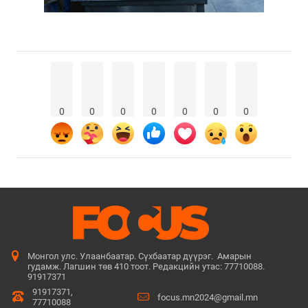
0
0
0
0
0
0
0
Монгол улс. Улаанбаатар. Сүхбаатар дүүрэг. Амарын
гудамж. Лагшин төв 410 тоот. Редакцийн утас: 77710088.
91917371
91917371,
focus.mn2024@gmail.mn
77710088