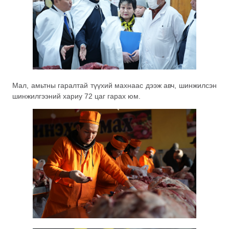
Мал, амьтны гаралтай түүхий махнаас дээж авч, шинжилсэн
шинжилгээний хариу 72 цаг гарах юм.