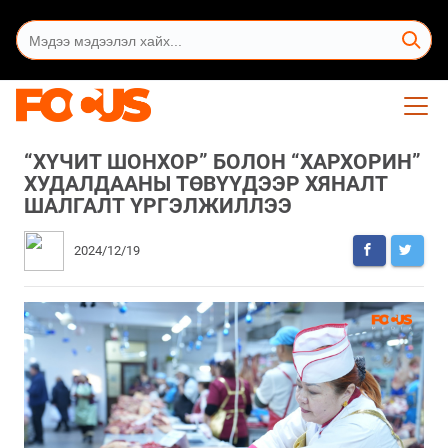
“ХҮЧИТ ШОНХОР” БОЛОН “ХАРХОРИН”
ХУДАЛДААНЫ ТӨВҮҮДЭЭР ХЯНАЛТ
ШАЛГАЛТ ҮРГЭЛЖИЛЛЭЭ
2024/12/19