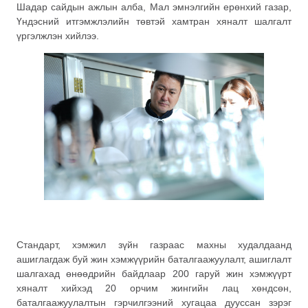
Шадар сайдын ажлын алба, Мал эмнэлгийн ерөнхий газар,
Үндэсний итгэмжлэлийн төвтэй хамтран хяналт шалгалт
үргэлжлэн хийлээ.
Стандарт, хэмжил зүйн газраас махны худалдаанд
ашиглагдаж буй жин хэмжүүрийн баталгаажуулалт, ашиглалт
шалгахад өнөөдрийн байдлаар 200 гаруй жин хэмжүүрт
хяналт хийхэд 20 орчим жингийн лац хөндсөн,
баталгаажуулалтын гэрчилгээний хугацаа дууссан зэрэг