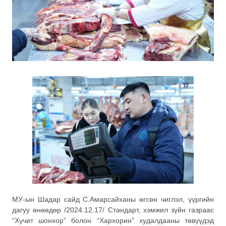
МУ-ын Шадар сайд С.Амарсайханы өгсөн чиглэл, үүргийн
дагуу өнөөдөр /2024.12.17/ Стандарт, хэмжил зүйн газраас
“Хүчит шонхор” болон “Хархорин” худалдааны төвүүдэд