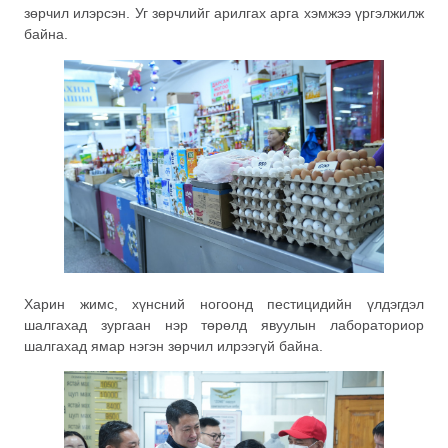
зөрчил илэрсэн. Уг зөрчлийг арилгах арга хэмжээ үргэлжилж
байна.
Харин жимс, хүнсний ногоонд пестицидийн үлдэгдэл
шалгахад зургаан нэр төрөлд явуулын лабораториор
шалгахад ямар нэгэн зөрчил илрээгүй байна.