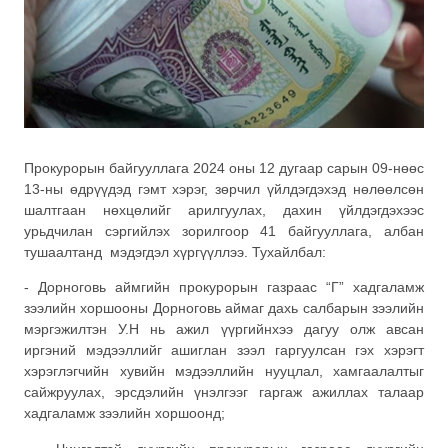
Прокурорын байгууллага 2024 оны 12 дугаар сарын 09-нөөс
13-ны өдрүүдэд гэмт хэрэг, зөрчил үйлдэгдэхэд нөлөөлсөн
шалтгаан нөхцөлийг арилгуулах, дахин үйлдэгдэхээс
урьдчилан сэргийлэх зорилгоор 41 байгууллага, албан
тушаалтанд мэдэгдэл хүргүүллээ. Тухайлбал:
- Дорноговь аймгийн прокурорын газраас “Г” хадгаламж
зээлийн хоршооны Дорноговь аймаг дахь салбарын зээлийн
мэргэжилтэн У.Н нь ажил үүргийнхээ дагуу олж авсан
иргэний мэдээллийг ашиглан зээл гаргуулсан гэх хэрэгт
хэрэглэгчийн хувийн мэдээллийн нууцлал, хамгаалалтыг
сайжруулах, эрсдэлийн үнэлгээг гаргаж ажиллах талаар
хадгаламж зээлийн хоршоонд;