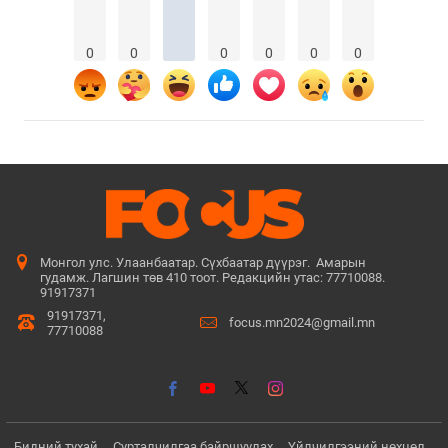
0
0
0
0
0
0
Монгол улс. Улаанбаатар. Сүхбаатар дүүрэг. Амарын
гудамж. Лагшин төв 410 тоот. Редакцийн утас: 77710088.
91917371
91917371,
focus.mn2024@gmail.mn
77710088
Бидний тухай
Сурталчилгаа байршуулах
Үйлчилгээний нөхцөл