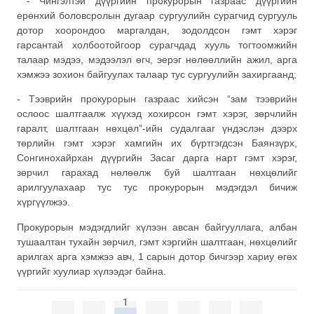
- Чингэлтэй дүүргийн прокурорын газраас дүүргийн
ерөнхий боловсролын дугаар сургуулийн сурагчид сургууль
дотор хоорондоо маргалдан, зодолдсон гэмт хэрэг
гарсантай холбоотойгоор сурагчдад хууль тогтоомжийн
талаар мэдээ, мэдээлэл өгч, эерэг нөлөөллийн ажил, арга
хэмжээ зохион байгуулах талаар тус сургуулийн захиргаанд;
- Тээврийн прокурорын газраас хийсэн “зам тээврийн
ослоос шалтгаалж хүүхэд хохирсон гэмт хэрэг, зөрчлийн
гаралт, шалтгаан нөхцөл”-ийн судалгааг үндэслэн дээрх
төрлийн гэмт хэрэг хамгийн их бүртгэгдсэн Баянзүрх,
Сонгинохайрхан дүүргийн Засаг дарга нарт гэмт хэрэг,
зөрчил гарахад нөлөөлж буй шалтгаан нөхцөлийг
арилгуулахаар тус тус прокурорын мэдэгдэл бичиж
хүргүүлжээ.
Прокурорын мэдэгдлийг хүлээн авсан байгууллага, албан
тушаалтан тухайн зөрчил, гэмт хэргийн шалтгаан, нөхцөлийг
арилгах арга хэмжээ авч, 1 сарын дотор бичгээр хариу өгөх
үүргийг хуулиар хүлээдэг байна.
1