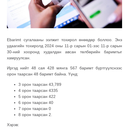
Ebarimt сугалааны ээлжит тохирол өнөөдөр боллоо. Энэ
удаагийн тохиролд 2024 оны 11-р сарын 01-ээс 11-р сарын
30-ний хооронд худалдан авсан төлбөрийн баримтыг
хамруулсан.
Иргэд нийт 48 сая 428 мянга 567 баримт бүртгүүлснээс
орон таарсан 48 баримт байна. Үүнд:
3 орон таарсан 43,789
4 орон таарсан 4335
5 орон таарсан 422
6 орон таарсан 40
7 орон таарсан 0
8 орон таарсан 2.
Хэрэв: