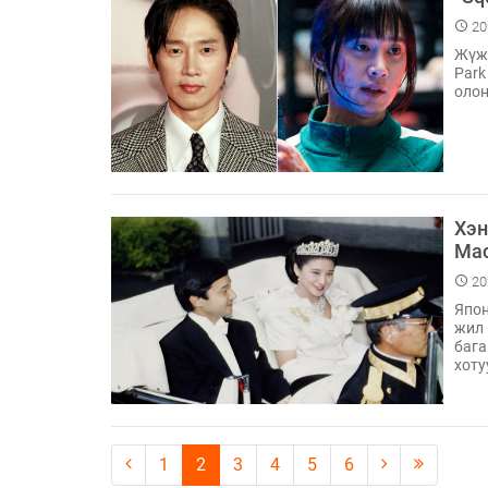
20
Жүжи
Park
олон
Хэн
Мас
20
Япон
жил 
бага
хоту
1
2
3
4
5
6