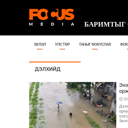
БАРИМТЫГ 
ЭХЛЭЛ
УЛС ТӨР
ТАНЫГ ФОКУСЛАЯ
ФОК
ДЭЛХИЙД
Энэ
ор
20
Дэлх
орну
үзэг
Энэт