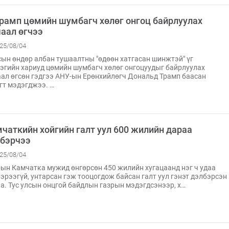
рамп цөмийн шумбагч хөлөг онгоц байрлуулах
аал өгчээ
25/08/04
ын өндөр албан тушаалтны "өдөөн хатгасан шинжтэй" үг
эгийн хариуд цөмийн шумбагч хөлөг онгоцуудыг байрлуулах
ал өгсөн гэдгээ АНУ-ын Ерөнхийлөгч Дональд Трамп баасан
гт мэдэгджээ. …
чаткийн хойгийн галт уул 600 жилийн дараа
бэрчээ
25/08/04
ын Камчатка мужид өнгөрсөн 450 жилийн хугацаанд нэг ч удаа
эрээгүй, унтарсан гэж тооцогдож байсан галт уул гэнэт дэлбэрсэн
а. Тус улсын онцгой байдлын газрын мэдэгдсэнээр, х…