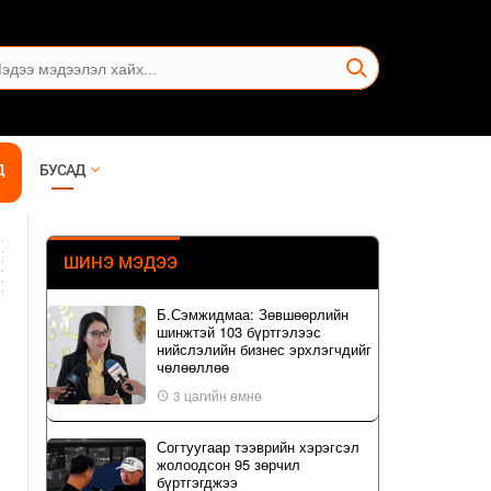
Д
БУСАД
ШИНЭ МЭДЭЭ
Б.Сэмжидмаа: Зөвшөөрлийн
шинжтэй 103 бүртгэлээс
нийслэлийн бизнес эрхлэгчдийг
чөлөөллөө
3 цагийн өмнө
Согтуугаар тээврийн хэрэгсэл
жолоодсон 95 зөрчил
бүртгэгджээ