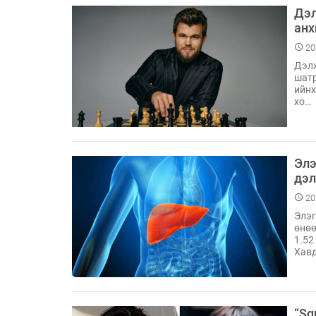
Дэл
анх
20
Дэлх
шатр
ийнх
хо…
Элэ
дэл
20
Элэг
өнөө
1.52
Хав
“Sq