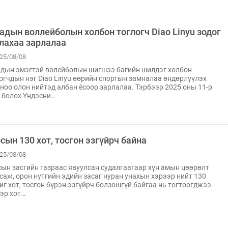
адын воллейболын холбон тоглогч Diao Linyu зодог
лахаа зарлалаа
25/08/08
дын эмэгтэй волейболын шигшээ багийн шилдэг холбон
огчдын нэг Diao Linyu өөрийн спортын замналаа өндөрлүүлэх
ноо олон нийтэд албан ёсоор зарлалаа. Тэрбээр 2025 оны 11-р
 болох Үндэсни…
сын 130 хот, тосгон эзгүйрч байна
25/08/08
ын засгийн газраас явуулсан судалгаагаар хүн амын цөөрөлт
саж, орон нутгийн эдийн засаг нуран унахын хэрээр нийт 130
г хот, тосгон бүрэн эзгүйрч болзошгүй байгаа нь тогтоогджээ.
эр хот…