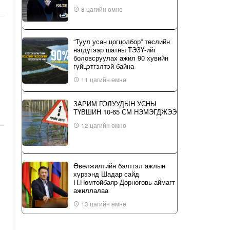
8 цагийн өмнө
“Туул усан цогцолбор” төслийн
нэгдүгээр шатны ТЭЗҮ-ийг
боловсруулах ажил 90 хувийн
гүйцэтгэлтэй байна
11 цагийн өмнө
ЗАРИМ ГОЛУУДЫН УСНЫ
ТҮВШИН 10-65 СМ НЭМЭГДЖЭЭ
12 цагийн өмнө
Өвөлжилтийн бэлтгэл ажлын
хүрээнд Шадар сайд
Н.Номтойбаяр Дорноговь аймагт
ажиллалаа
13 цагийн өмнө
ҮЙЛ ЯВДАЛ: Нийслэлийн ИТХ-