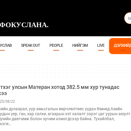
ФОКУСЛАНА.
УСЛАВ
SPEAK OUT
PEOPLE
НИЙГЭМ
LIVE
ДЭЛХИЙ
тхэг улсын Матеран хотод 382.5 мм хур тунадас
жээ
25/08/22
ийн дулаарал, уур амьсгалын өөрчлөлтөөс үүдэн Өмнөд Азийн
удын үер, ган, хар салхи, агаарын хэт халалт зэрэг цаг уурын аюулт
длийн давтамж болон эрчим нэмэгдсээр байна. Тухайлбал,
хэги…