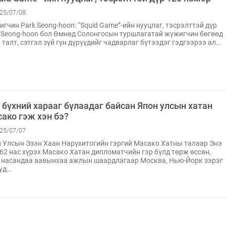
25/07/08
гчин Park Seong-hoon: “Squid Game”-ийн нууцлаг, тэсрэлттэй дүр
 Seong-hoon бол Өмнөд Солонгосын туршлагатай жүжигчин бөгөөд
 талт, сэтгэл зүй гүн дүрүүдийг чадварлаг бүтээдэг гэдгээрээ ал…
 бүхний харааг бүлаадаг байсан Япон улсын хатан
ако гэж хэн бэ?
25/07/07
 Улсын Эзэн Хаан Нарүхитогийн гэргий Масако Хатны талаар Энэ
62 нас хүрэх Масако Хатан дипломатчийн гэр бүлд төрж өссөн,
 насандаа аавынхаа ажлын шаардлагаар Москва, Нью-Йорк зэрэг
уд…