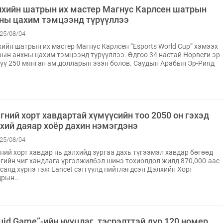
хийн шатрын их мастер Магнус Карлсен шатрын
ны цахим тэмцээнд түрүүллээ
25/08/04
ийн шатрын их мастер Магнус Карлсен “Esports World Cup” хэмээх
ын анхны цахим тэмцээнд түрүүллээ. Өдгөө 34 настай Норвеги эр
үү 250 мянган ам.долларын эзэн болов. Саудын Арабын Эр-Рияд
гний хорт хавдартай хүмүүсийн тоо 2050 он гэхэд
хий даяар хоёр дахин нэмэгдэнэ
25/08/04
ний хорт хавдар нь дэлхийд зургаа дахь түгээмэл хавдар бөгөөд
гийн чиг хандлага үргэлжилбэл шинэ тохиолдол жилд 870,000-аас
 саяд хүрнэ гэж Lancet сэтгүүлд нийтлэгдсэн Дэлхийн Хорт
дрын…
uid Game”-ийн нууцлаг, тэсрэлттэй дүр 120 номер