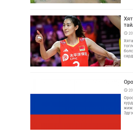
Хят
тай
20
Хята
тогл
болс
сард
Оро
20
Орос
хурд
жижи
Эдгэ