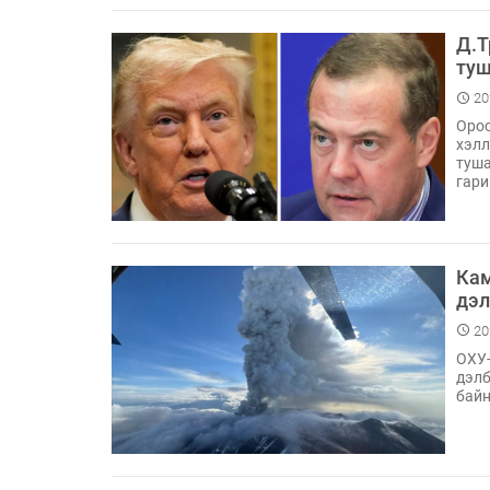
Д.Т
туш
20
Орос
хэлл
туша
гари
Кам
дэл
20
ОХУ-
дэлб
байн