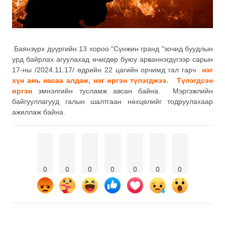
Баянзүрх дүүргийн 13 хороо "Сүнжин гранд "зочид буудлын
урд байрлах агуулахад өчигдөр буюу арваннэгдүгээр сарын
17-ны /2024.11.17/ өдрийн 22 цагийн орчимд гал гарч
нэг
хүн амь насаа алдаж, нэг иргэн түлэгджээ. Түлэгдсэн
иргэн
эмнэлгийн тусламж авсан байна. Мэргэжлийн
байгууллагууд галын шалтгаан нөхцөлийг тодруулахаар
ажиллаж байна.
0
0
0
0
0
0
0