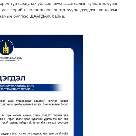
эрэлтгүй сахиулах үйлсэд шүүх засаглалын гүйцэтгэх үүрэг
, улс төрийн нөлөөллөөс ангид хууль дээдлэн хандахыг
 намын бүлгээс ШААРДАЖ байна.