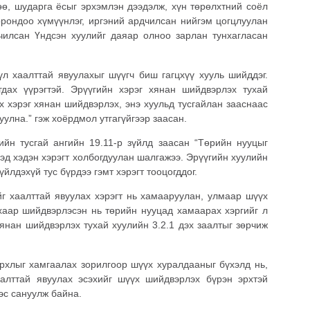
өө, шударга ёсыг эрхэмлэн дээдэлж, хүн төрөлхтний соёл
орондоо хүмүүнлэг, иргэний ардчилсан нийгэм цогцлуулан
чилсан Үндсэн хуулийг даяар олноо зарлан тунхагласан
үл хаалттай явуулахыг шүүгч биш гагцхүү хууль шийддэг.
гдах үүрэгтэй. Эрүүгийн хэрэг хянан шийдвэрлэх тухай
х хэрэг хянан шийдвэрлэх, энэ хуульд тусгайлан зааснаас
уулна.” гэж хоёрдмол утгагүйгээр заасан.
ийн тусгай ангийн 19.11-р зүйлд заасан “Төрийн нууцыг
хэд хэдэн хэрэгт холбогдуулан шалгажээ. Эрүүгийн хуулийн
үйлдэхүй тус бүрдээ гэмт хэрэгт тооцогддог.
йг хаалттай явуулах хэрэгт нь хамааруулан, улмаар шүүх
хаар шийдвэрлэсэн нь төрийн нууцад хамаарах хэргийг л
хянан шийдвэрлэх тухай хуулийн 3.2.1 дэх заалтыг зөрчиж
ирхлыг хамгаалах зорилгоор шүүх хуралдааныг бүхэлд нь,
аалттай явуулах эсэхийг шүүх шийдвэрлэх бүрэн эрхтэй
эс сануулж байна.