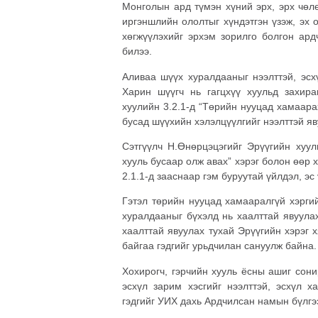
Монголын ард түмэн хүний эрх, эрх чөл
иргэншлийн ололтыг хүндэтгэн үзэж, эх 
хөгжүүлэхийг эрхэм зорилго болгон ард
билээ.
Аливаа шүүх хуралдааныг нээлттэй, эсх
Харин шүүгч нь гагцхүү хуульд захира
хуулийн 3.2.1-д “Төрийн нууцад хамаара
бусад шүүхийн хэлэлцүүлгийг нээлттэй яв
Сэтгүүлч Н.Өнөрцэцэгийг Эрүүгийн хуул
хууль бусаар олж авах” хэрэг болон өөр 
2.1.1-д зааснаар гэм буруутай үйлдэл, эс 
Гэтэл төрийн нууцад хамааралгүй хэрги
хуралдааныг бүхэлд нь хаалттай явуула
хаалттай явуулах тухай Эрүүгийн хэрэг 
байгаа гэдгийг урьдчилан сануулж байна.
Хохирогч, гэрчийн хууль ёсны ашиг сон
эсхүл зарим хэсгийг нээлттэй, эсхүл х
гэдгийг УИХ дахь Ардчилсан намын бүлгэ