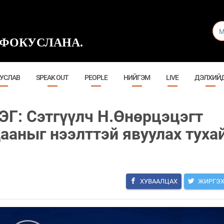
ФОКУСЛАНА.
УСЛАВ
SPEAK OUT
PEOPLE
НИЙГЭМ
LIVE
ДЭЛХИЙ
Г: Сэтгүүлч Н.Өнөрцэцэгт
ааныг нээлттэй явуулах туха
ХУВААЛЦАХ
ЖИРГЭ