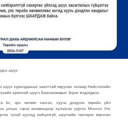
гдох шүүх
ох шүүх хуралдааныг хаалттай явуулах талаар Нийслэлийн
үүхийн ерөнхий шүүгч Баасанжавын Зориг мэдэгджээ.
га ёс, эрх чөлөөг хангах, хууль дээдлэх төрийн үйл
н улсын гэрээ конвенцоор хүлээсэн үүргээ Монгол Улс
рлэх тухай хуульд нийцээгүй, шүүгчийн тангараг зөрчсөн