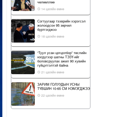
чөлөөллөө
14 цагийн өмнө
Согтуугаар тээврийн хэрэгсэл
жолоодсон 95 зөрчил
бүртгэгджээ
18 цагийн өмнө
“Туул усан цогцолбор” төслийн
нэгдүгээр шатны ТЭЗҮ-ийг
боловсруулах ажил 90 хувийн
гүйцэтгэлтэй байна
21 цагийн өмнө
ЗАРИМ ГОЛУУДЫН УСНЫ
ТҮВШИН 10-65 СМ НЭМЭГДЖЭЭ
22 цагийн өмнө
Өвөлжилтийн бэлтгэл ажлын