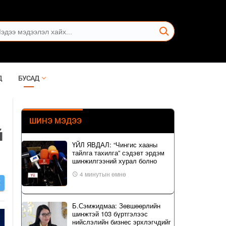
Д
БУСАД
ШИНЭ МЭДЭЭ
й
ҮЙЛ ЯВДАЛ: “Чингис хааны
тайлга тахилга” сэдэвт эрдэм
шинжилгээний хурал болно
4 минутын өмнө
Х
Б.Сэмжидмаа: Зөвшөөрлийн
шинжтэй 103 бүртгэлээс
нийслэлийн бизнес эрхлэгчдийг