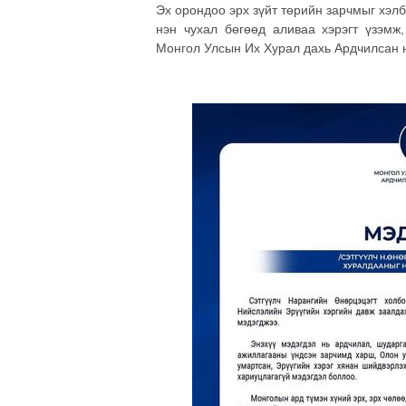
Эх орондоо эрх зүйт төрийн зарчмыг хэлб
нэн чухал бөгөөд аливаа хэрэгт үзэмж
Монгол Улсын Их Хурал дахь Ардчилсан