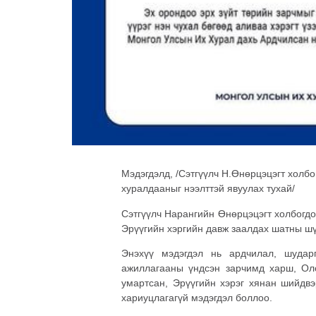
Мэдэгдэлд, /Сэтгүүлч Н.Өнөрцэцэгт холбо
хуралдааныг нээлттэй явуулах тухай/
Сэтгүүлч Нарангийн Өнөрцэцэгт холбогд
Эрүүгийн хэргийн давж заалдах шатны ш
Энэхүү мэдэгдэл нь ардчилал, шудар
ажиллагааны үндсэн зарчимд харш, Оло
умартсан, Эрүүгийн хэрэг хянан шийдвэ
хариуцлагагүй мэдэгдэл боллоо.