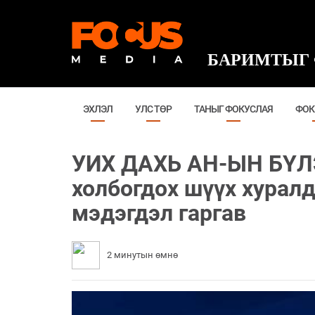
БАРИМТЫГ 
ЭХЛЭЛ
УЛС ТӨР
ТАНЫГ ФОКУСЛАЯ
ФОК
УИХ ДАХЬ АН-ЫН БҮЛЭ
холбогдох шүүх хуралд
мэдэгдэл гаргав
2 минутын өмнө