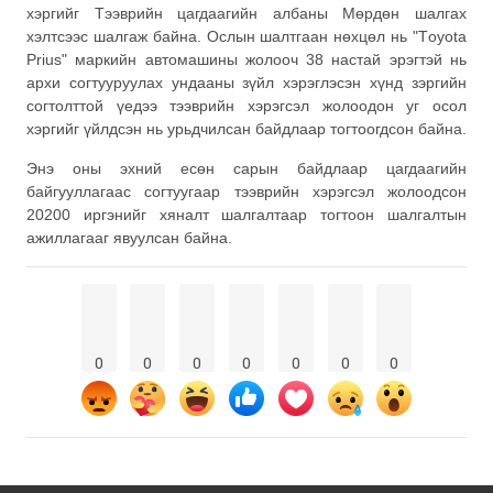
хэргийг Тээврийн цагдаагийн албаны Мөрдөн шалгах
хэлтсээс шалгаж байна. Ослын шалтгаан нөхцөл нь "Тoyota
Prius" маркийн автомашины жолооч 38 настай эрэгтэй нь
архи согтууруулах ундааны зүйл хэрэглэсэн хүнд зэргийн
согтолттой үедээ тээврийн хэрэгсэл жолоодон уг осол
хэргийг үйлдсэн нь урьдчилсан байдлаар тогтоогдсон байна.
Энэ оны эхний есөн сарын байдлаар цагдаагийн
байгууллагаас согтуугаар тээврийн хэрэгсэл жолоодсон
20200 иргэнийг хяналт шалгалтаар тогтоон шалгалтын
ажиллагааг явуулсан байна.
0
0
0
0
0
0
0