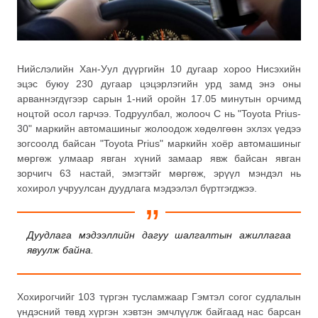
Нийслэлийн Хан-Уул дүүргийн 10 дугаар хороо Нисэхийн
эцэс буюу 230 дугаар цэцэрлэгийн урд замд энэ оны
арваннэгдүгээр сарын 1-ний оройн 17.05 минутын орчимд
ноцтой осол гарчээ. Тодруулбал, жолооч С нь "Toyota Prius-
30" маркийн автомашиныг жолоодож хөдөлгөөн эхлэх үедээ
зогсоолд байсан "Toyota Prius" маркийн хоёр автомашиныг
мөргөж улмаар явган хүний замаар явж байсан явган
зорчигч 63 настай, эмэгтэйг мөргөж, эрүүл мэндэл нь
хохирол учруулсан дуудлага мэдээлэл бүртгэгджээ.
Дуудлага мэдээллийн дагуу шалгалтын ажиллагаа
явуулж байна.
Хохирогчийг 103 түргэн тусламжаар Гэмтэл согог судлалын
үндэсний төвд хүргэн хэвтэн эмчлүүлж байгаад нас барсан