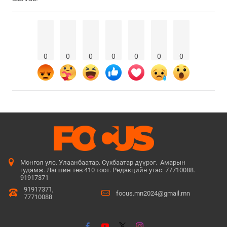
0
0
0
0
0
0
0
Монгол улс. Улаанбаатар. Сүхбаатар дүүрэг. Амарын
гудамж. Лагшин төв 410 тоот. Редакцийн утас: 77710088.
91917371
91917371,
focus.mn2024@gmail.mn
77710088