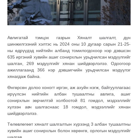
Авлигатай тэмцэх газрын Хяналт шалгалт, дүн
шинжилгээний хэлтэс нь 2024 оны 10 дугаар сарын 21-25-
ны өдрүүдэд нийтийн албанд томилогдохоор нэр дэвшсэн
635 иргэний хувийн ашиг сонирхлын урьдчилсан мэдүүлгийг
шалган, 269 мэдүүлгийг хянан шийдвэрлэлээ. Одоогоор
ажиллагаанд 366 нэр дэвшигчийн урьдчилсан мэдүүлэг
хянагдаж байна.
Өнгөрсөн долоо хоногт иргэн, аж ахуйн нэгж, байгууллагаас
ирүүлсэн нийтийн албан тушаалтны авлига, ашиг
сонирхлын зөрчилтэй холбоотой 81 гомдол, мэдээллийг
хүлээн авч шалгаснаас 18 гомдол, мэдээллийг хянан
шийдвэрлэлээ.
Төлөвлөгөөт хяналт шалгалтын хүрээнд 3 албан тушаалтны
хувийн ашиг сонирхлын болон хөрөнгө, орлогын мэдүүлгийг
шалгав.