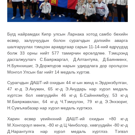
Бүгд найрамдах Кипр улсын Ларнака хотод самбо бөхийн
өсвөр, залуучуудын болон сурагчдын дэлхийн аварга
шалгаруулах тэмцээн аравдугаар сарын 11-14-ний өдрүүдэд
болж 33 орны нийт 577 тамирчин өрсөлдлөө. Тэмцээнд
дасгалжуулагч С.Баяржаргал, Д.Алтантуяа, Д.Баянмөнх,
Н.Буянхишиг, Э.Доржпүрэв нарын удирдлага дор оролцсон
Монгол Улсын баг нийт 14 медаль хүртэв.
Сурагчдын ДАШТ-ий охидын 44 кг-ын жинд н.Эрдэнэбулган,
47 кг-д Э.Анужин, 65 кг-д Э.Анударь нар хүрэл медаль
хүртсэн бол хөвгүүдийн 46 кг-д Б.Сайннямбуу, 53 кг-д
М.Баяржавхлан, 64 кг-д Ч.Тэмүүлэн, 79 кг-д Э.Энхзориг,
Н.Сумъяабазар нар хүрэл медаль хүртжээ.
Харин өсвөр үеийнхний ДАШТ-ий охидын +80 кг-д
М.Хонгорзул мөнгө, -80 кг-д Ц.Чинболор, хөвгүүдийн -80 кг-д
Д.Нарантулга нар хүрэл медаль хүртлээ. Тэгвэл