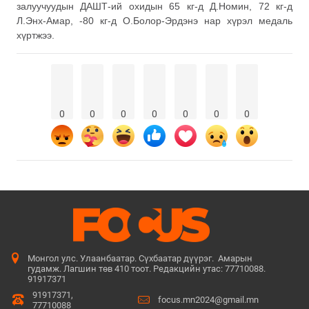
залуучуудын ДАШТ-ий охидын 65 кг-д Д.Номин, 72 кг-д
Л.Энх-Амар, -80 кг-д О.Болор-Эрдэнэ нар хүрэл медаль
хүртжээ.
0
0
0
0
0
0
0
Монгол улс. Улаанбаатар. Сүхбаатар дүүрэг. Амарын
гудамж. Лагшин төв 410 тоот. Редакцийн утас: 77710088.
91917371
91917371,
focus.mn2024@gmail.mn
77710088