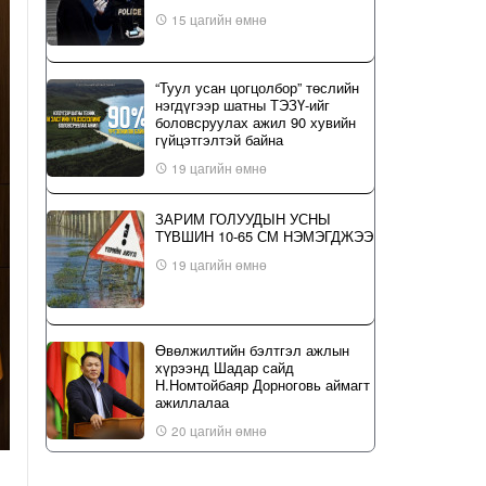
15 цагийн өмнө
“Туул усан цогцолбор” төслийн
нэгдүгээр шатны ТЭЗҮ-ийг
боловсруулах ажил 90 хувийн
гүйцэтгэлтэй байна
19 цагийн өмнө
ЗАРИМ ГОЛУУДЫН УСНЫ
ТҮВШИН 10-65 СМ НЭМЭГДЖЭЭ
19 цагийн өмнө
Өвөлжилтийн бэлтгэл ажлын
хүрээнд Шадар сайд
Н.Номтойбаяр Дорноговь аймагт
ажиллалаа
20 цагийн өмнө
ҮЙЛ ЯВДАЛ: Нийслэлийн ИТХ-