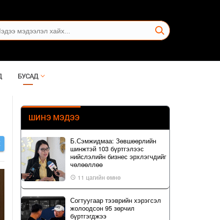
Д
БУСАД
ШИНЭ МЭДЭЭ
Б.Сэмжидмаа: Зөвшөөрлийн
Х
шинжтэй 103 бүртгэлээс
нийслэлийн бизнес эрхлэгчдийг
чөлөөллөө
11 цагийн өмнө
Согтуугаар тээврийн хэрэгсэл
жолоодсон 95 зөрчил
бүртгэгджээ