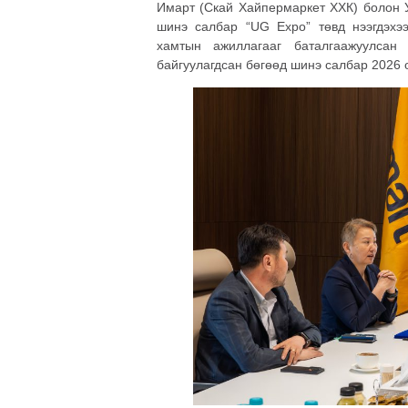
Имарт (Скай Хайпермаркет ХХК) болон 
шинэ салбар “UG Expo” төвд нээгдэхээ
хамтын ажиллагааг баталгаажуулсан
байгуулагдсан бөгөөд шинэ салбар 2026 