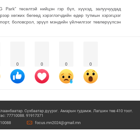
 Park” төсөлтэй нийцэн гэр бүл, хүүхэд, залуучуудад
бэрээр хөгжих бөгөөд хэрэглэгчдийн өдөр тутмын хэрэгцээг
спорт, боловсрол, эрүүл мэндийн үйлчилгээг төвлөрүүлсэн
0
0
0
0
Улаанбаатар. Сүхбаатар дүүрэг. Амарын гудамж. Лагшин төв 410 тоот.
ас: 77710088. 91917371
710088
focus.mn2024@gmail.mn