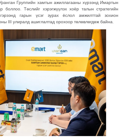
Уранган Группийн хамтын ажиллагааны хүрээнд Имартын
р боллоо. Төслийг хэрэгжүүлэх хоёр талын стратегийн
 гэрээнд гарын үсэг зурах ёслол амжилттай зохион
оны III улиралд ашиглалтад орохоор төлөвлөгдөж байна.