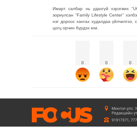
Имарт салбар нь удахгүй хэрэгжих “UG
зориулсан “Family Lifestyle Center” хэл
нэг дороос хангах худалдаа үйлчилгээ, 
цогц орчин бүрдэх юм.
0
0
0
Монгол улс. 
Редакцийн ут
91917371, 77