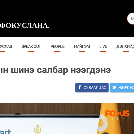
ФОКУСЛАНА.
УСЛАВ
SPEAK OUT
PEOPLE
НИЙГЭМ
LIVE
ДЭЛХИЙ
ын шинэ салбар нээгдэнэ
ХУВААЛЦАХ
ЖИРГЭ