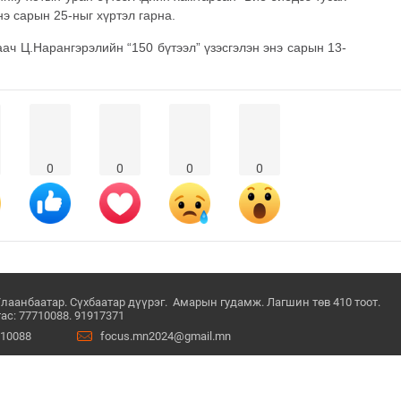
нэ сарын 25-ныг хүртэл гарна.
ч Ц.Нарангэрэлийн “150 бүтээл” үзэсгэлэн энэ сарын 13-
0
0
0
0
Улаанбаатар. Сүхбаатар дүүрэг. Амарын гудамж. Лагшин төв 410 тоот.
ас: 77710088. 91917371
710088
focus.mn2024@gmail.mn
ний нөхцөл
© Since 2022 - 2026. Бүх 