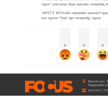
гэрэл” үзэсгэлэн Уран зургийн галерейд э
-МУСГЗ, МУЭ-ийн нэрэмжит шагналт зураа
ныг хүртэл “Hue” арт галерейд гарна.
0
0
0
Монгол улс. 
Редакцийн ут
91917371, 77
Бидний тухай
Сурталчилгаа байршуулах
Үйлчилгээ