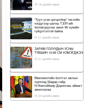
18 цагийн өмнө
“Туул усан цогцолбор” төслийн
нэгдүгээр шатны ТЭЗҮ-ийг
боловсруулах ажил 90 хувийн
гүйцэтгэлтэй байна
21 цагийн өмнө
ЗАРИМ ГОЛУУДЫН УСНЫ
ТҮВШИН 10-65 СМ НЭМЭГДЖЭЭ
21 цагийн өмнө
Өвөлжилтийн бэлтгэл ажлын
хүрээнд Шадар сайд
Н.Номтойбаяр Дорноговь аймагт
ажиллалаа
23 цагийн өмнө
ҮЙЛ ЯВДАЛ: Нийслэлийн ИТХ-