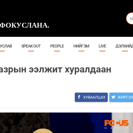
ФОКУСЛАНА.
УСЛАВ
SPEAK OUT
PEOPLE
НИЙГЭМ
LIVE
ДЭЛХИЙ
азрын ээлжит хуралдаан
ХУВААЛЦАХ
ЖИРГЭ