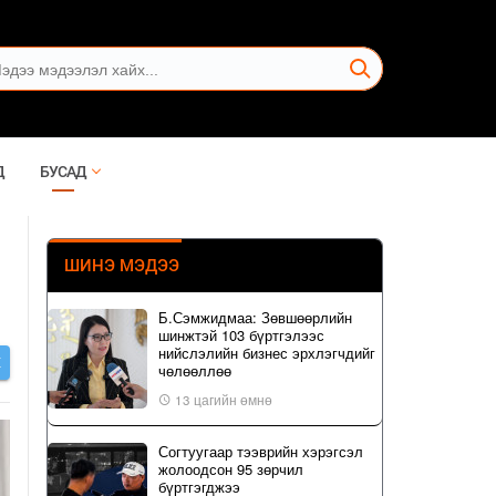
Д
БУСАД
ШИНЭ МЭДЭЭ
Б.Сэмжидмаа: Зөвшөөрлийн
шинжтэй 103 бүртгэлээс
нийслэлийн бизнес эрхлэгчдийг
Х
чөлөөллөө
13 цагийн өмнө
Согтуугаар тээврийн хэрэгсэл
жолоодсон 95 зөрчил
бүртгэгджээ