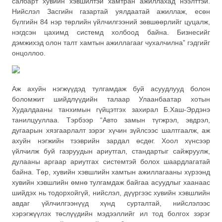
салбарт хувийн хэвшилтэй хамтран ажиллахад нээлттэй.
Нийслэл Засгийн газартай уялдаатай ажиллаж, есөн
бүлгийн 84 нэр төрлийн үйлчилгээний зөвшөөрлийг цуцалж,
нэгдсэн цахимд системд холбоод байна. Бизнесийг
дэмжихэд олон талт хамтын ажиллагааг чухалчилна” гэдгийг
онцоллоо.
Аж ахуйн нэгжүүдэд тулгамдаж буй асуудлууд болон
боломжит шийдлүүдийн талаар Улаанбаатар хотын
Худалдааны танхимын гүйцэтгэх захирал Б.Хаш-Эрдэнэ
танилцууллаа. Тэрбээр “Авто замын түгжрэл, эвдрэл,
дугаарын хязгаарлалт зэрэг хүчин зүйлсээс шалтгаалж, аж
ахуйн нэгжийн тээврийн зардал өсдөг. Хоол хүнсээр
үйлчилж буй газруудын ариутгал, стандартыг сайжруулж,
дулааны аргаар ариутгах системтэй болох шаардлагатай
байна. Төр, хувийн хэвшлийн хамтын ажиллагааны хүрээнд
хувийн хэвшлийн өмнө тулгамдаж байгаа асуудлыг хаанаас
шийдэх нь тодорхойгүй, нийслэл, дүүргээс хувийн хэвшлийн
авдаг үйлчилгээнүүд хүнд сурталтай, нийслэлээс
хэрэгжүүлэх төслүүдийн мэдээллийг ил тод болгох зэрэг