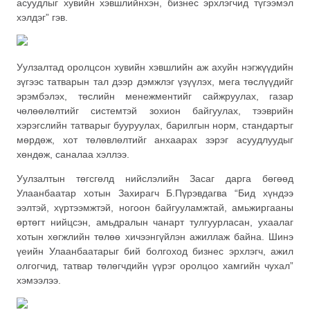
асуудлыг хувийн хэвшлийнхэн, бизнес эрхлэгчид түгээмэл
хэлдэг” гэв.
Уулзалтад оролцсон хувийн хэвшлийн аж ахуйн нэгжүүдийн
зүгээс татварын тал дээр дэмжлэг үзүүлэх, мега төслүүдийг
эрэмбэлэх, төслийн менежментийг сайжруулах, газар
чөлөөлөлтийг системтэй зохион байгуулах, тээврийн
хэрэгслийн татварыг бууруулах, барилгын норм, стандартыг
мөрдөж, хот төлөвлөлтийг анхаарах зэрэг асуудлуудыг
хөндөж, саналаа хэллээ.
Уулзалтын төгсгөлд нийслэлийн Засаг дарга бөгөөд
Улаанбаатар хотын Захирагч Б.Пүрэвдагва “Бид хүндээ
ээлтэй, хүртээмжтэй, ногоон байгууламжтай, амьжиргааны
өртөгт нийцсэн, амьдралын чанарт тулгуурласан, ухаалаг
хотын хөгжлийн төлөө хичээнгүйлэн ажиллаж байна. Шинэ
үеийн Улаанбаатарыг бий болгоход бизнес эрхлэгч, ажил
олгогчид, татвар төлөгчдийн үүрэг оролцоо хамгийн чухал”
хэмээлээ.