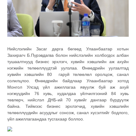
Нийслэлийн Засаг дарга бөгөөд Улаанбаатар хотын
Захирагч Б.Пүрэвдагва болон нийслэлийн холбогдох албан
тушаалтнууд бизнес эрхлэгч, хувийн хэвшлийн аж ахуйн
нэгжийн төлөөллүүдтэй уулзлаа. Өнөөдрийн уулзалтад
хувийн хэвшлийн 80 гаруй төлөөлөл оролцож, санал
солилцлоо. Өнөөдрийн байдлаар Улаанбаатар хотод
Монгол Улсад үйл ажиллагаа явуулж буй аж ахуй
нэгжүүдийн 76 хувь, худалдаа үйлчилгээний 84 хувь
төвлөрч, нийслэл ДНБ-ий 70 хувийг дангаар бүрдүүлж
байна. Тиймээс бизнес эрхлэгчид, хувийн хэвшлийн
төлөөллүүдийн асуудлыг сонсож, санал хүсэлтийг бодлого,
үйл ажиллагаандаа тусгахаар боллоо.