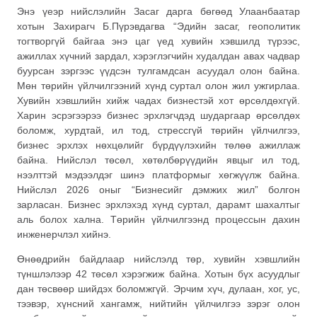
Энэ үеэр нийслэлийн Засаг дарга бөгөөд Улаанбаатар
хотын Захирагч Б.Пүрэвдагва “Эдийн засаг, геополитик
тогтворгүй байгаа энэ цаг үед хувийн хэвшилд түрээс,
ажиллах хүчний зардал, хэрэглэгчийн худалдан авах чадвар
буурсан зэргээс үүдсэн тулгамдсан асуудал олон байна.
Мөн төрийн үйлчилгээний хүнд суртал олон жил ужгирлаа.
Хувийн хэвшлийн хийж чадах бизнестэй хот өрсөлдөхгүй.
Харин эсрэгээрээ бизнес эрхлэгчдэд шударгаар өрсөлдөх
боломж, хурдтай, ил тод, стрессгүй төрийн үйлчилгээ,
бизнес эрхлэх нөхцөлийг бүрдүүлэхийн төлөө ажиллаж
байна. Нийслэл төсөл, хөтөлбөрүүдийн явцыг ил тод,
нээлттэй мэдээлдэг шинэ платформыг хөгжүүлж байна.
Нийслэл 2026 оныг “Бизнесийг дэмжих жил” болгон
зарласан. Бизнес эрхлэхэд хүнд суртал, дарамт шахалтыг
аль болох хална. Төрийн үйлчилгээнд процессын дахин
инженерчлэл хийнэ.
Өнөөдрийн байдлаар нийслэлд төр, хувийн хэвшлийн
түншлэлээр 42 төсөл хэрэгжиж байна. Хотын бүх асуудлыг
дан төсвөөр шийдэх боломжгүй. Эрчим хүч, дулаан, хог, ус,
тээвэр, хүнсний хангамж, нийтийн үйлчилгээ зэрэг олон