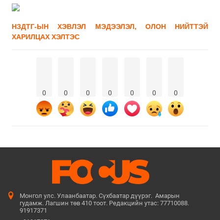
НЗДТГ-ЫН ХЭВЛЭЛ МЭДЭЭЛЭЛ, ОЛОН НИЙТТЭЙ
ХАРИЛЦАХ ХЭЛТЭС
0
0
0
0
0
0
0
Монгол улс. Улаанбаатар. Сүхбаатар дүүрэг. Амарын
гудамж. Лагшин төв 410 тоот. Редакцийн утас: 77710088.
91917371