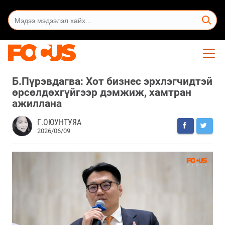
Б.Пүрэвдагва: Хот бизнес эрхлэгчидтэй
өрсөлдөхгүйгээр дэмжиж, хамтран
ажиллана
Г.ОЮУНТУЯА
2026/06/09