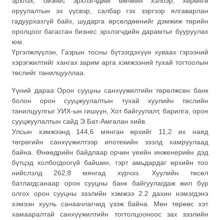
эрхлэх, бизнес эрхлэгчдийг өмчийн хэлбэр, хөрөнгө
оруулалтын эх үүсвэр, салбар гэх зэргээр ялгаварлан
гадуурхахгүй байх, шударга өрсөлдөөнийг дэмжиж төрийн
оролцоог багасган бизнес эрхлэгчдийн дарамтыг бууруулах
юм.
Үргэлжлүүлэн, Газрын тосны бүтээгдэхүүн хуваах гэрээний
хэрэгжилтийг хангах зарим арга хэмжээний тухай тогтоолын
төслийг танилцууллаа.
Үүний дараа Орон сууцны санхүүжилтийн төрөлжсөн банк
болон орон сууцжуулалтын тухай хуулийн төслийн
танилцуулгыг УИХ-ын гишүүн, Хот байгуулалт, барилга, орон
сууцжуулалтын сайд Э.Бат-Амгалан хийв.
Улсын хэмжээнд 144,6 мянган өрхийг 11,2 их наяд
төгрөгийн санхүүжилтээр ипотекийн зээлд хамруулаад
байна. Өнөөдрийн байдлаар орчин үеийн инженерийн дэд
бүтцэд холбогдоогүй байшин, гэрт амьдардаг өрхийн тоо
нийслэлд 262,8 мянгад хүрчээ. Хуулийн төсөл
батлагдсанаар орон сууцны банк байгуулагдаж жил бүр
олгох орон сууцны зээлийн хэмжээ 2.2 дахин нэмэгдэнэ
хэмээн хууль санаачлагчид үзэж байна. Мөн төрөөс хэт
хамааралтай санхүүжилтийн тогтолцооноос зах зээлийн