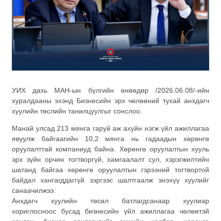
УИХ дахь МАН-ын бүлгийн өнөөдөр /2026.06.08/-ийн
хуралдааны эхэнд Бизнесийн эрх чөлөөний тухай анхдагч
хуулийн төслийн танилцуулгыг сонслоо.
Манай улсад 213 мянга гаруй аж ахуйн нэгж үйл ажиллагаа
явуулж байгаагийн 10,2 мянга нь гадаадын хөрөнгө
оруулалттай компаниуд байна. Хөрөнгө оруулалтын хууль
эрх зүйн орчин тогтворгүй, хамгаалалт сул, хэрэгжилтийн
шатанд байгаа хөрөнгө оруулалтын гэрээний тогтвортой
байдал хангагддаггүй зэргээс шалтгаалж энэхүү хуулийг
санаачилжээ.
Анхдагч хуулийн төсөл батлагдсанаар хуулиар
хориглосноос бусад бизнесийн үйл ажиллагаа чөлөөтэй