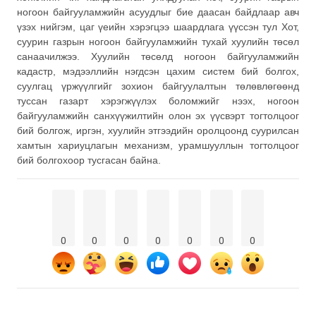
ногоон байгууламжийн асуудлыг бие даасан байдлаар авч
үзэх нийгэм, цаг үеийн хэрэгцээ шаардлага үүссэн тул Хот,
суурин газрын ногоон байгууламжийн тухай хуулийн төсөл
санаачилжээ. Хуулийн төсөлд ногоон байгууламжийн
кадастр, мэдээллийн нэгдсэн цахим систем бий болгох,
суулгац үржүүлгийг зохион байгуулалтын төлөвлөгөөнд
туссан газарт хэрэгжүүлэх боломжийг нээх, ногоон
байгууламжийн санхүүжилтийн олон эх үүсвэрт тогтолцоог
бий болгож, иргэн, хуулийн этгээдийн оролцоонд суурилсан
хамтын хариуцлагын механизм, урамшууллын тогтолцоог
бий болгохоор тусгасан байна.
0
0
0
0
0
0
0