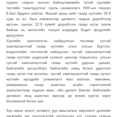
суурин газрын ногоон байгууламжийн тухай хуулийн
төслийн танилцуулгыг хууль санаачлагч УИХ-ын гишүүн
Б.Бат-Эрдэнэ хийлээ. Манай орны нийт газар нутгийн 76.8
хувь нь их, бага хэмжээгээр цөлжилт, газрын доройтолд
өртсөн, үүнээс 22.9 хувийг доройтсон газар нутаг эзэлж
байгаа нь экологийн тэнцэл алдагдах бодит эрсдэлийг
дагуулжээ.
Хуулийн шинэчилсэн найруулгын төслөөр тусгай
хамгаалалттай газар нутгийн олон улсын бүртгэл,
мэдээллийн системтэй нийцүүлэн тусгай хамгаалалттай
газар нутгийн үндэсний сүлжээг шинээр томьёолох, улсын
тусгай хамгаалалттай газар нутгийг дархан цаазат,
байгалийн цогцолборт, байгалийн нөөц болон дурсгалт
газар нутаг гэж ангилах, тусгай хамгаалалттай газар нутагт
нутгийн иргэдийн уламжлалт мал маллах, өвөлжөө,
хаваржааны газар ашиглах, ахуйн хэрэглээний
зориулалтаар хадлан авах, ойн дагалт баялаг, байгалийн
ургамал, мод ашиглах зэргээр үр өгөөж хүртэх зэрэг
боломжтой болох юм.
Хүн амын өсөлт, хотжилт, уур амьсгалын өөрчлөлт, дэлхийн
хөгжлийн чиг хандлагатай уялдуулан хот, суурин газрын