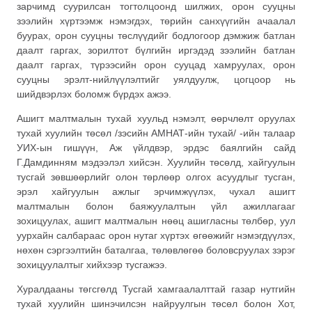
зарчимд суурилсан тогтолцоонд шилжих, орон сууцны
зээлийн хүртээмж нэмэгдэх, төрийн санхүүгийн ачаалал
буурах, орон сууцны төслүүдийг бодлогоор дэмжиж батлан
даалт гаргах, зорилтот бүлгийн иргэдэд зээлийн батлан
даалт гаргах, түрээсийн орон сууцад хамруулах, орон
сууцны эрэлт-нийлүүлэлтийг уялдуулж, цогцоор нь
шийдвэрлэх боломж бүрдэх ажээ.
Ашигт малтмалын тухай хуульд нэмэлт, өөрчлөлт оруулах
тухай хуулийн төсөл /зэсийн АМНАТ-ийн тухай/ -ийн талаар
УИХ-ын гишүүн, Аж үйлдвэр, эрдэс баялгийн сайд
Г.Дамдинням мэдээлэл хийсэн. Хуулийн төсөлд, хайгуулын
тусгай зөвшөөрлийг олон төрлөөр олгох асуудлыг тусган,
эрэл хайгуулын ажлыг эрчимжүүлэх, чухал ашигт
малтмалын болон баяжуулалтын үйл ажиллагааг
зохицуулах, ашигт малтмалын нөөц ашигласны төлбөр, уул
уурхайн салбараас орон нутаг хүртэх өгөөжийг нэмэгдүүлэх,
нөхөн сэргээлтийн баталгаа, төлөвлөгөө боловсруулах зэрэг
зохицуулалтыг хийхээр тусгажээ.
Хуралдааны төгсгөлд Тусгай хамгаалалттай газар нутгийн
тухай хуулийн шинэчилсэн найруулгын төсөл болон Хот,