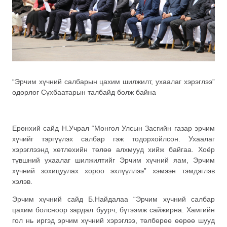
“Эрчим хүчний салбарын цахим шилжилт, ухаалаг хэрэглээ”
өдөрлөг Сүхбаатарын талбайд болж байна
Ерөнхий сайд Н.Учрал “Монгол Улсын Засгийн газар эрчим
хүчийг тэргүүлэх салбар гэж тодорхойлсон. Ухаалаг
хэрэглээнд хөтлөхийн төлөө алхмууд хийж байгаа. Хоёр
түвшний ухаалаг шилжилтийг Эрчим хүчний яам, Эрчим
хүчний зохицуулах хороо эхлүүллээ” хэмээн тэмдэглэв
хэлэв.
Эрчим хүчний сайд Б.Найдалаа “Эрчим хүчний салбар
цахим болсноор зардал буурч, бүтээмж сайжирна. Хамгийн
гол нь иргэд эрчим хүчний хэрэглээ, төлбөрөө өөрөө шууд