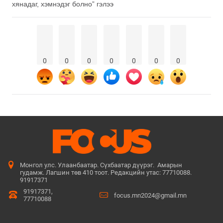
хянадаг, хэмнэдэг болно” гэлээ
0
0
0
0
0
0
0
Монгол улс. Улаанбаатар. Сүхбаатар дүүрэг. Амарын
гудамж. Лагшин төв 410 тоот. Редакцийн утас: 77710088.
91917371
91917371,
focus.mn2024@gmail.mn
77710088