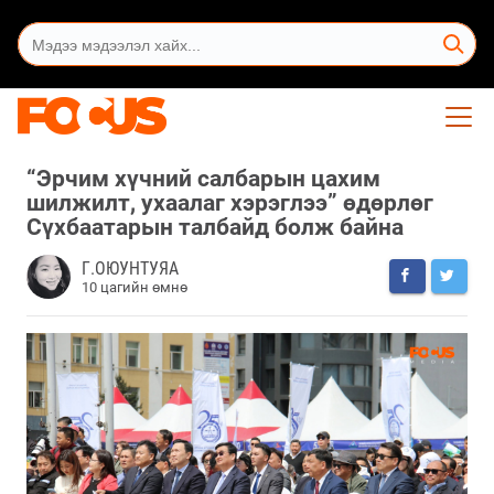
“Эрчим хүчний салбарын цахим
шилжилт, ухаалаг хэрэглээ” өдөрлөг
Сүхбаатарын талбайд болж байна
Г.ОЮУНТУЯА
10 цагийн өмнө