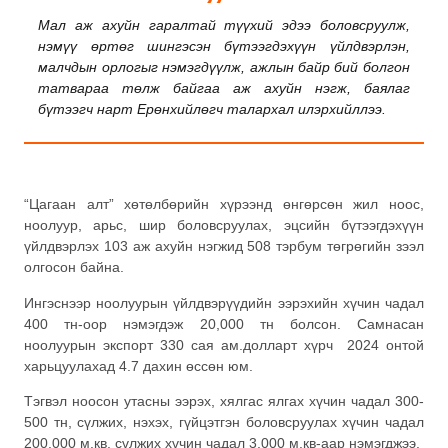
Мал аж ахуйн гаралтай түүхий эдээ боловсруулж,
нэмүү өртөг шингэсэн бүтээгдэхүүн үйлдвэрлэн,
малчдын орлогыг нэмэгдүүлж, ажлын байр бий болгон
татвараа төлж байгаа аж ахуйн нэгж, баялаг
бүтээгч нарт Ерөнхийлөгч талархал илэрхийллээ.
“Цагаан алт” хөтөлбөрийн хүрээнд өнгөрсөн жил ноос,
ноолуур, арьс, шир боловсруулах, эцсийн бүтээгдэхүүн
үйлдвэрлэх 103 аж ахуйн нэгжид 508 тэрбум төгрөгийн зээл
олгосон байна.
Ингэснээр ноолуурын үйлдвэрүүдийн ээрэхийн хүчин чадал
400 тн-оор нэмэгдэж 20,000 тн болсон. Самнасан
ноолуурын экспорт 330 сая ам.долларт хүрч 2024 онтой
харьцуулахад 4.7 дахин өссөн юм.
Тэгвэл ноосон утасны ээрэх, хялгас ялгах хүчин чадал 300-
500 тн, сүлжих, нэхэх, гүйцэтгэн боловсруулах хүчин чадал
200,000 м.кв, сүлжих хүчин чадал 3,000 м.кв-аар нэмэгджээ.