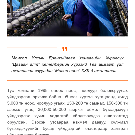
Монгол Улсын Ерөнхийлөгч Ухнаагийн Хүрэлсүх
“Цагаан алт” хөтөлбөрийн хүрээнд Төв аймагт үйл
ажиллагаа явуулдаг “Могол ноос” ХХК-д ажиллалаа.
Тус компани 1995 оноос ноос, ноолуур боловсруулах
үйлдвэрлэл эрхэлж байна. Өнөөг хүртэл хугацаанд жилд
5,000 тн ноос, ноолуур угаах, 150-200 тн самнах, 150-300 тн
ээрмэл утас, 30,000-50,000 ширхэг оёмол бүтээгдэхүүн
үйлдвэрлэх хүчин чадалтай үйлдвэрүүдээ ашиглалтад
оруулсан. Ээрсэн утсаараа нэхмэл даавуу, сүлжмэл
бүтээгдэхүүнийг бусад үйлдвэртэй кластераар хамтран
үйлдвэрлэдэг болжээ.