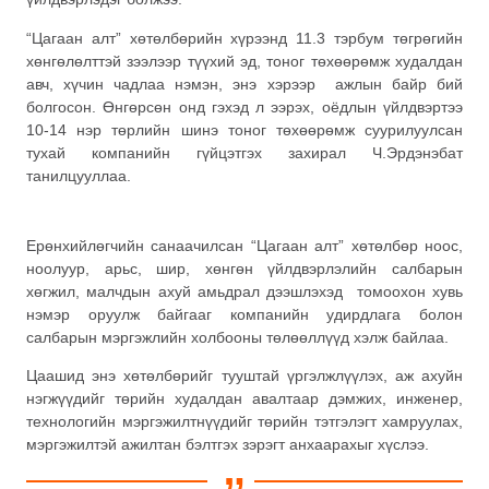
“Цагаан алт” хөтөлбөрийн хүрээнд 11.3 тэрбум төгрөгийн
хөнгөлөлттэй зээлээр түүхий эд, тоног төхөөрөмж худалдан
авч, хүчин чадлаа нэмэн, энэ хэрээр ажлын байр бий
болгосон. Өнгөрсөн онд гэхэд л ээрэх, оёдлын үйлдвэртээ
10-14 нэр төрлийн шинэ тоног төхөөрөмж суурилуулсан
тухай компанийн гүйцэтгэх захирал Ч.Эрдэнэбат
танилцууллаа.
Ерөнхийлөгчийн санаачилсан “Цагаан алт” хөтөлбөр ноос,
ноолуур, арьс, шир, хөнгөн үйлдвэрлэлийн салбарын
хөгжил, малчдын ахуй амьдрал дээшлэхэд томоохон хувь
нэмэр оруулж байгааг компанийн удирдлага болон
салбарын мэргэжлийн холбооны төлөөллүүд хэлж байлаа.
Цаашид энэ хөтөлбөрийг тууштай үргэлжлүүлэх, аж ахуйн
нэгжүүдийг төрийн худалдан авалтаар дэмжих, инженер,
технологийн мэргэжилтнүүдийг төрийн тэтгэлэгт хамруулах,
мэргэжилтэй ажилтан бэлтгэх зэрэгт анхаарахыг хүслээ.