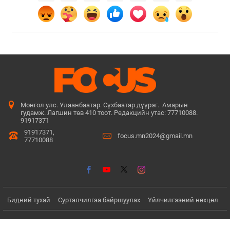
Монгол улс. Улаанбаатар. Сүхбаатар дүүрэг. Амарын
гудамж. Лагшин төв 410 тоот. Редакцийн утас: 77710088.
91917371
91917371,
focus.mn2024@gmail.mn
77710088
Бидний тухай
Сурталчилгаа байршуулах
Үйлчилгээний нөхцөл
© Since 2022 - 2026. Бүх эрх хуулиар хамгаалагдсан. Мэдээлэл