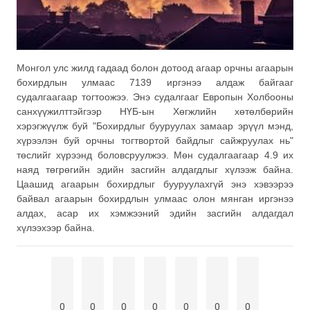
Монгол улс жилд гадаад болон дотоод агаар орчны агаарын
бохирдлын улмаас 7139 иргэнээ алдаж байгааг
судалгаагаар тогтоожээ. Энэ судалгааг Европын Холбооны
санхүүжилттэйгээр НҮБ-ын Хөгжлийн хөтөлбөрийн
хэрэгжүүлж буй "Бохирдлыг бууруулах замаар эрүүл мэнд,
хүрээлэн буй орчны тогтвортой байдлыг сайжруулах нь"
төслийг хүрээнд боловсруулжээ. Мөн судалгаагаар 4.9 их
наяд төгрөгийн эдийн засгийн алдагдлыг хүлээж байна.
Цаашид агаарын бохирдлыг бууруулахгүй энэ хэвээрээ
байвал агаарын бохирдлын улмаас олон мянган иргэнээ
алдах, асар их хэмжээний эдийн засгийн алдагдал
хүлээхээр байна.
0
0
0
0
0
0
0