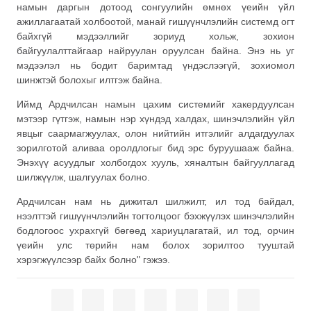
намын даргын дотоод сонгуулийн өмнөх үеийн үйл
ажиллагаатай холбоотой, манай гишүүнчлэлийн системд огт
байхгүй мэдээллийг зориуд хольж, зохион
байгуулалттайгаар найруулан оруулсан байна. Энэ нь уг
мэдээлэл нь бодит баримтад үндэслээгүй, зохиомол
шинжтэй болохыг илтгэж байна.
Иймд Ардчилсан намын цахим системийг хакердуулсан
мэтээр гүтгэж, намын нэр хүндэд халдах, шинэчлэлийн үйл
явцыг саармагжуулах, олон нийтийн итгэлийг алдагдуулах
зорилготой аливаа оролдлогыг бид эрс буруушааж байна.
Энэхүү асуудлыг холбогдох хууль, хяналтын байгууллагад
шилжүүлж, шалгуулах болно.
Ардчилсан нам нь дижитал шилжилт, ил тод байдал,
нээлттэй гишүүнчлэлийн тогтолцоог бэхжүүлэх шинэчлэлийн
бодлогоос ухрахгүй бөгөөд хариуцлагатай, ил тод, орчин
үеийн улс төрийн нам болох зорилтоо тууштай
хэрэгжүүлсээр байх болно" гэжээ.