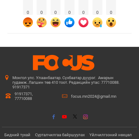
0
0
0
0
0
0
0
Монгол улс. Улаанбаатар. Сүхбаатар дүүрэг. Амарын
гудамж. Лагшин төв 410 тоот. Редакцийн утас: 77710088.
91917371
91917371,
focus.mn2024@gmail.mn
77710088
Бидний тухай
Сурталчилгаа байршуулах
Үйлчилгээний нөхцөл