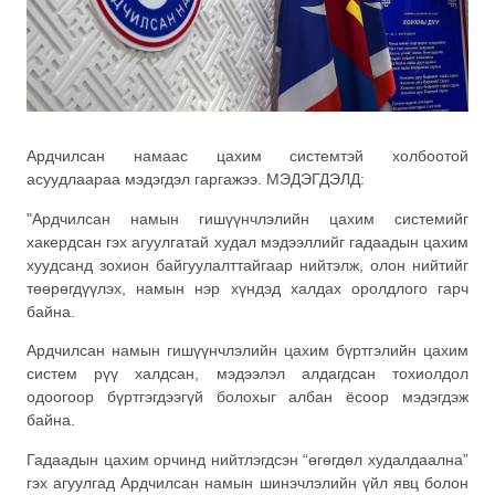
Ардчилсан намаас цахим системтэй холбоотой
асуудлаараа мэдэгдэл гаргажээ. МЭДЭГДЭЛД:
"Ардчилсан намын гишүүнчлэлийн цахим системийг
хакердсан гэх агуулгатай худал мэдээллийг гадаадын цахим
хуудсанд зохион байгуулалттайгаар нийтэлж, олон нийтийг
төөрөгдүүлэх, намын нэр хүндэд халдах оролдлого гарч
байна.
Ардчилсан намын гишүүнчлэлийн цахим бүртгэлийн цахим
систем рүү халдсан, мэдээлэл алдагдсан тохиолдол
одоогоор бүртгэгдээгүй болохыг албан ёсоор мэдэгдэж
байна.
Гадаадын цахим орчинд нийтлэгдсэн “өгөгдөл худалдаална”
гэх агуулгад Ардчилсан намын шинэчлэлийн үйл явц болон