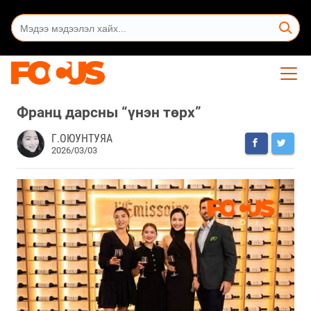
Франц дарсны “үнэн төрх”
Г.ОЮУНТУЯА
2026/03/03