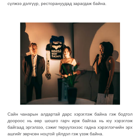
сүлжээ дэлгүүр, ресторануудад зарагдаж байна.
Сайн чанарын алдартай дарс хэрэглэж байна гэж бодтол
доороос нь өөр шошго гарч ирж байгаа нь юу хэрэглэж
байгаад эргэлзээ, сэжиг төрүүлэхээс гадна хэрэглэгчийн эрх
ашгийг зөрчсөн ноцтой үйлдэл гэж үзэж байна.