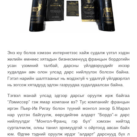
Энэ юу болов хэмээн интернетээс хайж судалж үзтэл хэдэн
жилийн өмнөөс хятадын бизнесменүүд францын бордогийн
усан үзэмний талбай, дарсны үйлдвэрүүдийг ихээр
худалдан авч олон улсад дарс нийлүүлэх болсон байна.
Гэтэл нарийн шалтгааныг нь мэдэхгүй ч удалгүй үйлдвэрлэл
нь зогсож хятадууд эдлэн газруудаа худалдаалсан байна.
Тэгвэл манай улсад эдгээр дарсыг оруулж ирж байгаа
“Лэмиссер” гэж ямар компани вэ? Тус компанийг францын
иргэн Пьер-Ив Ригау болон түүний монгол эхнэр Б.Марал
нар үүсгэн байгуулж, өөрсдийгөө алдарт “Бордо”-н дарс
нийлүүлдэг “Монгол-Франц гэр бүл” хэмээн нийтэд
сурталчилж, олны танил эрхмүүдтэй ч ойртоод авсан байх
юм. Өдгөө тэдний оруулж ирдэг “алдарт” дарснууд бүх л