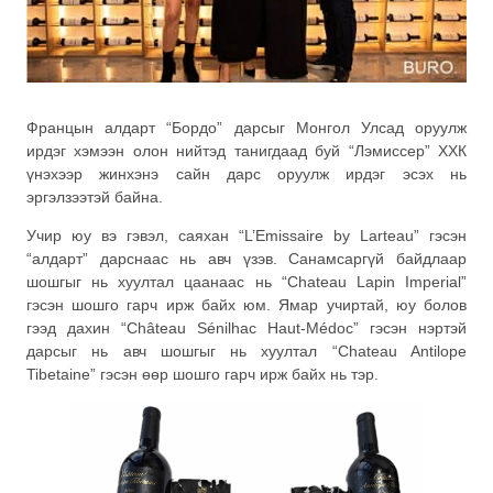
Францын алдарт “Бордо” дарсыг Монгол Улсад оруулж
ирдэг хэмээн олон нийтэд танигдаад буй “Лэмиссер” ХХК
үнэхээр жинхэнэ сайн дарс оруулж ирдэг эсэх нь
эргэлзээтэй байна.
Учир юу вэ гэвэл, саяхан “L’Emissaire by Larteau” гэсэн
“алдарт” дарснаас нь авч үзэв. Санамсаргүй байдлаар
шошгыг нь хуултал цаанаас нь “Chateau Lapin Imperial”
гэсэн шошго гарч ирж байх юм. Ямар учиртай, юу болов
гээд дахин “Château Sénilhac Haut-Médoc” гэсэн нэртэй
дарсыг нь авч шошгыг нь хуултал “Chateau Antilope
Tibetaine” гэсэн өөр шошго гарч ирж байх нь тэр.