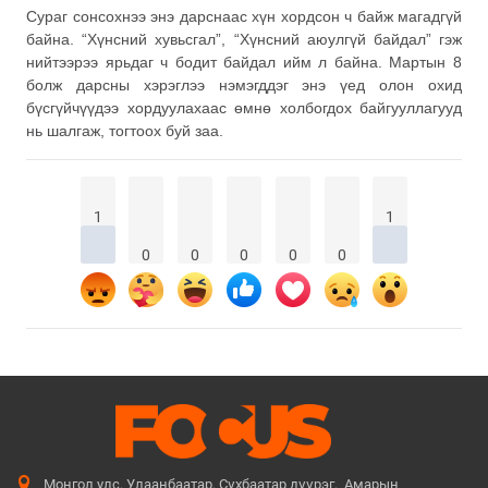
Сураг сонсохнээ энэ дарснаас хүн хордсон ч байж магадгүй
байна. “Хүнсний хувьсгал”, “Хүнсний аюулгүй байдал” гэж
нийтээрээ ярьдаг ч бодит байдал ийм л байна. Мартын 8
болж дарсны хэрэглээ нэмэгддэг энэ үед олон охид
бүсгүйчүүдээ хордуулахаас өмнө холбогдох байгууллагууд
нь шалгаж, тогтоох буй заа.
1
1
0
0
0
0
0
Монгол улс. Улаанбаатар. Сүхбаатар дүүрэг. Амарын