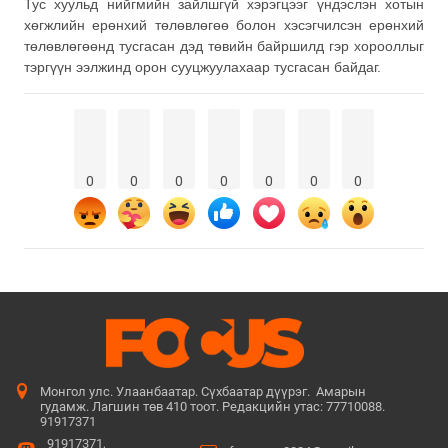
Тус хуульд нийгмийн зайлшгүй хэрэгцээг үндэслэн хотын
хөгжлийн ерөнхий төлөвлөгөө болон хэсэгчилсэн ерөнхий
төлөвлөгөөнд тусгасан дэд төвийн байршилд гэр хорооллыг
тэргүүн ээлжинд орон сууцжуулахаар тусгасан байдаг.
0
0
0
0
0
0
0
Монгол улс. Улаанбаатар. Сүхбаатар дүүрэг. Амарын
гудамж. Лагшин төв 410 тоот. Редакцийн утас: 77710088.
91917371
91917371,