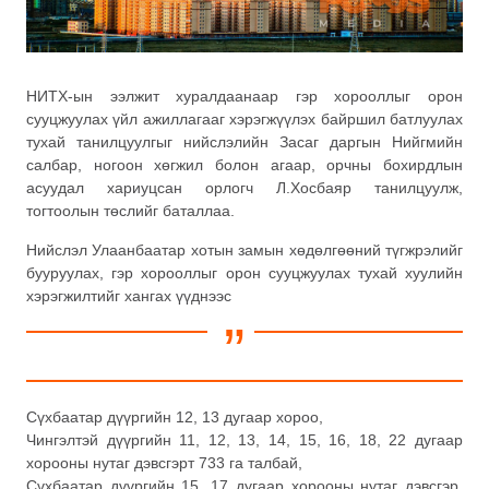
НИТХ-ын ээлжит хуралдаанаар гэр хорооллыг орон
сууцжуулах үйл ажиллагааг хэрэгжүүлэх байршил батлуулах
тухай танилцуулгыг нийслэлийн Засаг даргын Нийгмийн
салбар, ногоон хөгжил болон агаар, орчны бохирдлын
асуудал хариуцсан орлогч Л.Хосбаяр танилцуулж,
тогтоолын төслийг баталлаа.
Нийслэл Улаанбаатар хотын замын хөдөлгөөний түгжрэлийг
бууруулах, гэр хорооллыг орон сууцжуулах тухай хуулийн
хэрэгжилтийг хангах үүднээс
Сүхбаатар дүүргийн 12, 13 дугаар хороо,
Чингэлтэй дүүргийн 11, 12, 13, 14, 15, 16, 18, 22 дугаар
хорооны нутаг дэвсгэрт 733 га талбай,
Сүхбаатар дүүргийн 15, 17 дугаар хорооны нутаг дэвсгэр,