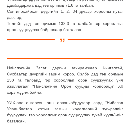
Дамбадаржаа дэд төв орчимд 71.8 га талбай,
Сонгинохайрхан дүүргийн 1, 2, 34 дүгээр хорооны нутаг
дэвсгэр,
Толгойт дэд төв орчмын 133.3 га талбайг гэр хорооллыг
орон сууцжуулах байршлаар баталлаа
.
Нийслэлийн Засаг даргын захирамжаар Чингэлтэй,
Сүхбаатар дүүргийн зарим хороо, Сэлбэ дэд төв орчмын
158 га талбайд гэр хорооллыг орон сууцжуулах үйл
ажиллагааг “Нийслэлийн Орон сууцны корпораци” ХК
хэрэгжүүлж байна.
УИХ-аас өнгөрсөн оны арванхоёрдугаар сард “Нийслэл
Улаанбаатар хотын замын хөдөлгөөний түгжрэлийг
бууруулах, гэр хорооллыг орон сууцжуулах тухай хууль”-ийг
баталсан.