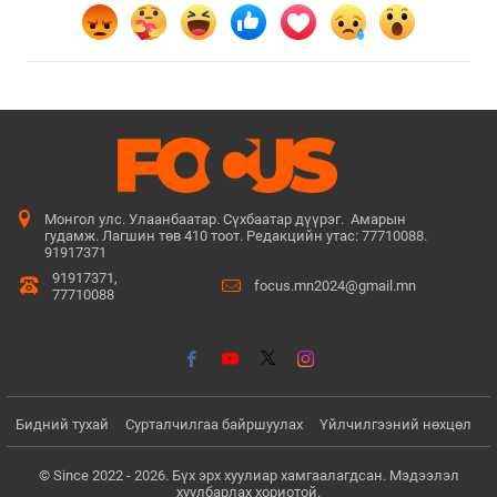
Монгол улс. Улаанбаатар. Сүхбаатар дүүрэг. Амарын
гудамж. Лагшин төв 410 тоот. Редакцийн утас: 77710088.
91917371
91917371,
focus.mn2024@gmail.mn
77710088
Бидний тухай
Сурталчилгаа байршуулах
Үйлчилгээний нөхцөл
© Since 2022 - 2026. Бүх эрх хуулиар хамгаалагдсан. Мэдээлэл
хуулбарлах хориотой.