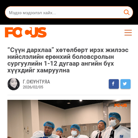
“Сүүн дархлаа” хөтөлбөрт ирэх жилээс
нийслэлийн ерөнхий боловсролын
сургуулийн 1-12 дугаар ангийн бүх
хүүхдийг хамруулна
Г.ОЮУНТУЯА
2026/02/05