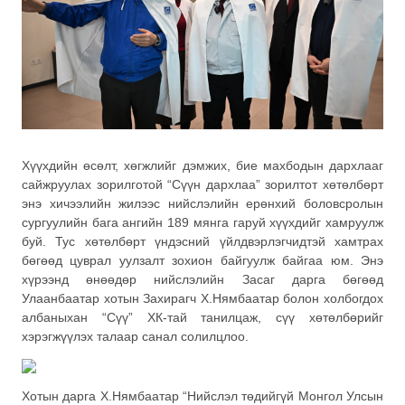
Хүүхдийн өсөлт, хөгжлийг дэмжих, бие махбодын дархлааг
сайжруулах зорилготой “Сүүн дархлаа” зорилтот хөтөлбөрт
энэ хичээлийн жилээс нийслэлийн ерөнхий боловсролын
сургуулийн бага ангийн 189 мянга гаруй хүүхдийг хамруулж
буй. Тус хөтөлбөрт үндэсний үйлдвэрлэгчидтэй хамтрах
бөгөөд цуврал уулзалт зохион байгуулж байгаа юм. Энэ
хүрээнд өнөөдөр нийслэлийн Засаг дарга бөгөөд
Улаанбаатар хотын Захирагч Х.Нямбаатар болон холбогдох
албаныхан “Сүү” ХК-тай танилцаж, сүү хөтөлбөрийг
хэрэгжүүлэх талаар санал солилцлоо.
Хотын дарга Х.Нямбаатар “Нийслэл төдийгүй Монгол Улсын