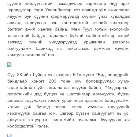
сүүний нийлүүлэлтийг нэмэгдүүлэх зорилгоор бид ирэх
гуравдугаар сард Улаанбаатар хот орчимд үйл ажиллагаа
явуулж буй сүүний фермерүүдэд сүүний үнээ худалдаж
авахад зориулсан нэн хөнгөлөлттэй зээлийг олгохоор
бэлтгэл ажил хангаж байна. Мөн Туул голын экологийн
тэнцвэртэй байдал алдагдаж буйтай холбоотойгоор эхний
ээлжид сүүний үйлдвэрүүдэд урьдчилан цэвэрлэх
байгууламж барихад нь нийслэлээс дэмжлэг үзүүлж,
хамтран ажиллана” гэв.
Сүү ХК-ийн Гүйцэтгэх захирал Б.Гантулга “Бид өнөөдрийн
байдлаар хоногт 200 тонн сүү боловсруулах хүчин
чадалтайгаар үйл ажиллагаа явуулж байна. Үйлдвэрлэл,
логистикийн дэд бүтцээ үе шаттайгаар өргөжүүлж, бүрэн
автомат агуулахын төсөл, урьдчилан цэвэрлэх байгууламж,
хотын дэд бүтцэд эерэг нөлөө үзүүлэх төслүүдийг
хэрэгжүүлж байгаа юм. Эдгээр бүтээн байгуулалт нь ус,
ариутгах татуургын системийн ачааллыг бууруулах ач
холбогдолтой” гэлээ.