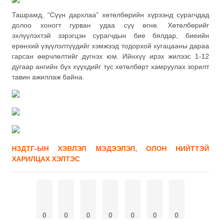
Ташрамд, “Сүүн дархлаа” хөтөлбөрийн хүрээнд сурагчдад
долоо хоногт гурван удаа сүү өгнө. Хөтөлбөрийг
эхлүүлэхтэй зэрэгцэн сурагчдын бие бялдар, биеийн
ерөнхий үзүүлэлтүүдийг хэмжээд тодорхой хугацааны дараа
гарсан өөрчлөлтийг дүгнэх юм. Ийнхүү ирэх жилээс 1-12
дугаар ангийн бүх хүүхдийг тус хөтөлбөрт хамруулах зорилт
тавин ажиллаж байна.
НЗДТГ-ЫН ХЭВЛЭЛ МЭДЭЭЛЭЛ, ОЛОН НИЙТТЭЙ
ХАРИЛЦАХ ХЭЛТЭС
0
0
0
0
0
0
0