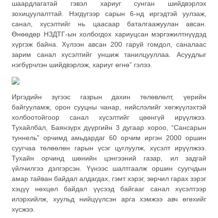
шаардлагатай гэвэл хариуг сунган шийдвэрлэх
зохицуулалттай. Нэгдүгээр сарын 6-нд иргэдтэй уулзаж,
санал, хүсэлтийг нь цаасаар баталгаажуулан авсан.
Өнөөдөр НЗДТГ-ын холбогдох хариуцсан мэргэжилтнүүдэд
хүргэж байна. Хүлээн авсан 200 гаруй гомдол, саналаас
зарим санал хүсэлтийг уншиж танилцууллаа. Асуудлыг
нэгбүрчлэн шийдвэрлэж, хариуг өгнө” гэлээ.
Иргэдийн зүгээс газрын дахин төлөвлөлт, үерийн
байгууламж, орон сууцны чанар, нийслэлийг хөгжүүлэхтэй
холбоотойгоор санал хүсэлтийг цөөнгүй ирүүлжээ.
Тухайлбал, Баянзүрх дүүргийн 3 дугаар хороо, “Сансарын
туннель” орчимд амьдардаг 60 орчим иргэн 2000 оршин
суугчаа төлөөлөн гарын үсэг цуглуулж, хүсэлт ирүүлжээ.
Тухайн орчинд шөнийн цэнгээний газар, ил задгай
үйлчилгээ дэлгэрсэн. Үүнээс шалтгаалж оршин суугчдын
амар тайван байдал алдагдах, гэмт хэрэг, зөрчил гарах зэрэг
хэцүү нөхцөл байдал үүсээд байгааг санал хүсэлтээр
илэрхийлж, хуульд нийцүүлсэн арга хэмжээ авч өгөхийг
хүсжээ.