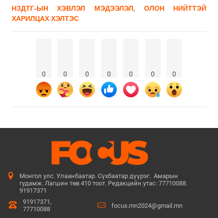
НЗДТГ-ЫН ХЭВЛЭЛ МЭДЭЭЛЭЛ, ОЛОН НИЙТТЭЙ
ХАРИЛЦАХ ХЭЛТЭС
0
0
0
0
0
0
0
Монгол улс. Улаанбаатар. Сүхбаатар дүүрэг. Амарын
гудамж. Лагшин төв 410 тоот. Редакцийн утас: 77710088.
91917371
91917371,
focus.mn2024@gmail.mn
77710088