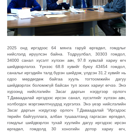
2025 онд иргэдээс 64 мянга гаруй өргөдөл, гомдлыг
нийслэлд ирүүлсэн байна. Тодруулбал, 30303 гомдол,
34000 санал хүсэлт хүлээн авч, 97.8 хувьтай хариу өгч
шийдвэрлэлээ. Үүнээс 68.8 хувийг буюу 43454 гомдол,
саналыг иргэдийн талд бүрэн шийдэж, үлдсэн 31.2 хувийг нь
одоо мөрдөгдөж байгаа хууль тогтоомжийн дагуу
шийдвэрлэх боломжгүй байсан тул зохих хариуг өгчээ. Энэ
хүрээнд нийслэлийн Засаг даргын нэгдүгээр орлогч
Т.Даваадалай иргэдээс ирсэн санал, хүсэлтийг хүлээн авч,
холбогдох мэргэжилтнүүдэд хүргэлээ. Энэ үеэр нийслэлийн
Засаг даргын нэгдүгээр орлогч Т.Даваадалай “Иргэдээс
төрийн байгууллага, албан тушаалтанд гаргасан өргөдөл,
гомдлыг шийдвэрлэх тухай хуулийн дагуу иргэдээс ирсэн
өргөдөл, гомдолд 30 хоногийн дотор хариу өгч,