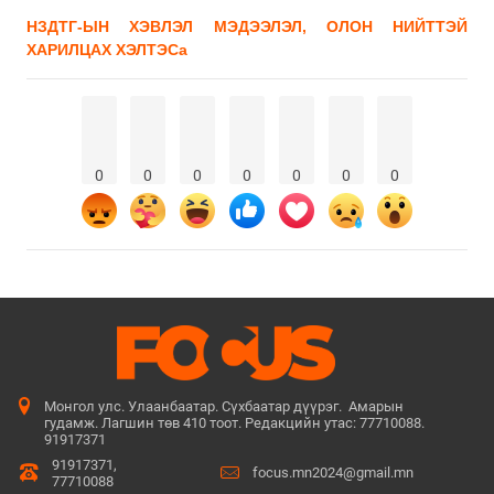
НЗДТГ-ЫН ХЭВЛЭЛ МЭДЭЭЛЭЛ, ОЛОН НИЙТТЭЙ
ХАРИЛЦАХ ХЭЛТЭСa
0
0
0
0
0
0
0
Монгол улс. Улаанбаатар. Сүхбаатар дүүрэг. Амарын
гудамж. Лагшин төв 410 тоот. Редакцийн утас: 77710088.
91917371
91917371,
focus.mn2024@gmail.mn
77710088