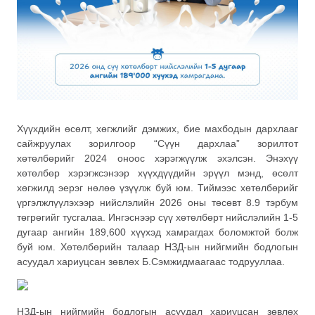
Хүүхдийн өсөлт, хөгжлийг дэмжих, бие махбодын дархлааг
сайжруулах зорилгоор “Сүүн дархлаа” зорилтот
хөтөлбөрийг 2024 оноос хэрэгжүүлж эхэлсэн. Энэхүү
хөтөлбөр хэрэгжсэнээр хүүхдүүдийн эрүүл мэнд, өсөлт
хөгжилд эерэг нөлөө үзүүлж буй юм. Тиймээс хөтөлбөрийг
үргэлжлүүлэхээр нийслэлийн 2026 оны төсөвт 8.9 тэрбум
төгрөгийг тусгалаа. Ингэснээр сүү хөтөлбөрт нийслэлийн 1-5
дугаар ангийн 189,600 хүүхэд хамрагдах боломжтой болж
буй юм. Хөтөлбөрийн талаар НЗД-ын нийгмийн бодлогын
асуудал хариуцсан зөвлөх Б.Сэмжидмаагаас тодрууллаа.
НЗД-ын нийгмийн бодлогын асуудал хариуцсан зөвлөх