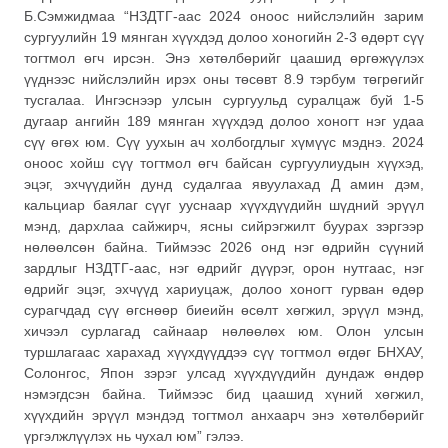
Б.Сэмжидмаа “НЗДТГ-аас 2024 оноос нийслэлийн зарим
сургуулийн 19 мянган хүүхдэд долоо хоногийн 2-3 өдөрт сүү
тогтмол өгч ирсэн. Энэ хөтөлбөрийг цаашид өргөжүүлэх
үүднээс нийслэлийн ирэх оны төсөвт 8.9 тэрбум төгрөгийг
тусгалаа. Ингэснээр улсын сургуульд суралцаж буй 1-5
дугаар ангийн 189 мянган хүүхдэд долоо хоногт нэг удаа
сүү өгөх юм. Сүү уухын ач холбогдлыг хүмүүс мэднэ. 2024
оноос хойш сүү тогтмол өгч байсан сургуулиудын хүүхэд,
эцэг, эхчүүдийн дунд судалгаа явуулахад Д амин дэм,
кальциар баялаг сүүг ууснаар хүүхдүүдийн шүдний эрүүл
мэнд, дархлаа сайжирч, ясны сийрэгжилт буурах зэргээр
нөлөөлсөн байна. Тиймээс 2026 онд нэг өдрийн сүүний
зардлыг НЗДТГ-аас, нэг өдрийг дүүрэг, орон нутгаас, нэг
өдрийг эцэг, эхчүүд хариуцаж, долоо хоногт гурван өдөр
сурагчдад сүү өгснөөр биеийн өсөлт хөгжил, эрүүл мэнд,
хичээл сурлагад сайнаар нөлөөлөх юм. Олон улсын
туршлагаас харахад хүүхдүүддээ сүү тогтмол өгдөг БНХАУ,
Солонгос, Япон зэрэг улсад хүүхдүүдийн дундаж өндөр
нэмэгдсэн байна. Тиймээс бид цаашид хүний хөгжил,
хүүхдийн эрүүл мэндэд тогтмол анхаарч энэ хөтөлбөрийг
үргэлжлүүлэх нь чухал юм” гэлээ.