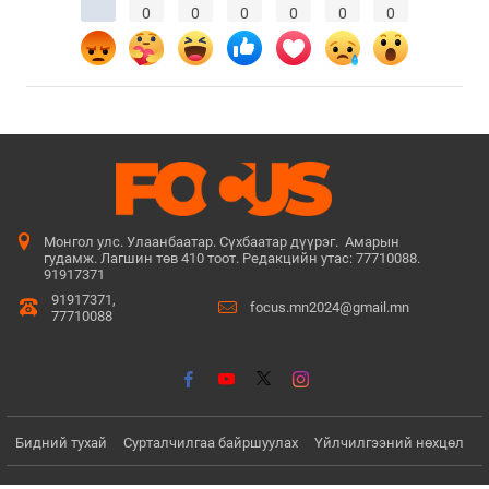
0
0
0
0
0
0
Монгол улс. Улаанбаатар. Сүхбаатар дүүрэг. Амарын
гудамж. Лагшин төв 410 тоот. Редакцийн утас: 77710088.
91917371
91917371,
focus.mn2024@gmail.mn
77710088
Бидний тухай
Сурталчилгаа байршуулах
Үйлчилгээний нөхцөл