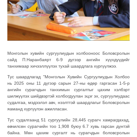
Монголын хувийн сургуулиудын холбооноос Боловсролын
сайд П.Наранбаярт 6-9 дүгээр ангийн хүүхдүүдийг
танхимаар хичээллүүлэх тухай шаардлага хүргүүлжээ.
Тус шаардлагад "Монголын Хувийн Сургуулиудын Холбоо
нь 2025 оны 11 дүгээр сарын 27-ны өдөр гаргасан 1-5-р
ангийн сурагчдын танхимын сургалтыг цахим хэлбэрт
шилжүүлэх шийдвэртэй холбогдуулан эцэг эх, сургуулиудаас
судалгаа, мэдээлэл авч, нээлттэй шаардлагыг Боловсролын
яаманд хүргүүлэн ажилласан.
Тус судалгаанд 51 сургуулийн 28,445 сурагч хамрагдахад,
өвчилсөн сурагчийн тоо 1,908 буюу 6.7 хувь гарсан дүнтэй
байна. Мөн цахим сургалт нь сурагчдын боловсролын