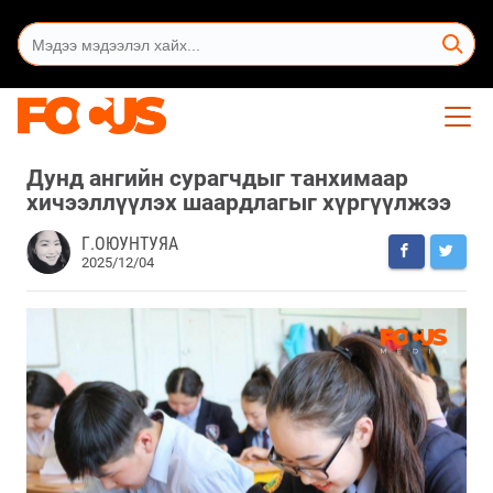
Дунд ангийн сурагчдыг танхимаар
хичээллүүлэх шаардлагыг хүргүүлжээ
Г.ОЮУНТУЯА
2025/12/04