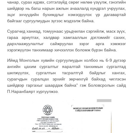
чанар, сурах идэвх, сэтгэлзүйд сөрөг нөлөө үзүүлж, гэнэтийн
шийдвэр нь багш нарын ажлын ачаалалд хүндрэл учруулах,
эцэг эхчүүдийн бухимдлыг нэмэгдүүлэх үр дагавартай
байгааг сургуулиудын зүгээс мэдээлж байна.
Сурагчид ханиад, томуунаас урьдчилан сэргийлж, маск зүүх,
гараа ариутгах, халдвар хамгааллын дэглэмийг сахих,
дархлаажуулалтыг сайжруулах зэрэг арга хэмжээг
хэрэгжүүлэн танхимаар хичээллэх боломж бүрэн байна.
Иймд Монголын хувийн сургуулиудын холбоо нь 6-9 дүгээр
ангийн цахим сургалтыг яаралтай танхимын сургалтад
шилжүүлэх, сургалтын тасралтгүй байдлыг хангах,
сурагчдын суралцах эрхийг зөрчихгүй байхад чиглэсэн
шийдвэр гаргахыг шаардаж байна" гэж Боловсролын сайд
П.Наранбаярт хүргүүлжээ.